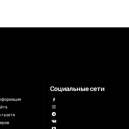
Социальные сети
информация
айте
 газете
неров