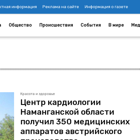
ктная информация
Реклама на сайте
Информация о газете
а
Общество
Происшествия
События
В мире
Мед
Красота и здоровье
Центр кардиологии
Наманганской области
получил 350 медицинских
аппаратов австрийского