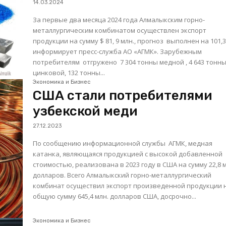
14.03.2024
За первые два месяца 2024 года Алмалыкским горно-
металлургическим комбинатом осуществлен экспорт
продукции на сумму $ 81, 9 млн., прогноз выполнен на 101,
информирует пресс-служба АО «АГМК». Зарубежным
потребителям отгружено 7 304 тонны медной , 4 643 тонн
цинковой, 132 тонны...
Экономика и Бизнес
США стали потребителями
узбекской меди
27.12.2023
По сообщению информационной службы АГМК, медная
катанка, являющаяся продукцией с высокой добавленной
стоимостью, реализована в 2023 году в США на сумму 22,8 
долларов. Всего Алмалыкский горно-металлургический
комбинат осуществил экспорт произведенной продукции 
общую сумму 645,4 млн. долларов США, досрочно...
Экономика и Бизнес