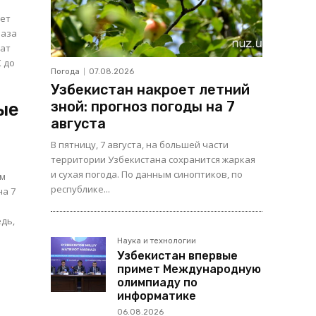
чет
раза
 до
Погода
07.08.2026
Узбекистан накроет летний
зной: прогноз погоды на 7
ые
августа
В пятницу, 7 августа, на большей части
территории Узбекистана сохранится жаркая
и сухая погода. По данным синоптиков, по
ом
республике...
на 7
дь,
Наука и технологии
Узбекистан впервые
примет Международную
олимпиаду по
информатике
06.08.2026