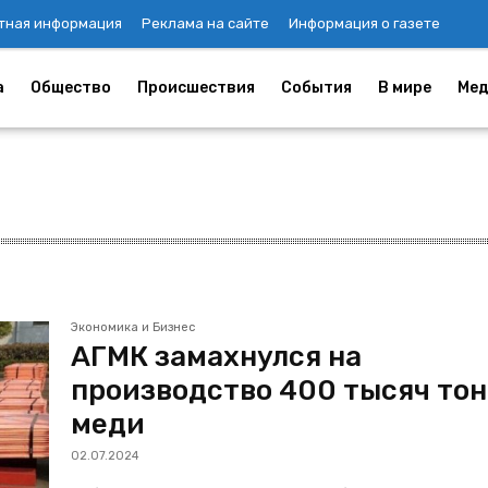
тная информация
Реклама на сайте
Информация о газете
а
Общество
Происшествия
События
В мире
Мед
Экономика и Бизнес
АГМК замахнулся на
производство 400 тысяч то
меди
02.07.2024