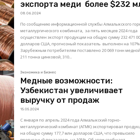
экспорта меди более $232 м
08.06.2024
По сообщению информационной службы Алмалыкского гор
металлургического комбината, за пять месяцев 2024 года
осуществлен экспорт продукции на общую сумму 232 471 0
долларов США, прогнозный показатель выполнен на 107%
Зарубежным потребителям поставлено 20 069 тонн медной
211 тонна цинковой, 310...
Экономика и Бизнес
Медные возможности:
Узбекистан увеличивает
выручку от продаж
15.05.2024
С января по апрель 2024 года Алмалыкский горно-
металлургический комбинат (АГМК) экспортировал проду
на общую сумму 177,7 млн долларов США, что превысило
прогнозный показатель на 105%. Об этом сообщает