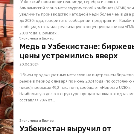
Узбекский производитель меди, серебра и золота
Алмалыкский горно-металлургический комбинат (АГМК) хо
увеличить производство катодной меди более чем в два 
до 2030 года, говорится в сообщении предприятия. Комбинат
сообщил, что начал реализацию концепции развития АГМК
2030 года. В рамках...
Экономика и Бизнес
Медь в Узбекистане: биржев
цены устремились вверх
20.06.2024
Объем продаж цветных металлов на внутреннем биржев
рынке в период с января по июнь 2024 года (по состоянию 
число) превысил 49,2 тыс. тонн, сообщает «Новости UZEX».
Наибольшую долю в структуре продаж заняла катодная ме
составляя 70% от...
Экономика и Бизнес
Узбекистан выручил от