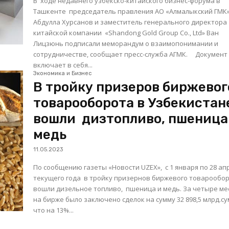
В ходе недавнего узбекско-китайского бизнес-форума в
Ташкенте председатель правления АО «Алмалыкский ГМК
Абдулла Хурсанов и заместитель генерального директора
китайской компании «Shandong Gold Group Co., Ltd» Ван
Лицзюнь подписали меморандум о взаимопонимании и
сотрудничестве, сообщает пресс-служба АГМК. Документ
включает в себя...
Экономика и Бизнес
В тройку призеров биржевог
товарооборота в Узбекистан
вошли дизтопливо, пшеница
медь
11.05.2023
По сообщению газеты «Новости UZEX», с 1 января по 28 ап
текущего года в тройку призернов биржевого товарообо
вошли дизельное топливо, пшеница и медь. За четыре месяца
на бирже было заключено сделок на сумму 32 898,5 млрд.су
что на 13%...