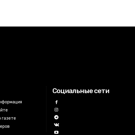
Социальные сети
информация
айте
 газете
неров