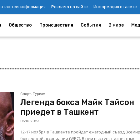
онтактная информация
Реклама на сайте
Информация о газете
а
Общество
Происшествия
События
В мире
Мед
Спорт, Туризм
Легенда бокса Майк Тайсон
приедет в Ташкент
05.10.2023
12-17 ноября в Ташкенте пройдет ежегодный съезд Всеми
боксерской ассоциации (WBC). В нем выступят известные