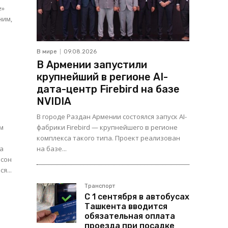
В мире
09.08.2026
В Армении запустили
крупнейший в регионе AI-
дата-центр Firebird на базе
NVIDIA
В городе Раздан Армении состоялся запуск AI-
ом
фабрики Firebird — крупнейшего в регионе
комплекса такого типа. Проект реализован
на базе...
йсон
я...
Транспорт
С 1 сентября в автобусах
Ташкента вводится
обязательная оплата
проезда при посадке