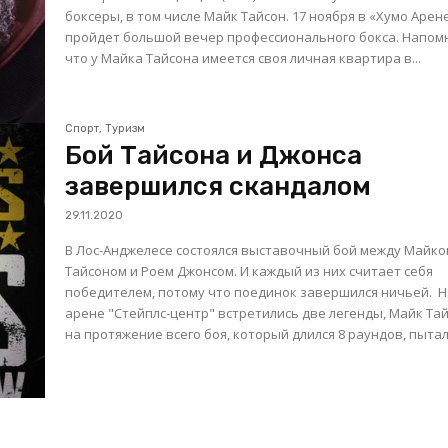
боксеры, в том числе Майк Тайсон. 17 ноября в «Хумо Арене»
пройдет большой вечер профессионального бокса. Напомним,
что у Майка Тайсона имеется своя личная квартира в...
Спорт, Туризм
Бой Тайсона и Джонса
завершился скандалом
29.11.2020
В Лос-Анджелесе состоялся выставочный бой между Майк
Тайсоном и Роем Джонсом. И каждый из них считает себя
победителем, потому что поединок завершился ничьей. На
арене "Стейплс-центр" встретились две легенды, Майк Та
на протяжение всего боя, который длился 8 раундов, пыталс