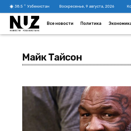
C
38.5
Узбекистан
Воскресенье, 9 августа, 2026
К
Все новости
Политика
Экономик
Майк Тайсон