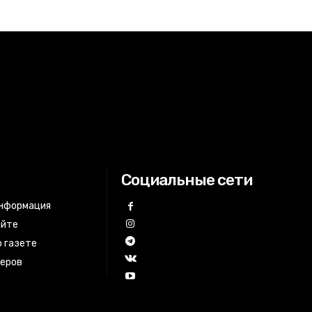
Социальные сети
информация
айте
 газете
неров