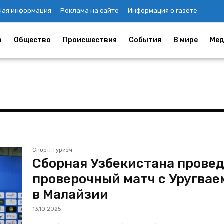
ная информация
Реклама на сайте
Информация о газете
а
Общество
Происшествия
События
В мире
Мед
Спорт, Туризм
Сборная Узбекистана прове
проверочный матч с Уругвае
в Малайзии
13.10.2025