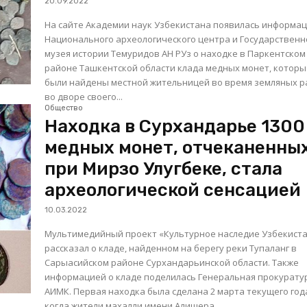
20.09.2022
На сайте Академии наук Узбекистана появилась информа
Национального археологического центра и Государственн
музея истории Темуридов АН РУз о находке в Паркентском
районе Ташкентской области клада медных монет, котор
были найдены местной жительницей во время земляных р
во дворе своего...
Общество
Находка в Сурхандарье 1300
медных монет, отчеканенны
при Мирзо Улугбеке, стала
археологической сенсацией
10.03.2022
Мультимедийный проект «Культурное наследие Узбекист
рассказал о кладе, найденном на берегу реки Тупаланг в
Сарыасийском районе Сурхандарьинской области. Также
информацией о кладе поделилась Генеральная прокурату
АИМК. Первая находка была сделана 2 марта текущего года,
когда жители махалли имени Алишера...