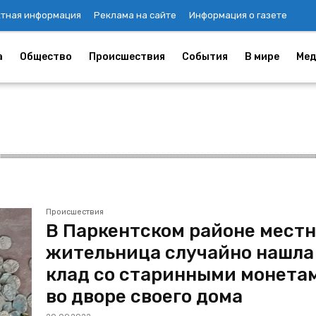
ктная информация
Реклама на сайте
Информация о газете
а
Общество
Происшествия
События
В мире
Мед
Происшествия
В Паркентском районе мест
жительница случайно нашла
клад со старинными монета
во дворе своего дома