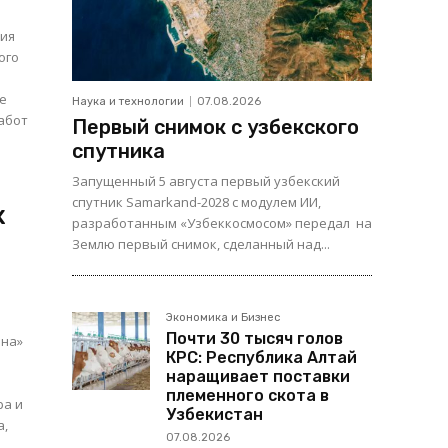
ция
ого
ые
Наука и технологии
07.08.2026
абот
Первый снимок с узбекского
спутника
Запущенный 5 августа первый узбекский
спутник Samarkand-2028 с модулем ИИ,
х
разработанным «Узбеккосмосом» передал на
Землю первый снимок, сделанный над...
Экономика и Бизнес
Почти 30 тысяч голов
ана»
КРС: Республика Алтай
наращивает поставки
племенного скота в
ра и
Узбекистан
07.08.2026