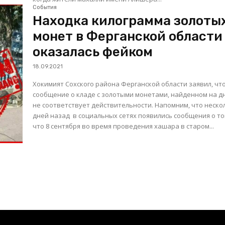
События
Находка килограмма золоты
монет в Ферганской области
оказалась фейком
18.09.2021
Хокимият Сохского района Ферганской области заявил, чт
сообщение о кладе с золотыми монетами, найденном на дн
не соответствует действительности. Напомним, что несколько
дней назад в социальных сетях появились сообщения о то
что 8 сентября во время проведения хашара в старом...