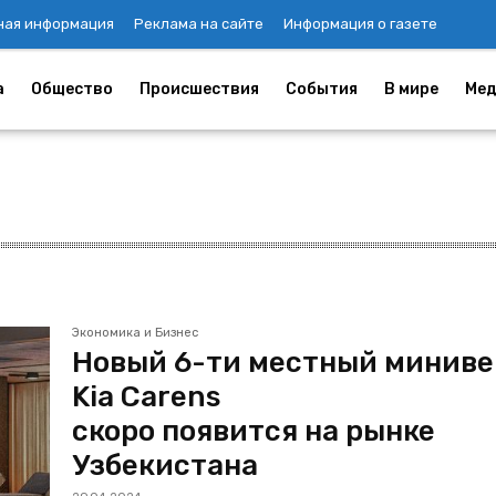
ная информация
Реклама на сайте
Информация о газете
а
Общество
Происшествия
События
В мире
Мед
Экономика и Бизнес
Новый 6-ти местный миниве
Kia Carens
скоро появится на рынке
Узбекистана