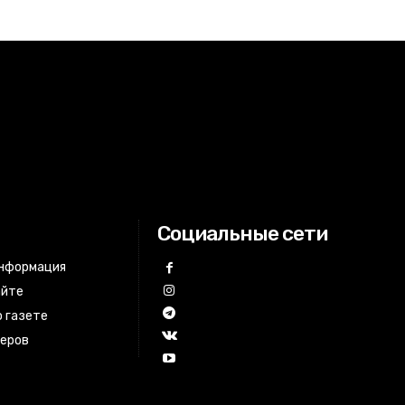
Социальные сети
информация
айте
 газете
неров