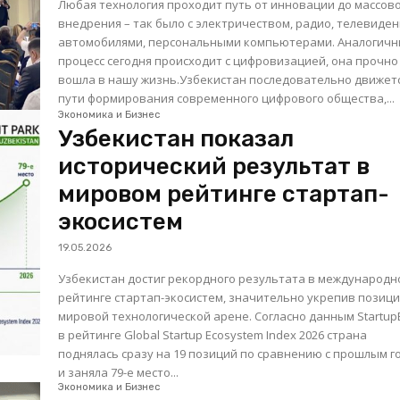
Любая технология проходит путь от инновации до массов
внедрения – так было с электричеством, радио, телевиден
автомобилями, персональными компьютерами. Аналогич
процесс сегодня происходит с цифровизацией, она прочно
вошла в нашу жизнь.Узбекистан последовательно движет
пути формирования современного цифрового общества,...
Экономика и Бизнес
Узбекистан показал
исторический результат в
мировом рейтинге стартап-
экосистем
19.05.2026
Узбекистан достиг рекордного результата в международ
рейтинге стартап-экосистем, значительно укрепив позици
мировой технологической арене. Согласно данным StartupBlink,
в рейтинге Global Startup Ecosystem Index 2026 страна
поднялась сразу на 19 позиций по сравнению с прошлым г
и заняла 79-е место...
Экономика и Бизнес