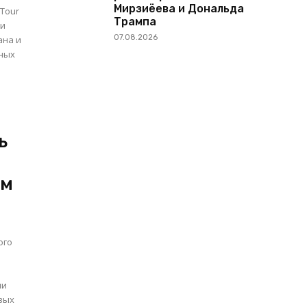
Мирзиёева и Дональда
 Tour
Трампа
07.08.2026
ана и
жных
ь
ам
ого
вых