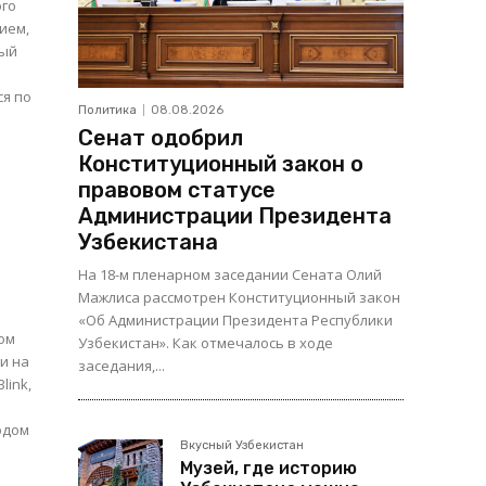
ого
ием,
ный
ся по
Политика
08.08.2026
Сенат одобрил
Конституционный закон о
правовом статусе
Администрации Президента
Узбекистана
На 18-м пленарном заседании Сената Олий
Мажлиса рассмотрен Конституционный закон
«Об Администрации Президента Республики
ном
Узбекистан». Как отмечалось в ходе
и на
заседания,...
одом
Вкусный Узбекистан
Музей, где историю