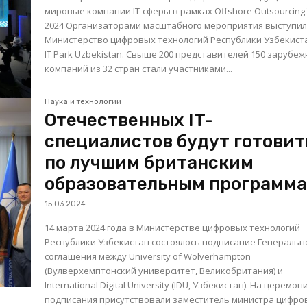
мировые компании IT-сферы в рамках Offshore Outsourcing
2024 Организаторами масштабного мероприятия выступили
Министерство цифровых технологий Республики Узбекист
IT Park Uzbekistan. Свыше 200 представителей 150 зарубе
компаний из 32 стран стали участниками...
Наука и технологии
Отечественных IT-
специалистов будут готовит
по лучшим британским
образовательным программ
15.03.2024
14 марта 2024 года в Министерстве цифровых технологий
Республики Узбекистан состоялось подписание Генеральн
соглашения между University of Wolverhampton
(Вулверхемптонский университет, Великобритания) и
International Digital University (IDU, Узбекистан). На церемонии
подписания присутствовали заместитель министра цифро