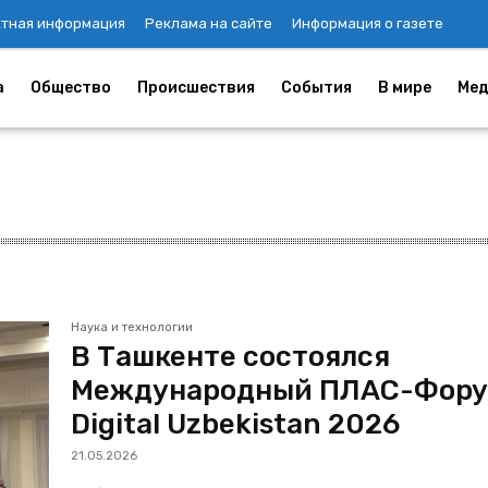
ктная информация
Реклама на сайте
Информация о газете
а
Общество
Происшествия
События
В мире
Мед
Наука и технологии
В Ташкенте состоялся
Международный ПЛАС-Фор
Digital Uzbekistan 2026
21.05.2026