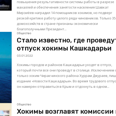
повышения результативности системы работы в разрезе
махаллей и обеспечения занятости населения Шавкат
Мирзиёев наградил 14 помощников хокимов, но подверг
резкой критике работу целого ряда чиновников. Только 35%
домохозяйств в стране признаны экономически
благополучными Президент...
Общество
Стало известно, где проведу
отпуск хокимы Кашкадарьи
03.01.2022
Хокимы городов и районов Кашкадарьи уходят в отпуск,
который почти все они проведут в столице. Исключением стал
только хоким Чиракчинского района Хуррам Джураев, пи
издание «Новости Кашкадарьи». Во время трудового отпу
он намерен отправиться в Крым и отдохнуть в одном...
Общество
Хокимы возглавят комиссии 