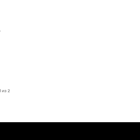
о
 из 2