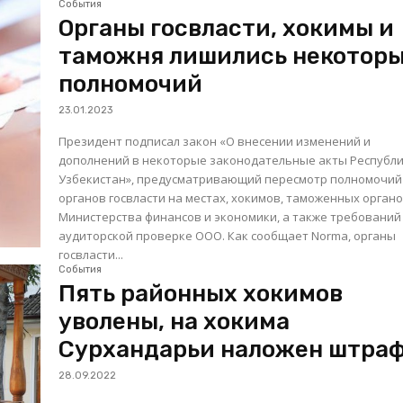
События
Органы госвласти, хокимы и
таможня лишились некотор
полномочий
23.01.2023
Президент подписал закон «О внесении изменений и
дополнений в некоторые законодательные акты Республ
Узбекистан», предусматривающий пересмотр полномочий
органов госвласти на местах, хокимов, таможенных органо
Министерства финансов и экономики, а также требований
аудиторской проверке ООО. Как сообщает Norma, органы
госвласти...
События
Пять районных хокимов
уволены, на хокима
Сурхандарьи наложен штра
28.09.2022