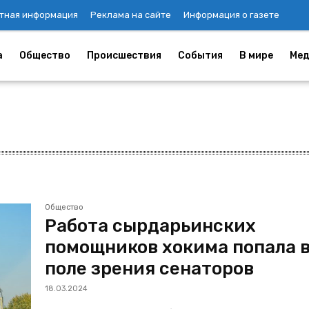
тная информация
Реклама на сайте
Информация о газете
а
Общество
Происшествия
События
В мире
Мед
Общество
Работа сырдарьинских
помощников хокима попала 
поле зрения сенаторов
18.03.2024