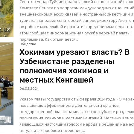
Сенатор Анвар Туйчиев, работающий на постоянной основ
Комитете Сената по вопросам международных отношений
внешнеэкономических связей, иностранных инвестиций и
туризма, направил сенаторский запрос директору Агентст
по работе махаллябай и развитию предпринимательства. Об
этом сообщает информационная служба верхней палаты
парламента. Как отмечается...
Общество
Хокимам урезают власть? В
Узбекистане разделены
полномочия хокимов и
местных Кенгашей
06.02.2024
Указом главы государства от 2 февраля 2024 года «О мера
повышению эффективности деятельности органов
государственной власти на местах» в республике разделя
полномочия хокимов и местных Кенгашей. Местным Кенгашам,
являющимся настоящим голосом народа в решении на мес
актуальных проблем населения,...