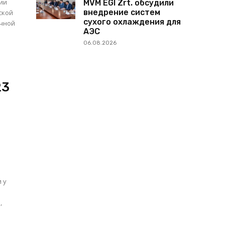
ии
MVM EGI Zrt. обсудили
внедрение систем
ской
сухого охлаждения для
ячной
АЭС
06.08.2026
23
 у