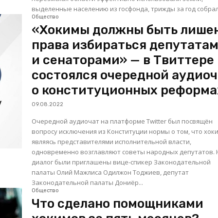
выделенные населению из госфонда, трижды за год собрали
Общество
«Хокимы должны быть лише
права избираться депутата
и сенаторами» — в Твиттере
состоялся очередной аудио
о конституционных реформа
09.08.2022
Очередной аудиочат на платформе Twitter был посвящён
вопросу исключения из Конституции нормы о том, что хок
являясь представителями исполнительной власти,
одновременно возглавляют советы народных депутатов. На
диалог были приглашены вице-спикер Законодательной
палаты Олий Мажлиса Одилжон Тоджиев, депутат
Законодательной палаты Дониёр...
Общество
Что сделано помощниками