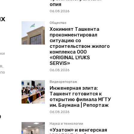
опия
06.08.2026
ых
Общество
Хокимият Ташкента
прокомментировал
ситуацию со
строительством жилого
комплекса ООО
ики
«ORIGINAL LYUKS
SERVIS»
в,
06.08.2026
 по
Видеорепортаж
Инженерная элита:
Ташкент готовится к
открытию филиала МГТУ
им. Баумана | Репортаж
06.08.2026
ф
Наука и технологии
«Узатом» и венгерская