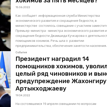
хокимов за пять месяцев?
15.06.2022
Как сообщает информационная служба Министерства
экономического развития и сокращения бедности, в
министерстве состоялось совещание с участием заместит
Премьер–министра - министра экономического развития и
сокращения бедности Джамшида Кучкарова о деятельнос
помощников хокимов. Речь шла о развитии
предпринимательства, обеспечения занятости населения..
События
Президент наградил 14
помощников хокимов, уволи
целый ряд чиновников и вын
предупреждение Жахонгиру
Артыкходжаеву
19.04.2022
На состоявшемся 19 апреля совещании по вопросам