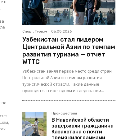
е в
,
ва
Спорт, Туризм
06.08.2026
Узбекистан стал лидером
Центральной Азии по темпам
развития туризма — отчет
WTTC
Узбекистан занял первое место среди стран
Центральной Азии по темпам развития
туристической отрасли. Такие данные
приводятся в ежегодном исследовании...
х по
Происшествия
ются
В Навоийской области
задержали гражданина
тах
Казахстана с почти
тремя килограммами