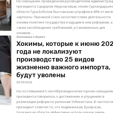
На совещании, проведенном руководителем администрац
президента Сардором Умурзаковым, хоким Сурхандарьин
области Тура Боболов был наказан штрафом в 40% от мес
зарплаты. Причиной стало несоответствие деятельности
хокима политике государства и идущим в нем реформам, а
также несоблюдение требований, установленных для
хокимов....
Экономика и Бизнес
Хокимы, которые к июню 20
года не локализуют
производство 25 видов
жизненно важного импорта,
будут уволены
05.09.2022
На состоявшемся 5 сентября видеоселекторном совещании
президента говорилось о достижениях и упущениях в
реализации реформ по регионам Узбекистана. В частности,
президент отметил то, что Андижанская, Бухарская,
Хорезмская области эффективно использовали земли,