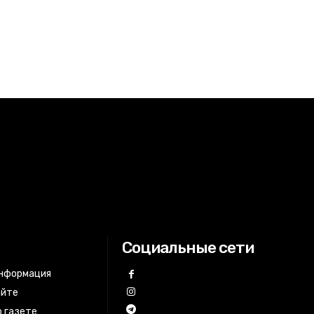
Социальные сети
информация
айте
 газете