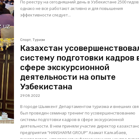
По реестру на сегодняшний день в Узбекистане 2500 гидов
однако не все работают активно и для повышения
эффективности следует...
Спорт, Туризм
Казахстан усовершенствова
систему подготовки кадров 
сфере экскурсионной
деятельности на опыте
Узбекистана
29.08.2022
В городе Шымкент Департаментом туризма и внешних св
был проведен семинар тренинг по усовершенствованию
системы подготовки кадров в сфере экскурсионной
деятельности. В нем приняли участие директор казахстан
предприятия “HANSHAIYM GROUP” Азамат Калкабаев,
руководитель управления информационного центра тури