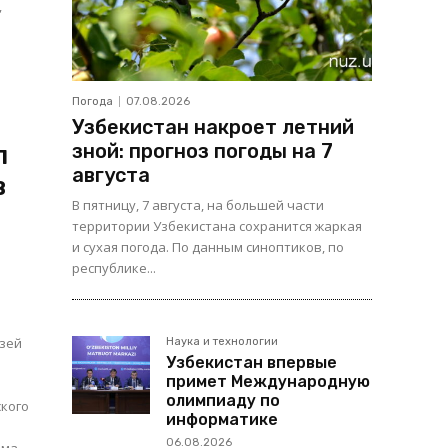
,
Погода
07.08.2026
Узбекистан накроет летний
зной: прогноз погоды на 7
л
августа
в
В пятницу, 7 августа, на большей части
территории Узбекистана сохранится жаркая
и сухая погода. По данным синоптиков, по
республике...
язей
Наука и технологии
Узбекистан впервые
примет Международную
олимпиаду по
ского
информатике
06.08.2026
зма