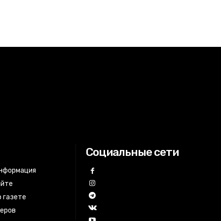
Социальные сети
информация
айте
 газете
неров