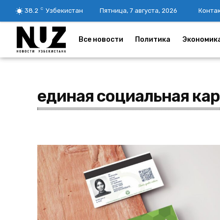
C
38.2
Узбекистан
Пятница, 7 августа, 2026
Конта
Все новости
Политика
Экономик
единая социальная кар