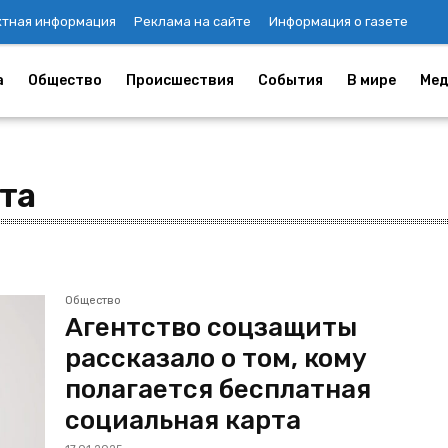
ктная информация
Реклама на сайте
Информация о газете
а
Общество
Происшествия
События
В мире
Мед
та
Общество
Агентство соцзащиты
рассказало о том, кому
полагается бесплатная
социальная карта