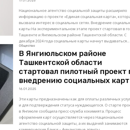
17.01.2025
Национальное агентство социальной защиты расширило
информацию о проекте «Единая социальная карта», котор
вызвала интерес в социальных сетях. Внедрение социальной
карты На экспериментальном этапе проект стартовал в городе
Ташкенте и Янгиюльском районе Ташкентской области. С
декабря 2024 года социальные карты начнут выдаваться...
Общество
В Янгиюльском районе
Ташкентской области
стартовал пилотный проект 
внедрению социальных карт
16.01.2025
Эти карты предназначены как для оплаты различных услуг
и для подтверждения статуса нуждающегося. О старте про
в Янгиюле сообщила пресс-служба хокимията. Процесс
оформления карт осуществляется через Национальное
агентство социальной защиты, а их выдачей занимаются
коммерческие банки – финансовые агенты...