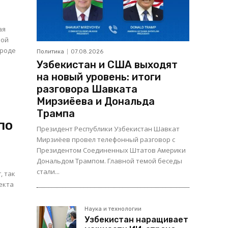
ая
Политика
07.08.2026
Узбекистан и США выходят
на новый уровень: итоги
разговора Шавката
Мирзиёева и Дональда
Трампа
по
Президент Республики Узбекистан Шавкат
Мирзиёев провел телефонный разговор с
Президентом Соединенных Штатов Америки
Дональдом Трампом. Главной темой беседы
стали...
, так
екта
Наука и технологии
Узбекистан наращивает