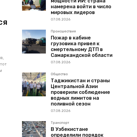
мощности ИИ: страна
намерена войти в число
мировых лидеров
ся
07.08.2026
Происшествия
Пожар в кабине
грузовика привел к
смертельному ДТП в
Самаркандской области
в,
07.08.2026
Этот
м
Общество
Таджикистан и страны
Центральной Азии
проверили соблюдение
водных лимитов на
поливной сезон
07.08.2026
Транспорт
В Узбекистане
определили порядок