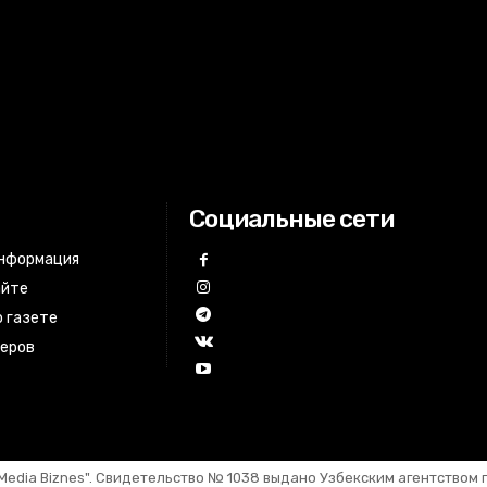
Социальные сети
информация
айте
 газете
неров
Media Biznes". Свидетельство №
1
03
8
выдано Узбекским агентством 