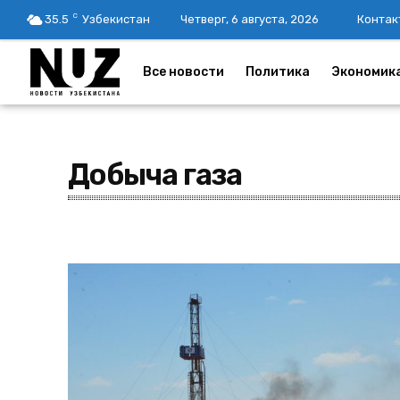
C
35.5
Узбекистан
Четверг, 6 августа, 2026
Контак
Все новости
Политика
Экономик
Добыча газа