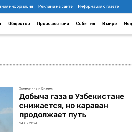
тная информация
Реклама на сайте
Информация о газете
а
Общество
Происшествия
События
В мире
Мед
Экономика и Бизнес
Добыча газа в Узбекистане
снижается, но караван
продолжает путь
24.07.2024