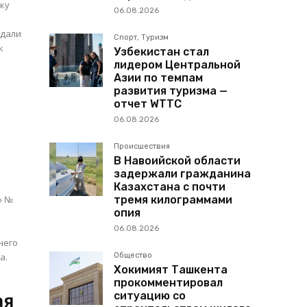
ку
06.08.2026
ждали
Спорт, Туризм
Узбекистан стал
лидером Центральной
Азии по темпам
развития туризма —
отчет WTTC
06.08.2026
Происшествия
В Навоийской области
задержали гражданина
Казахстана с почти
» №
тремя килограммами
опия
06.08.2026
а.
Общество
Хокимият Ташкента
прокомментировал
ситуацию со
ая