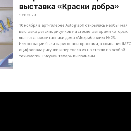
выставка «Краски добра»
10.11.2020
10 ноября в арт-галерее Autograph открылась необычная
выставка детских рисунков на стекле, авторами которых
являются воспитанники дома «Мехрибонлик» № 23.
Иллюстрации были нарисованы красками, а компания IMZ
оцифровала рисунки и перевела их на стекло по особой
технологии. Рисунки теперь выполнены...