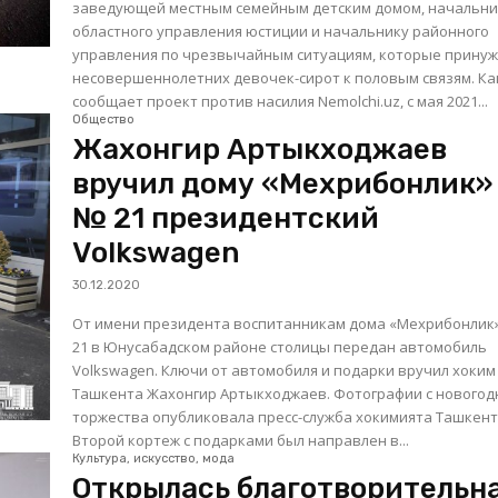
заведующей местным семейным детским домом, начальни
областного управления юстиции и начальнику районного
управления по чрезвычайным ситуациям, которые прину
несовершеннолетних девочек-сирот к половым связям. Как
сообщает проект против насилия Nemolchi.uz, с мая 2021...
Общество
Жахонгир Артыкходжаев
вручил дому «Мехрибонлик»
№ 21 президентский
Volkswagen
30.12.2020
От имени президента воспитанникам дома «Мехрибонлик
21 в Юнусабадском районе столицы передан автомобиль
Volkswagen. Ключи от автомобиля и подарки вручил хоким
Ташкента Жахонгир Артыкходжаев. Фотографии с новогоднего
торжества опубликовала пресс-служба хокимията Ташкент
Второй кортеж с подарками был направлен в...
Культура, искусство, мода
Открылась благотворительн