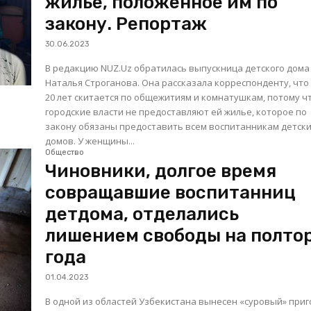
жилье, положенное им по
закону. Репортаж
30.06.2023
В редакцию NUZ.Uz обратилась выпускница детского дома
Наталья Строганова. Она рассказала корреспонденту, что
20 лет скитается по общежитиям и комнатушкам, потому ч
городские власти не предоставляют ей жилье, которое по
закону обязаны предоставить всем воспитанникам детск
домов. У женщины...
Общество
Чиновники, долгое время
совращавшие воспитанниц
детдома, отделались
лишением свободы на полто
года
01.04.2023
В одной из областей Узбекистана вынесен «суровый» при