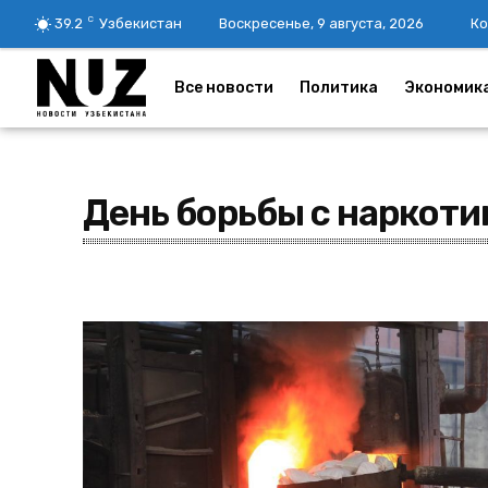
C
39.2
Узбекистан
Воскресенье, 9 августа, 2026
Ко
Все новости
Политика
Экономик
День борьбы с наркот