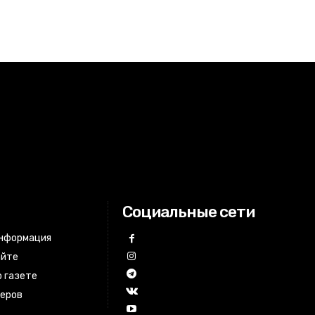
Социальные сети
информация
айте
 газете
неров