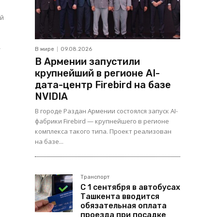
ый
-
В мире
09.08.2026
В Армении запустили
крупнейший в регионе AI-
дата-центр Firebird на базе
NVIDIA
В городе Раздан Армении состоялся запуск AI-
фабрики Firebird — крупнейшего в регионе
комплекса такого типа. Проект реализован
на базе...
Транспорт
С 1 сентября в автобусах
Ташкента вводится
обязательная оплата
проезда при посадке