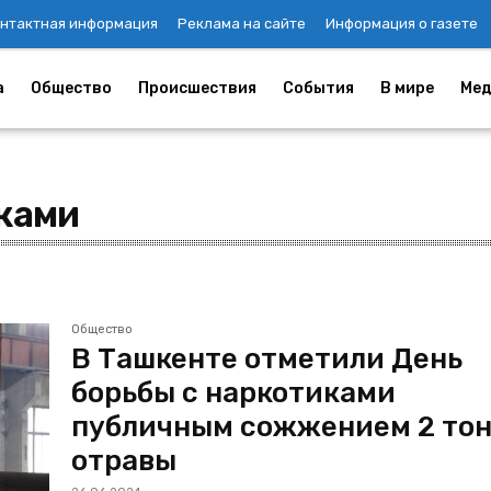
нтактная информация
Реклама на сайте
Информация о газете
а
Общество
Происшествия
События
В мире
Мед
иками
Общество
В Ташкенте отметили День
борьбы с наркотиками
публичным сожжением 2 то
отравы