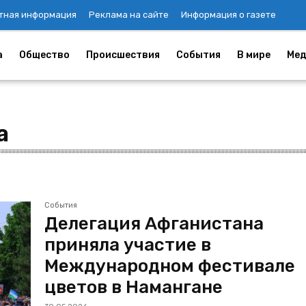
тная информация
Реклама на сайте
Информация о газете
а
Общество
Происшествия
События
В мире
Мед
а
События
Делегация Афганистана
приняла участие в
Международном фестивале
цветов в Намангане