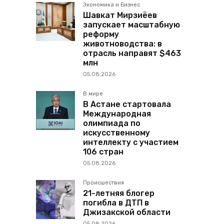
Экономика и Бизнес
Шавкат Мирзиёев
запускает масштабную
реформу
животноводства: в
отрасль направят $463
млн
05.08.2026
В мире
В Астане стартовала
Международная
олимпиада по
искусственному
интеллекту с участием
106 стран
05.08.2026
Происшествия
21-летняя блогер
погибла в ДТП в
Джизакской области
05.08.2026