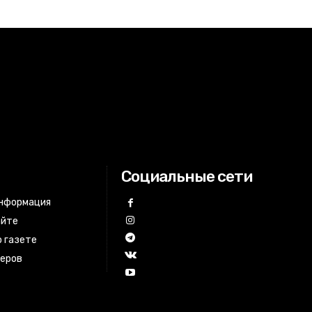
Социальные сети
информация
айте
 газете
неров