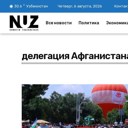
C
30.6
Узбекистан
Четверг, 6 августа, 2026
Контак
Все новости
Политика
Экономик
делегация Афганистан