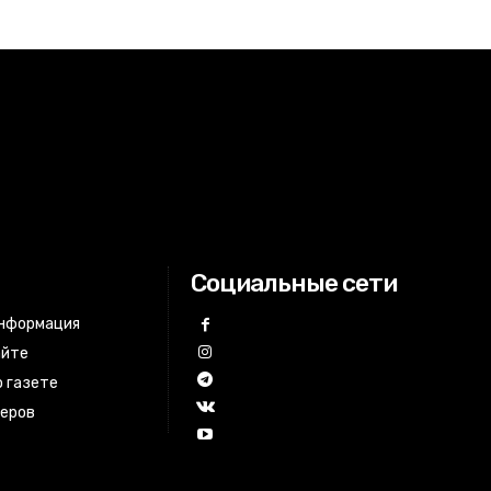
Социальные сети
информация
айте
 газете
неров