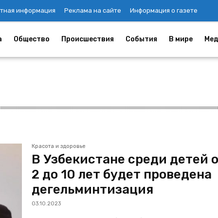
тная информация
Реклама на сайте
Информация о газете
а
Общество
Происшествия
События
В мире
Мед
Красота и здоровье
В Узбекистане среди детей 
2 до 10 лет будет проведена
дегельминтизация
03.10.2023