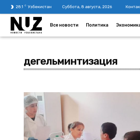
C
28.1
Узбекистан
Суббота, 8 августа, 2026
Контак
Все новости
Политика
Экономик
дегельминтизация