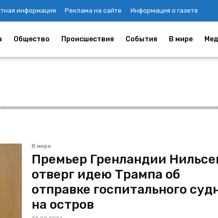
ктная информация
Реклама на сайте
Информация о газете
а
Общество
Происшествия
События
В мире
Мед
В мире
Премьер Гренландии Нильсе
отверг идею Трампа об
отправке госпитального суд
на остров