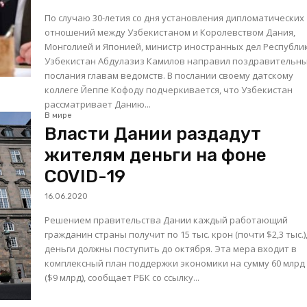
По случаю 30-летия со дня установления дипломатических
отношений между Узбекистаном и Королевством Дания,
Монголией и Японией, министр иностранных дел Республи
Узбекистан Абдулазиз Камилов направил поздравительн
послания главам ведомств. В послании своему датскому
коллеге Йеппе Кофоду подчеркивается, что Узбекистан
рассматривает Данию...
В мире
Власти Дании раздадут
жителям деньги на фоне
COVID-19
16.06.2020
Решением правительства Дании каждый работающий
гражданин страны получит по 15 тыс. крон (почти $2,3 тыс.)
деньги должны поступить до октября. Эта мера входит в
комплексный план поддержки экономики на сумму 60 млрд
($9 млрд), сообщает РБК со ссылку...