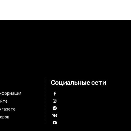
Социальные сети
информация
айте
 газете
неров