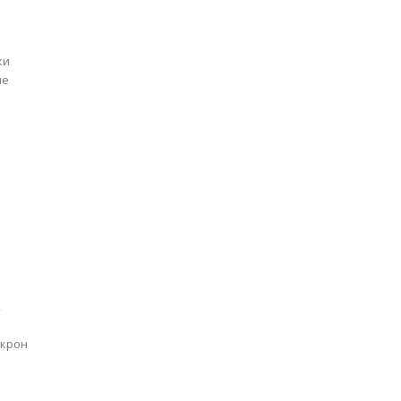
ки
ые
,
 крон