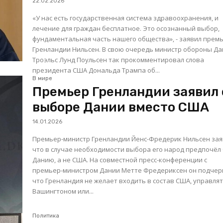
22.02.2026
«У нас есть государственная система здравоохранения, и
лечение для граждан бесплатное. Это осознанный выбор,
фундаментальная часть нашего общества», - заявил прем
Гренландии Нильсен. В свою очередь министр обороны Дании
Троэльс Лунд Поульсен так прокомментировал слова
президента США Дональда Трампа об...
В мире
Премьер Гренландии заявил 
выборе Дании вместо США
14.01.2026
Премьер-министр Гренландии Йенс-Фредерик Нильсен зая
что в случае необходимости выбора его народ предпочёл
Данию, а не США. На совместной пресс-конференции с
премьер-министром Дании Метте Фредериксен он подчер
что Гренландия не желает входить в состав США, управля
Вашингтоном или...
Политика