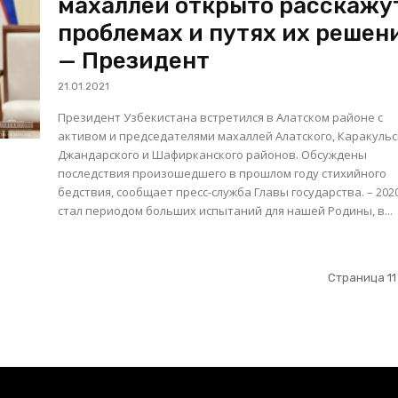
махаллей открыто расскажу
проблемах и путях их решен
— Президент
21.01.2021
Президент Узбекистана встретился в Алатском районе с
активом и председателями махаллей Алатского, Каракульс
Джандарского и Шафирканского районов. Обсуждены
последствия произошедшего в прошлом году стихийного
бедствия, сообщает пресс-служба Главы государства. – 2020 год
стал периодом больших испытаний для нашей Родины, в...
Страница 11 