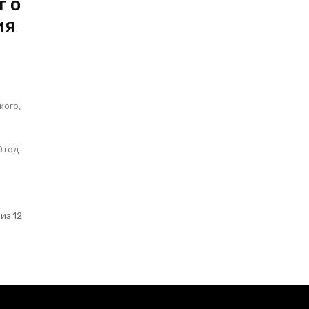
т о
ия
кого,
из 12