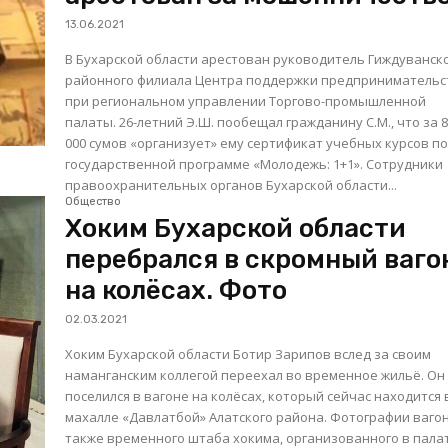
13.06.2021
В Бухарской области арестован руководитель Гиждуванск
районного филиала Центра поддержки предпринимательс
при региональном управлении Торгово-промышленной
палаты. 26-летний Э.Ш. пообещал гражданину С.М., что за 800
000 сумов «организует» ему сертификат учебных курсов п
государственной программе «Молодежь: 1+1». Сотрудники
правоохранительных органов Бухарской области...
Общество
Хоким Бухарской области
перебрался в скромный ваго
на колёсах. Фото
02.03.2021
Хоким Бухарской области Ботир Зарипов вслед за своим
наманганским коллегой переехал во временное жильё. Он
поселился в вагоне на колёсах, который сейчас находится 
махалле «Давлатбой» Алатского района. Фотографии вагона, а
также временного штаба хокима, организованного в пала