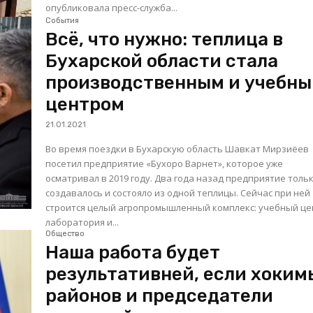
опубликовала пресс-служба...
События
Всё, что нужно: теплица в
Бухарской области стала
производственным и учебн
центром
21.01.2021
Во время поездки в Бухарскую область Шавкат Мирзиёев
посетил предприятие «Бухоро Варнет», которое уже
осматривал в 2019 году. Два года назад предприятие только
создавалось и состояло из одной теплицы. Сейчас при ней
строится целый агропромышленный комплекс: учебный це
лаборатория и...
Общество
Наша работа будет
результативней, если хоким
районов и председатели