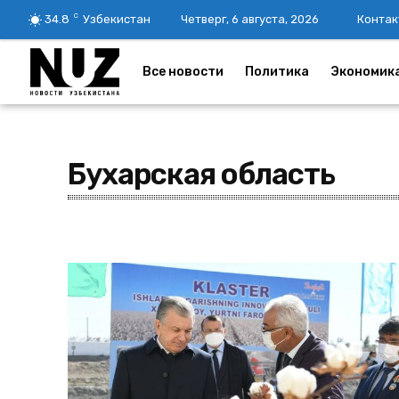
C
34.8
Узбекистан
Четверг, 6 августа, 2026
Контак
Все новости
Политика
Экономик
Бухарская область