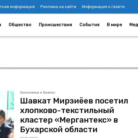
тная информация
Реклама на сайте
Информация о газете
а
Общество
Происшествия
События
В мире
Мед
Экономика и Бизнес
Шавкат Мирзиёев посетил
хлопково-текстильный
кластер «Мергантекс» в
Бухарской области