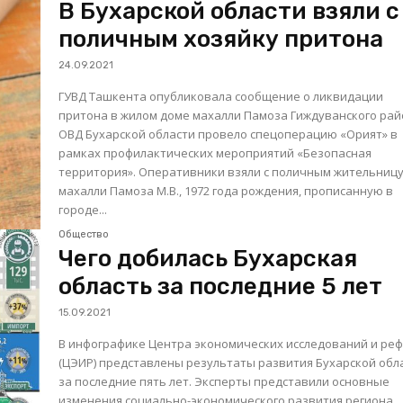
В Бухарской области взяли с
поличным хозяйку притона
24.09.2021
ГУВД Ташкента опубликовала сообщение о ликвидации
притона в жилом доме махалли Памоза Гиждуванского рай
ОВД Бухарской области провело спецоперацию «Орият» в
рамках профилактических мероприятий «Безопасная
территория». Оперативники взяли с поличным жительницу
махалли Памоза М.В., 1972 года рождения, прописанную в
городе...
Общество
Чего добилась Бухарская
область за последние 5 лет
15.09.2021
В инфографике Центра экономических исследований и ре
(ЦЭИР) представлены результаты развития Бухарской обл
за последние пять лет. Эксперты представили основные
изменения социально-экономического развития региона,