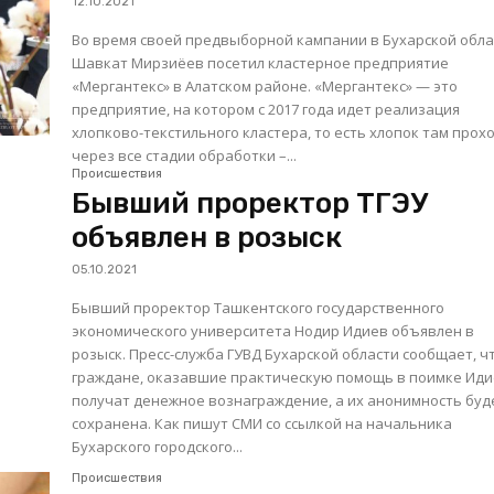
12.10.2021
Во время своей предвыборной кампании в Бухарской обла
Шавкат Мирзиёев посетил кластерное предприятие
«Мергантекс» в Алатском районе. «Мергантекс» — это
предприятие, на котором с 2017 года идет реализация
хлопково-текстильного кластера, то есть хлопок там прох
через все стадии обработки –...
Происшествия
Бывший проректор ТГЭУ
объявлен в розыск
05.10.2021
Бывший проректор Ташкентского государственного
экономического университета Нодир Идиев объявлен в
розыск. Пресс-служба ГУВД Бухарской области сообщает, что
граждане, оказавшие практическую помощь в поимке Иди
получат денежное вознаграждение, а их анонимность буд
сохранена. Как пишут СМИ со ссылкой на начальника
Бухарского городского...
Происшествия