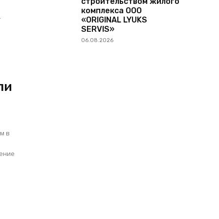
строительством жилого
комплекса ООО
«ORIGINAL LYUKS
SERVIS»
06.08.2026
ли
м в
ление