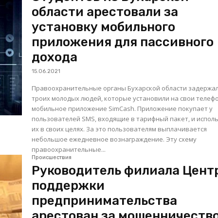
области арестовали за
установку мобильного
приложения для пассивного
дохода
15.06.2021
Правоохранительные органы Бухарской области задержа
троих молодых людей, которые установили на свои телеф
мобильное приложение SimCash. Приложение покупает у
пользователей SMS, входящие в тарифный пакет, и испол
их в своих целях. За это пользователям выплачивается
небольшое ежедневное вознаграждение. Эту схему
правоохранительные...
Происшествия
Руководитель филиала Цент
поддержки
предпринимательства
арестован за мошенничеств