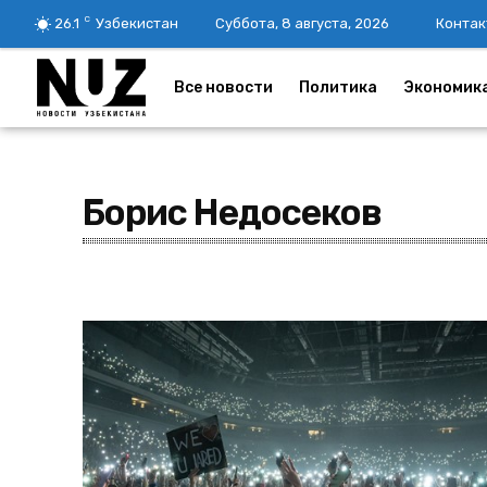
C
26.1
Узбекистан
Суббота, 8 августа, 2026
Контак
Все новости
Политика
Экономик
Борис Недосеков