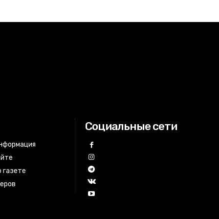
Социальные сети
информация
айте
 газете
неров