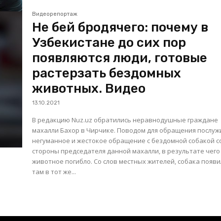
Видеорепортаж
Не бей бродячего: почему в
Узбекистане до сих пор
появляются люди, готовые
растерзать бездомных
животных. Видео
13.10.2021
В редакцию Nuz.uz обратились неравнодушные граждане
махалли Бахор в Чирчике. Поводом для обращения послужило
негуманное и жестокое обращение с бездомной собакой с
стороны председателя данной махалли, в результате чего
животное погибло. Со слов местных жителей, собака появилась
там в тот же...