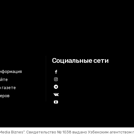
Социальные сети
информация
айте
 газете
неров
Media Biznes". Свидетельство №
1
03
8
выдано Узбекским агентством 