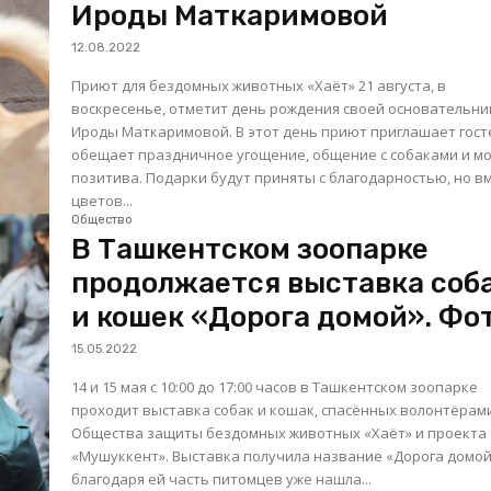
Ироды Маткаримовой
12.08.2022
Приют для бездомных животных «Хаёт» 21 августа, в
воскресенье, отметит день рождения своей основательн
Ироды Маткаримовой. В этот день приют приглашает гостей и
обещает праздничное угощение, общение с собаками и м
позитива. Подарки будут приняты с благодарностью, но в
цветов...
Общество
В Ташкентском зоопарке
продолжается выставка соб
и кошек «Дорога домой». Фо
15.05.2022
14 и 15 мая с 10:00 до 17:00 часов в Ташкентском зоопарке
проходит выставка собак и кошак, спасённых волонтёрам
Общества защиты бездомных животных «Хаёт» и проекта
«Мушуккент». Выставка получила название «Дорога домой
благодаря ей часть питомцев уже нашла...