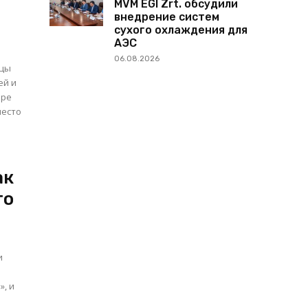
MVM EGI Zrt. обсудили
внедрение систем
сухого охлаждения для
АЭС
06.08.2026
ицы
оре
место
ак
то
и
», и