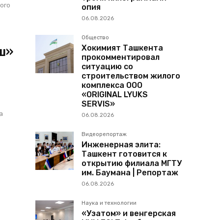
кого
опия
06.08.2026
Общество
Хокимият Ташкента
ш»
прокомментировал
ситуацию со
строительством жилого
комплекса ООО
«ORIGINAL LYUKS
SERVIS»
а
06.08.2026
.
Видеорепортаж
Инженерная элита:
Ташкент готовится к
открытию филиала МГТУ
им. Баумана | Репортаж
06.08.2026
Наука и технологии
«Узатом» и венгерская