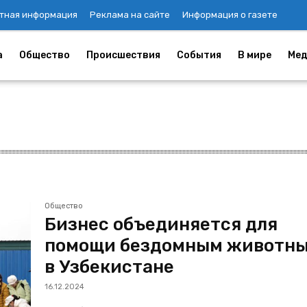
тная информация
Реклама на сайте
Информация о газете
а
Общество
Происшествия
События
В мире
Мед
Общество
Бизнес объединяется для
помощи бездомным животн
в Узбекистане
16.12.2024