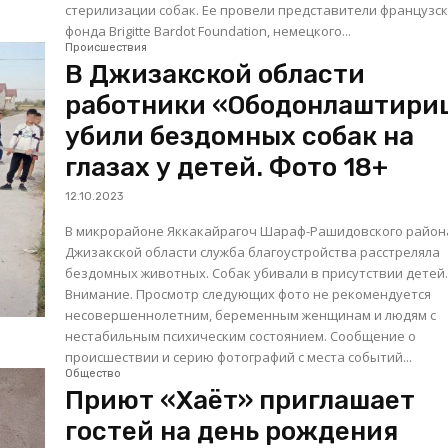
стерилизации собак. Ее провели представители французс
фонда Brigitte Bardot Foundation, немецкого...
Происшествия
В Джизакской области
работники «Ободонлаштири
убили бездомных собак на
глазах у детей. Фото 18+
12.10.2023
В микрорайоне Яккакайрагоч Шараф-Рашидовского район
Джизакской области служба благоустройства расстреляла
бездомных животных. Собак убивали в присутствии детей
Внимание. Просмотр следующих фото не рекомендуется
несовершеннолетним, беременным женщинам и людям с
нестабильным психическим состоянием. Сообщение о
происшествии и серию фотографий с места событий...
Общество
Приют «Хаёт» приглашает
гостей на день рождения