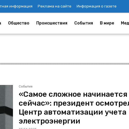
тная информация
Реклама на сайте
Информация о газете
а
Общество
Происшествия
События
В мире
Мед
События
«Самое сложное начинается
сейчас»: президент осмотре
Центр автоматизации учета
электроэнергии