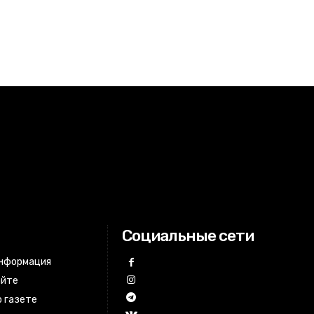
Социальные сети
информация
айте
 газете