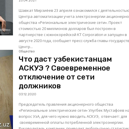
23.04.2021
Шавкат Мирзиёев 23 апреля ознакомился с деятельность
Центра автоматизации учета электроэнергии акционерно
общества «Региональные электрические сети». Проект
стоимостью 20 миллионов долларов был построен в
партнерстве с южнокорейской KT Corporation и запущен в
августе 2020 года, сообщает пресс-служба главы государст
Центр...
Общество
Что даст узбекистанцам
АСКУЭ ? Своевременное
отключение от сети
должников
03.12.2020
Председатель правления акционерного общества
«Региональные электрические сети» Улугбек Мустафоев н
вопрос УзА, для чего нужно вводить АСКУЭ, отвечает: для
своевременной оплаты потребленной электроэнергии.
Руководитель компании приводит любопытную статистик