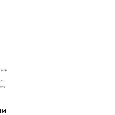
.
3 млн
тив
ым