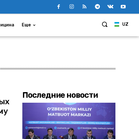
UZ
ицина
Еще
Последние новости
дых
му