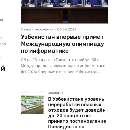
ия
Наука и технологии
06.08.2026
Узбекистан впервые примет
а.
Международную олимпиаду
ров
по информатике
.
С 9 по 16 августа в Ташкенте пройдет 38-я
Международная олимпиада по информатике
ый
(IOI 2026). Впервые в истории Узбекистан...
Экология
В Узбекистане уровень
переработки опасных
отходов будет доведён
до 20 процентов:
принято постановление
Президента по