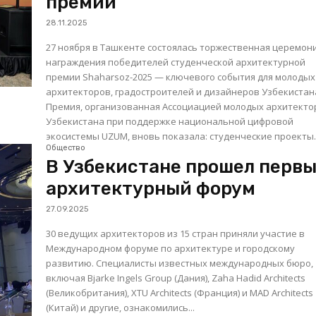
премии
28.11.2025
27 ноября в Ташкенте состоялась торжественная церемон
награждения победителей студенческой архитектурной
премии Shaharsoz-2025 — ключевого события для молодых
архитекторов, градостроителей и дизайнеров Узбекистан
Премия, организованная Ассоциацией молодых архитекто
Узбекистана при поддержке национальной цифровой
экосистемы UZUM, вновь показала: студенческие проекты..
Общество
В Узбекистане прошел перв
архитектурный форум
27.09.2025
30 ведущих архитекторов из 15 стран приняли участие в
Международном форуме по архитектуре и городскому
развитию. Специалисты известных международных бюро,
включая Bjarke Ingels Group (Дания), Zaha Hadid Architects
(Великобритания), XTU Architects (Франция) и MAD Architects
(Китай) и другие, ознакомились...