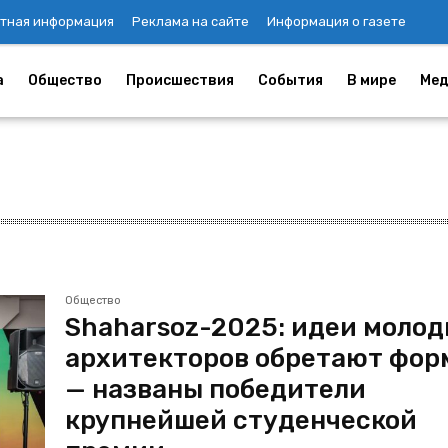
тная информация
Реклама на сайте
Информация о газете
а
Общество
Происшествия
События
В мире
Мед
Общество
Shaharsoz-2025: идеи моло
архитекторов обретают фор
— названы победители
крупнейшей студенческой