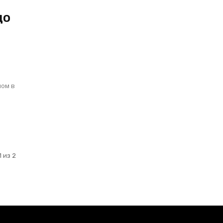
до
ном в
а
 из 2