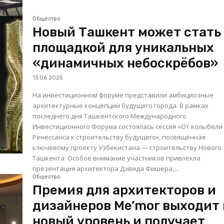
Общество
Новый Ташкент может стать
площадкой для уникальных
«динамичных небоскрёбов»
13.06.2025
На инвестиционном форуме представили амбициозные
архитектурные концепции будущего города. В рамках
последнего дня Ташкентского Международного
Инвестиционного Форума состоялась сессия «От колыбели
Ренессанса к строительству будущего», посвящённая
ключевому проекту Узбекистана — строительству Нового
Ташкента. Особое внимание участников привлекла
презентация архитектора Дэвида Фишера,...
Общество
Премия для архитекторов и
дизайнеров Me’mor выходит 
новый уровень и получает