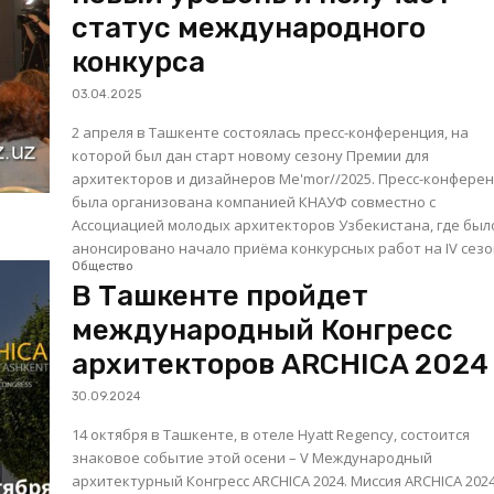
статус международного
конкурса
03.04.2025
2 апреля в Ташкенте состоялась пресс-конференция, на
которой был дан старт новому сезону Премии для
архитекторов и дизайнеров Me'mor//2025. Пресс-конференция
была организована компанией КНАУФ совместно с
Ассоциацией молодых архитекторов Узбекистана, где был
анонсировано начало приёма конкурсных работ на IV сезон
Общество
В Ташкенте пройдет
международный Конгресс
архитекторов ARCHICA 2024
30.09.2024
14 октября в Ташкенте, в отеле Hyatt Regency, состоится
знаковое событие этой осени – V Международный
архитектурный Конгресс ARCHICA 2024. Миссия ARCHICA 2024 –