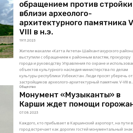
обращением против стройки
вблизи археолого-
архитектурного памятника V
VIII в н.э.
19.11.2023
Жители махалли «Катта Актепа» Шайхантахурского район
выступили с обращением к районным властям, прокурору
города и руководству Управления по охране и использов
объектов культурного наследия министерства по делам
культуры республики Узбекистан. Люди просят уберечь от
застройщиков археолого-архитектурный памятник V-VIII в..
Общество
Монумент «Музыканты» в
Карши ждет помощи горожа
07.08.2023
Каждого, кто прибывает в Каршинский аэропорт, на пути 
город встречает как дорогих гостей монументальный знак