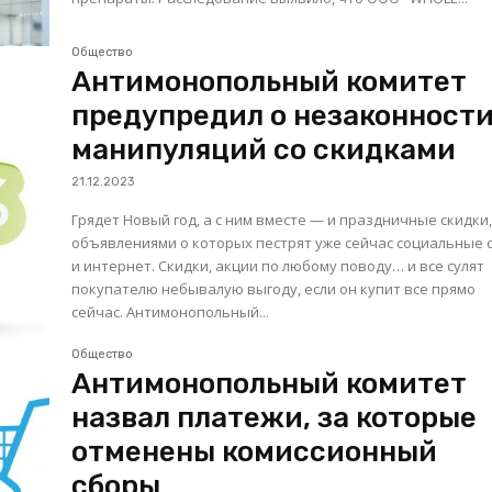
Общество
Антимонопольный комитет
предупредил о незаконност
манипуляций со скидками
21.12.2023
Грядет Новый год, а с ним вместе — и праздничные скидки
объявлениями о которых пестрят уже сейчас социальные 
и интернет. Скидки, акции по любому поводу… и все сулят
покупателю небывалую выгоду, если он купит все прямо
сейчас. Антимонопольный...
Общество
Антимонопольный комитет
назвал платежи, за которые
отменены комиссионный
сборы