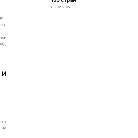
106 стран
05.08.2026
ую
рез
ики
ряд
 и
ота
я на