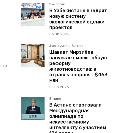
Экология
В Узбекистане внедрят
новую систему
экологической оценки
проектов
и
06.08.2026
Экономика и Бизнес
Шавкат Мирзиёев
запускает масштабную
,
реформу
сети
животноводства: в
отрасль направят $463
млн
05.08.2026
В мире
В Астане стартовала
Международная
олимпиада по
искусственному
интеллекту с участием