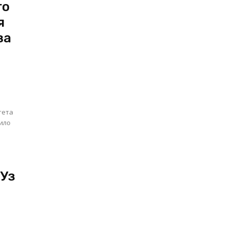
го
я
за
тета
пило
Уз