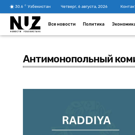
C
30.6
Узбекистан
Четверг, 6 августа, 2026
Контак
Все новости
Политика
Экономик
Антимонопольный ком