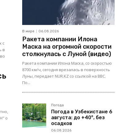
В мире
06.08.2026
м
Ракета компании Илона
х с
Маска на огромной скорости
ь в
столкнулась с Луной (видео)
Ракета компании Илона Маска, со скоростью
8700 км/ч, сегодня врезалась в поверхность
сь
Луны, передает NUR.KZ со ссылкой на BBC.
По...
Погода
тно,
Погода в Узбекистане 6
августа: до +40°, без
H" о
осадков
06.08.2026