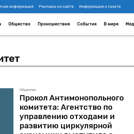
тная информация
Реклама на сайте
Информация о газете
а
Общество
Происшествия
События
В мире
Мед
итет
Общество
Прокол Антимонопольного
комитета: Агентство по
управлению отходами и
развитию циркулярной