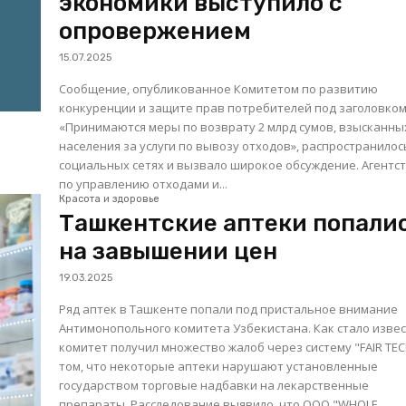
экономики выступило с
опровержением
15.07.2025
Сообщение, опубликованное Комитетом по развитию
конкуренции и защите прав потребителей под заголовко
«Принимаются меры по возврату 2 млрд сумов, взысканны
населения за услуги по вывозу отходов», распространилос
социальных сетях и вызвало широкое обсуждение. Агентство
по управлению отходами и...
Красота и здоровье
Ташкентские аптеки попали
на завышении цен
19.03.2025
Ряд аптек в Ташкенте попали под пристальное внимание
Антимонопольного комитета Узбекистана. Как стало извес
комитет получил множество жалоб через систему "FAIR TEC
том, что некоторые аптеки нарушают установленные
государством торговые надбавки на лекарственные
препараты. Расследование выявило, что ООО "WHOLE...