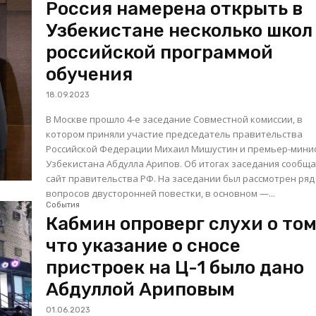
Россия намерена открыть в
Узбекистане несколько школ
российской программой
обучения
18.09.2023
В Москве прошло 4-е заседание Совместной комиссии, в
котором приняли участие председатель правительства
Российской Федерации Михаил Мишустин и премьер-мини
Узбекистана Абдулла Арипов. Об итогах заседания сообщ
сайт правительства РФ. На заседании был рассмотрен ряд
вопросов двусторонней повестки, в основном —...
События
Кабмин опроверг слухи о том
что указание о сносе
пристроек на Ц-1 было дано
Абдуллой Ариповым
01.06.2023