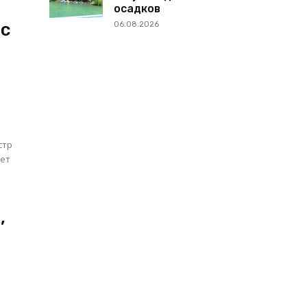
осадков
 с
06.08.2026
стр
ает
,