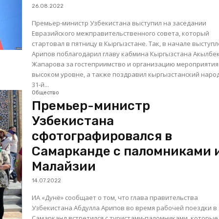
26.08.2022
Премьер-министр Узбекистана выступил на заседании
Евразийского межправительственного совета, который
стартовал в пятницу в Кыргызстане. Так, в начале выступления
Арипов поблагодарил главу кабмина Кыргызстана Акылбе
Жапарова за гостеприимство и организацию мероприятия
высоком уровне, а также поздравил кыргызстанский народ
31-й...
Общество
Премьер-министр
Узбекистана
сфотографировался в
Самарканде с паломниками 
Малайзии
14.07.2022
ИА «Дунё» сообщает о том, что глава правительства
Узбекистана Абдулла Арипов во время рабочей поездки в
Самарканд встретился с туристами-паломниками, которые