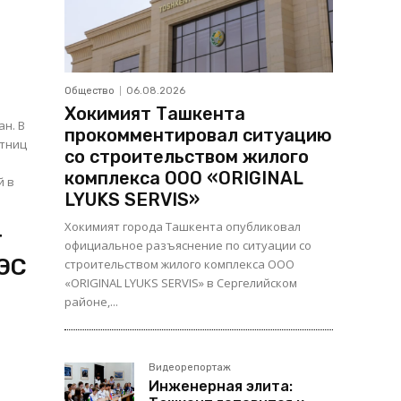
Общество
06.08.2026
Хокимият Ташкента
. В
прокомментировал ситуацию
стниц
со строительством жилого
комплекса ООО «ORIGINAL
й в
LYUKS SERVIS»
Хокимият города Ташкента опубликовал
т
официальное разъяснение по ситуации со
АЭС
строительством жилого комплекса ООО
«ORIGINAL LYUKS SERVIS» в Сергелийском
районе,...
Видеорепортаж
Инженерная элита: