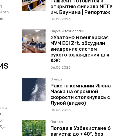
Ташкент готовится к
ер-
открытию филиала МГТУ
ского
им. Баумана | Репортаж
06.08.2026
Наука и технологии
«Узатом» и венгерская
MVM EGI Zrt. обсудили
внедрение систем
сухого охлаждения для
АЭС
MS
06.08.2026
В мире
Ракета компании Илона
Маска на огромной
скорости столкнулась с
Луной (видео)
ента
06.08.2026
и
ют
Погода
...
Погода в Узбекистане 6
августа: до +40°, без