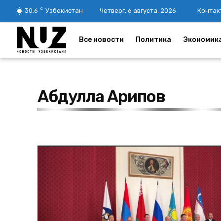
C
30.6
Узбекистан
Четверг, 6 августа, 2026
Контак
Все новости
Политика
Экономик
Абдулла Арипов