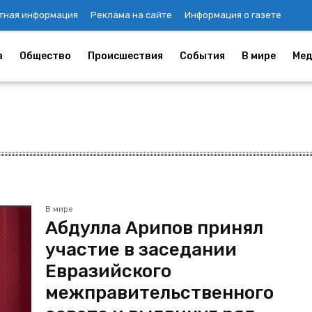
тная информация
Реклама на сайте
Информация о газете
а
Общество
Происшествия
События
В мире
Мед
В мире
Абдулла Арипов принял
участие в заседании
Евразийского
межправительственного