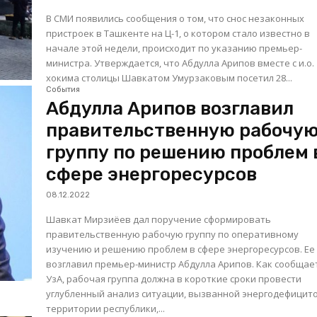
В СМИ появились сообщения о том, что снос незаконных
пристроек в Ташкенте на Ц-1, о котором стало известно в
начале этой недели, происходит по указанию премьер-
министра. Утверждается, что Абдулла Арипов вместе с и.о.
хокима столицы Шавкатом Умурзаковым посетил 28...
События
Абдулла Арипов возглавил
правительственную рабочу
группу по решению проблем 
сфере энергоресурсов
08.12.2022
Шавкат Мирзиёев дал поручение сформировать
правительственную рабочую группу по оперативному
изучению и решению проблем в сфере энергоресурсов. Ее
возглавил премьер-министр Абдулла Арипов. Как сообщает
УзА, рабочая группа должна в короткие сроки провести
углубленный анализ ситуации, вызванной энергодефицит
территории республики,...