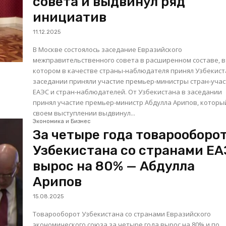
совета и выдвинул ряд
инициатив
11.12.2025
В Москве состоялось заседание Евразийского
межправительственного совета в расширенном составе, в
котором в качестве страны-наблюдателя принял Узбекистан
заседании приняли участие премьер-министры стран-уча
ЕАЭС и стран-наблюдателей. От Узбекистана в заседании
принял участие премьер-министр Абдулла Арипов, которы
своем выступлении выдвинул...
Экономика и Бизнес
За четыре года товарооборо
Узбекистана со странами Е
вырос на 80% — Абдулла
Арипов
15.08.2025
Товарооборот Узбекистана со странами Евразийского
экономического союза за четыре года вырос на 80% и по