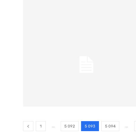
...
...
1
5 092
5 093
5 094