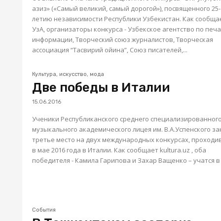
азиз» («Самый великий, самый дорогой»), посвященного 25-
летию независимости Республики Узбекистан. Как сообща
УзА, организаторы конкурса - Узбекское агентство по печа
информации, Творческий союз журналистов, Творческая
ассоциация “Тасвирий ойина”, Союз писателей,...
Культура, искусство, мода
Две победы в Италии
15.06.2016
Ученики Республиканского среднего специализированног
музыкального академического лицея им. В.А.Успенского за
третье место на двух международных конкурсах, проход
в мае 2016 года в Италии. Как сообщает kultura.uz , оба
победителя - Камила Гарипова и Захар Ващенко – учатся в 7
События