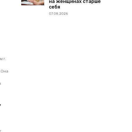
на женщинах старше
себя
07.08.2026
 г.
 Она
я
,
г