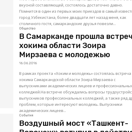
вкусной составляющей, состоялось достаточно давно.
Помнится в один из первых моих приездов в самый извес
город Узбекистана, более двадцати лет назад меня, как
столичного гостя, самаркандские друзья повезли...
Общество
В Самарканде прошла встре
хокима области Зоира
Мирзаева с молодежью
16.06.2016
В рамках проекта «Хоким и молодежь» состоялась встреча
хокима Самаркандской области Зоира Мирзаева с
выпускниками академических лицеев и профессиональны
колледжей.На встрече обсуждались вопросы трудоустрой
выпускников профессиональных колледжей, а также ряд д
проблем, которые интересуют молодежь. Выпускники
академических лицеев...
События
Воздушный мост «Ташкент-