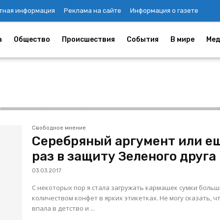
тная информация
Реклама на сайте
Информация о газете
а
Общество
Происшествия
События
В мире
Мед
Свободное мнение
Серебряный аргумент или е
раз в защиту Зеленого друга
03.03.2017
С некоторых пор я стала загружать кармашек сумки большим
количеством конфет в ярких этикетках. Не могу сказать, что
впала в детство и ...