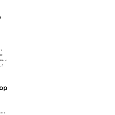
е
овый
ор