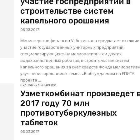
участие госпредприятий в
строительстве систем
капельного орошения
03.03.2017
Министерство финансов Узбекистана предлагает исключить
участие государственных унитарных предприятий,
специализирующихся на мелиоративных и других
водохозяйственных работах, в строительстве систем
капельного орошения за счет средств Фонда мелиоративного
улучшения орошаемых земель.В обсуждаемом на ЕПИГУ
проекте ...
Экономика и Бизнес
Узметкомбинат произведет 
2017 году 70 млн
противотуберкулезных
таблеток
03.03.2017