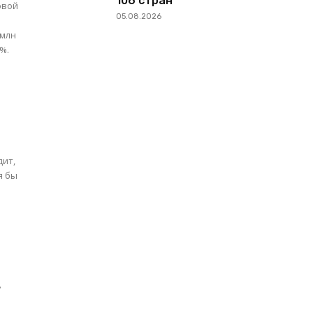
106 стран
05.08.2026
%.
дит,
я бы
»