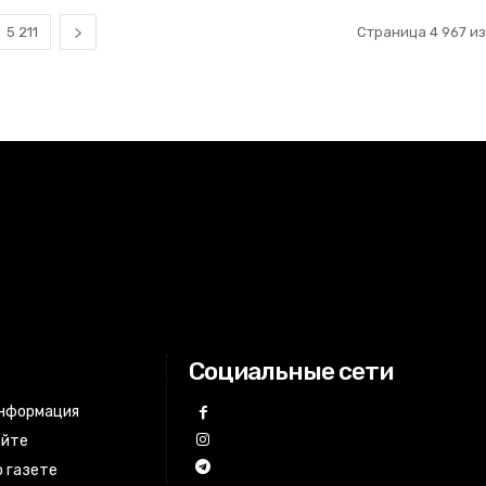
5 211
Страница 4 967 из 
Социальные сети
информация
айте
 газете