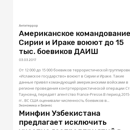
Антитеррор
Американское командование
Сирии и Ираке воюют до 15
тыс. боевиков ДАИШ
03.03.2017
От 12 000 до 15 000 боевиков террористической группиров
«Исламское государство» воюют в Сирии и Ираке. Такие
данные привёл командующий американскими войсками в
регионе проведения контртеррористической операции С
Таунсенд, передаёт агентство France-Presse.В период 2015
гг.. ВС США оценивали численность боевиков в...
Экономика и Бизнес
Минфин Узбекистана
предлагает исключить