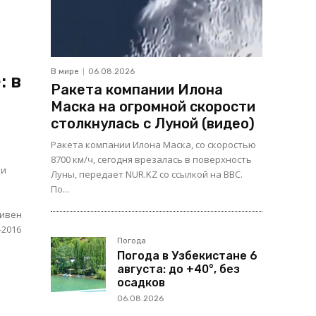
В мире
06.08.2026
: в
Ракета компании Илона
Маска на огромной скорости
столкнулась с Луной (видео)
Ракета компании Илона Маска, со скоростью
8700 км/ч, сегодня врезалась в поверхность
ки
Луны, передает NUR.KZ со ссылкой на BBC.
По...
тивен
-2016
Погода
Погода в Узбекистане 6
августа: до +40°, без
осадков
06.08.2026