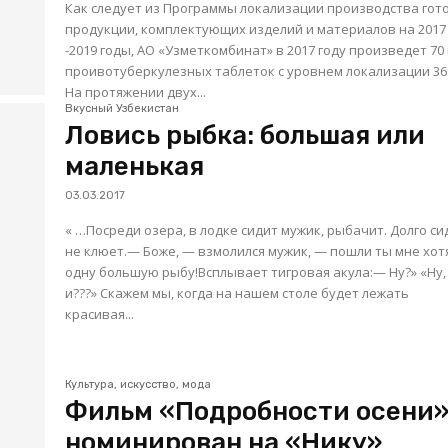
Как следует из Программы локализации производства готовой
продукции, комплектующих изделий и материалов на 2017
-2019 годы, АО «Узметкомбинат» в 2017 году произведет 70 млн
проивотуберкулезных таблеток с уровнем локализации 36
На протяжении двух...
Вкусный Узбекистан
Ловись рыбка: большая или
маленькая
03.03.2017
« …Посреди озера, в лодке сидит мужик, рыбачит. Долго си
не клюет.— Боже, — взмолился мужик, — пошли ты мне хот
одну большую рыбу!Всплывает тигровая акула:— Ну?» «Ну,
и???» Скажем мы, когда на нашем столе будет лежать
красивая...
Культура, искусство, мода
Фильм «Подробности осени
номинирован на «Нику»