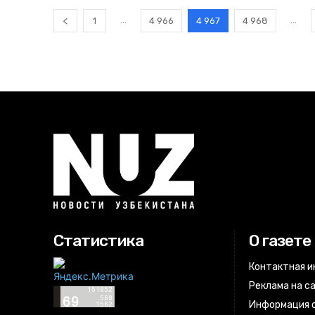
...
...
1
4 966
4 967
4 968
Статистика
О газете
Контактная 
Реклама на с
Информация о