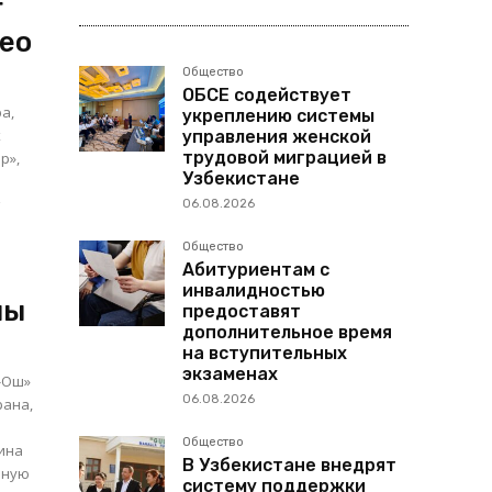
г
део
Общество
ОБСЕ содействует
а,
укреплению системы
х
управления женской
трудовой миграцией в
р»,
Узбекистане
г
06.08.2026
Общество
Абитуриентам с
инвалидностью
ны
предоставят
дополнительное время
на вступительных
экзаменах
-Ош»
06.08.2026
Общество
шина
В Узбекистане внедрят
чную
систему поддержки