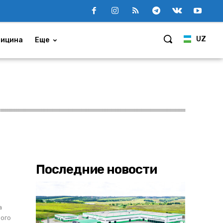
UZ
ицина
Еще
Последние новости
а
ного