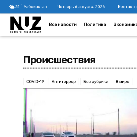
C
31
Узбекистан
Четверг, 6 августа, 2026
Контактн
Все новости
Политика
Экономик
Происшествия
COVID-19
Антитеррор
Без рубрики
В мире