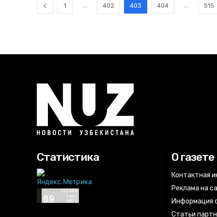
...
...
1
402
403
404
515
Статистика
О газете
Контактная 
Реклама на с
Информация о
Статьи парт