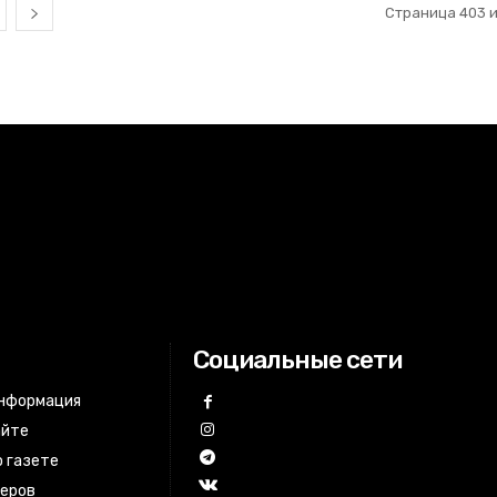
Страница 403 и
Социальные сети
информация
айте
 газете
неров