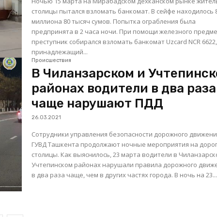
Ночью 15 марта на Мирабадском дехканском рынке жител
столицы пытался взломать банкомат. В сейфе находилось 
миллиона 80 тысяч сумов. Попытка ограбления была
предпринята в 2 часа ночи. При помощи железного предм
преступник собирался взломать банкомат Uzcard NCR 6622
принадлежащий...
Происшествия
В Чиланзарском и Учтепинс
районах водители в два раза
чаще нарушают ПДД
26.03.2021
Сотрудники управления безопасности дорожного движен
ГУВД Ташкента продолжают ночные мероприятия на доро
столицы. Как выяснилось, 23 марта водители в Чиланзарск
Учтепинском районах нарушали правила дорожного движ
в два раза чаще, чем в других частях города. В ночь на 23..