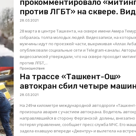
прокомментировало «митин
против ЛГБТ» на сквере. Ви
28.03.2021
28 марта в центре Ташкента, на сквере имени Амира Темур
собралась толпа молодых людей. Видеозаписи, на которы
мужчины идут по проезжей части, выкрикивая «Аллах Акба
опубликовали социальные сети и Telegram-каналы. Авторы
видеозаписей утверждали, что на сквере проходит митин
против ЛГБТ,...
Происшествия
На трассе «Ташкент-Ош»
автокран сбил четыре маши
28.03.2021
На 249-м километре международной автодороги «Ташкент
произошла авария с участием автокрана. Водитель автокрана,
направлявшийся в сторону Ферганской долины, внезапно
потерял управление, сообщает пресс-служба МЧС. Его ма
задела ехавшую впереди «Джентру» и вылетела на встре