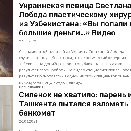
Украинская певица Светлан
Лобода пластическому хиру
из Узбекистана: «Вы попали 
большие деньги…» Видео
27.03.2021
Со знаменитой певицей из Украины Светланой Лобода
случился конфуз. Дело в том, что пластический хирург из
Узбекистана Донийор Чориев опубликовал в Instagram
результат своей работы. На видео специалист показывает
результат ринопластики одной из своих пациенток очень
похожую на популярную певицу....
Происшествия
Силёнок не хватило: парень 
Ташкента пытался взломать
банкомат
26.03.2021