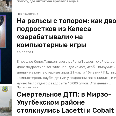
полосу, где автокран врезался еще в...
Происшествия
На рельсы с топором: как дв
подростков из Келеса
«зарабатывали» на
компьютерные игры
28.03.2021
В поселке Келес Ташкентского района Ташкентской облас
двое подростков занялись вандализмом, чтобы выручить
деньги на компьютерные игры. 21 марта 16-летний К.Ш. играл в
компьютерном клубе. Деньги у подростка закончились, и 
нужно было где-то раздобыть 10 000 сумов. Эти деньги...
Происшествия
Смертельное ДТП: в Мирзо-
Улугбекском районе
столкнулись Lacetti и Cobalt