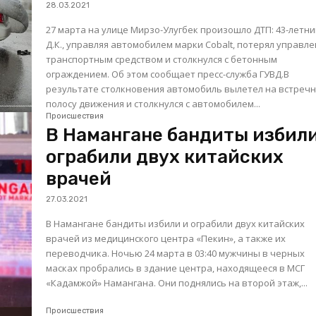
28.03.2021
27 марта на улице Мирзо-Улугбек произошло ДТП: 43-летн
Д.К., управляя автомобилем марки Cobalt, потерял управл
транспортным средством и столкнулся с бетонным
ограждением. Об этом сообщает пресс-служба ГУВД.В
результате столкновения автомобиль вылетел на встреч
полосу движения и столкнулся с автомобилем...
Происшествия
В Намангане бандиты избили
ограбили двух китайских
врачей
27.03.2021
В Намангане бандиты избили и ограбили двух китайских
врачей из медицинского центра «Пекин», а также их
переводчика. Ночью 24 марта в 03:40 мужчины в черных
масках пробрались в здание центра, находящееся в МСГ
«Кадамжой» Намангана. Они поднялись на второй этаж,...
Происшествия