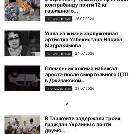
контрабанду почти 12 кг
ФОТОРЕПОРТАЖ
ЦЕНТР ИСЛАМСКОЙ ЦИВИЛИЗАЦИИ
ЭКОЛОГИЯ
гашишного...
ЭКОНОМИКА И БИЗНЕС
25.07.2026
ПРОИСШЕСТВИЯ
Ушла из жизни заслуженная
артистка Узбекистана Насиба
Мадрахимова
24.07.2026
ПРОИСШЕСТВИЯ
Племянник хокима избежал
ареста после смертельного ДТП
в Джизакской...
23.07.2026
ПРОИСШЕСТВИЯ
×
В Ташкенте задержали троих
граждан Украины с почти
двумя...