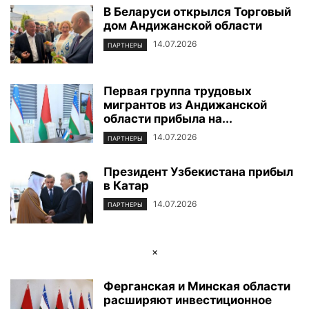
В Беларуси открылся Торговый
ФОТОРЕПОРТАЖ
ЦЕНТР ИСЛАМСКОЙ ЦИВИЛИЗАЦИИ
ЭКОЛОГИЯ
дом Андижанской области
ЭКОНОМИКА И БИЗНЕС
14.07.2026
ПАРТНЕРЫ
Первая группа трудовых
мигрантов из Андижанской
области прибыла на...
14.07.2026
ПАРТНЕРЫ
Президент Узбекистана прибыл
в Катар
14.07.2026
ПАРТНЕРЫ
×
Ферганская и Минская области
расширяют инвестиционное