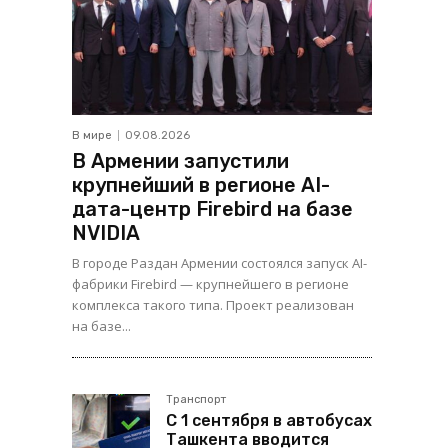
В мире
09.08.2026
В Армении запустили
крупнейший в регионе AI-
дата-центр Firebird на базе
NVIDIA
В городе Раздан Армении состоялся запуск AI-
фабрики Firebird — крупнейшего в регионе
комплекса такого типа. Проект реализован
на базе...
Транспорт
С 1 сентября в автобусах
Ташкента вводится