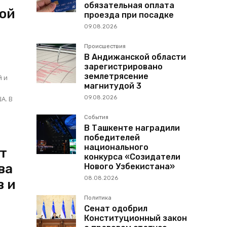
обязательная оплата
ой
проезда при посадке
09.08.2026
Происшествия
В Андижанской области
зарегистрировано
землетрясение
й и
магнитудой 3
. В
09.08.2026
События
В Ташкенте наградили
победителей
национального
т
конкурса «Созидатели
ва
Нового Узбекистана»
08.08.2026
в и
Политика
Сенат одобрил
Конституционный закон