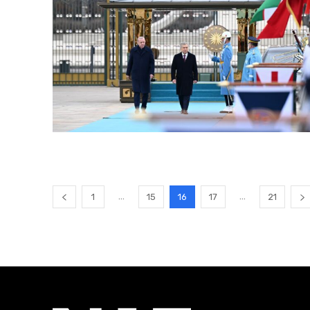
...
...
1
15
16
17
21