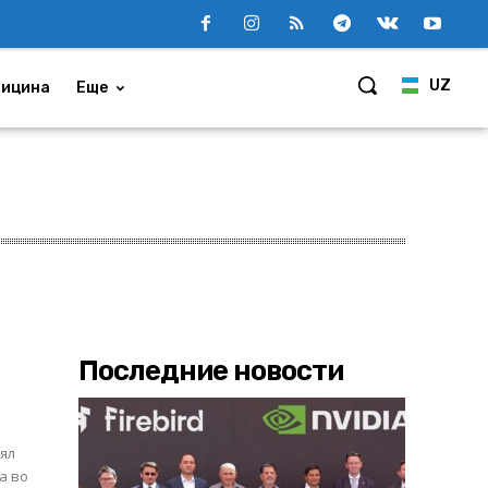
UZ
ицина
Еще
Последние новости
ял
а во