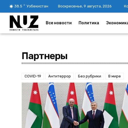
C
38.5
Узбекистан
Воскресенье, 9 августа, 2026
К
Все новости
Политика
Экономик
Партнеры
COVID-19
Антитеррор
Без рубрики
В мире