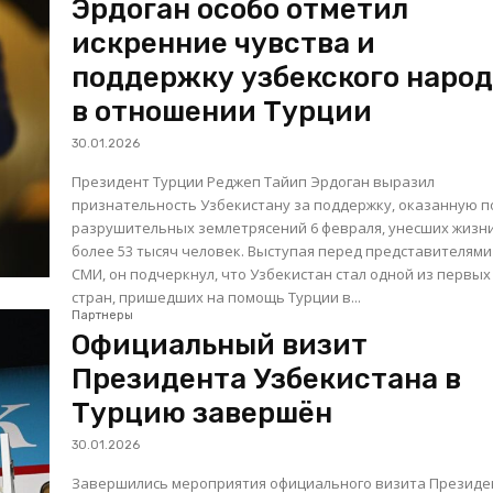
Эрдоган особо отметил
искренние чувства и
поддержку узбекского наро
в отношении Турции
30.01.2026
Президент Турции Реджеп Тайип Эрдоган выразил
признательность Узбекистану за поддержку, оказанную п
разрушительных землетрясений 6 февраля, унесших жизн
более 53 тысяч человек. Выступая перед представителями
СМИ, он подчеркнул, что Узбекистан стал одной из первых
стран, пришедших на помощь Турции в...
Партнеры
Официальный визит
Президента Узбекистана в
Турцию завершён
30.01.2026
Завершились мероприятия официального визита Президе