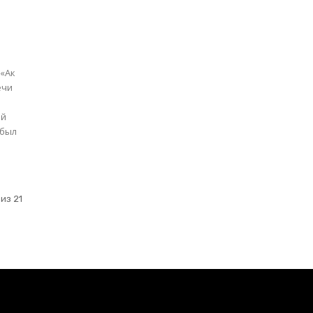
 «Ак
ечи
ой
 был
из 21