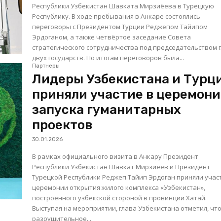
Республики Узбекистан Шавката Мирзиёева в Турецкую
Республику. В ходе пребывания в Анкаре состоялись
переговоры с Президентом Турции Реджепом Тайипом
Эрдоганом, а также четвёртое заседание Совета
стратегического сотрудничества под председательством 
двух государств. По итогам переговоров была...
Партнеры
Лидеры Узбекистана и Турц
приняли участие в церемон
запуска гуманитарных
проектов
30.01.2026
В рамках официального визита в Анкару Президент
Республики Узбекистан Шавкат Мирзиёев и Президент
Турецкой Республики Реджеп Тайип Эрдоган приняли учас
церемонии открытия жилого комплекса «Узбекистан»,
построенного узбекской стороной в провинции Хатай.
Выступая на мероприятии, глава Узбекистана отметил, чт
разрушительное...