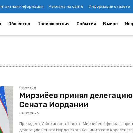
онтактная информация
Реклама на сайте
Информация о газете
а
Общество
Происшествия
События
В мире
Мед
Партнеры
Мирзиёев принял делегацию
Сената Иордании
04.02.2026
Президент Узбекистана Шавкат Мирзиёев 4 февраля прин
делегацию Сената Иорданского Хашимитского Королевств