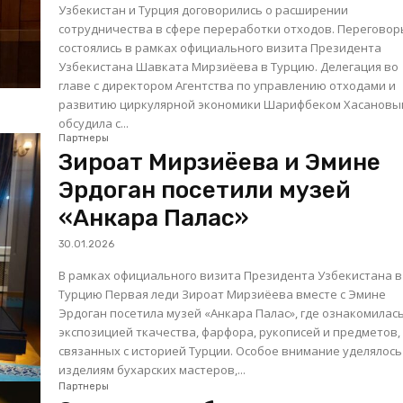
Узбекистан и Турция договорились о расширении
сотрудничества в сфере переработки отходов. Перегово
состоялись в рамках официального визита Президента
Узбекистана Шавката Мирзиёева в Турцию. Делегация во
главе с директором Агентства по управлению отходами и
развитию циркулярной экономики Шарифбеком Хасановы
обсудила с...
Партнеры
Зироат Мирзиёева и Эмине
Эрдоган посетили музей
«Анкара Палас»
30.01.2026
В рамках официального визита Президента Узбекистана в
Турцию Первая леди Зироат Мирзиёева вместе с Эмине
Эрдоган посетила музей «Анкара Палас», где ознакомилась
экспозицией ткачества, фарфора, рукописей и предметов,
связанных с историей Турции. Особое внимание уделялось
изделиям бухарских мастеров,...
Партнеры