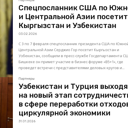
Партнеры
Спецпосланник США по Южн
и Центральной Азии посетит
Кыргызстан и Узбекистан
03.02.2026
С 3 по 7 февраля спецпосланник президента США по Южно
Центральной Азии Серджио Гор посетит Кыргызстан и
Узбекистан, сообщили в пресс-службе Госдепартамента США
Бишкеке он примет участие в бизнес-форуме «B5+1», где
проведет встречи с представителями деловых кругов и...
Партнеры
Узбекистан и Турция выходя
на новый этап сотрудничест
в сфере переработки отходо
циркулярной экономики
31.01.2026