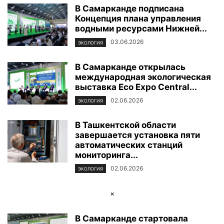
В Самарканде подписана
ФОТОРЕПОРТАЖ
ЦЕНТР ИСЛАМСКОЙ ЦИВИЛИЗАЦИИ
ЭКОЛОГИЯ
Концепция плана управления
ЭКОНОМИКА И БИЗНЕС
водными ресурсами Нижней...
03.06.2026
ЭКОЛОГИЯ
В Самарканде открылась
международная экологическая
выставка Eco Expo Central...
02.06.2026
ЭКОЛОГИЯ
В Ташкентской области
завершается установка пяти
автоматических станций
мониторинга...
02.06.2026
ЭКОЛОГИЯ
×
В Самарканде стартовала