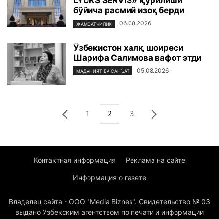
LYUKS SERVIS» қурилиши
бўйича расмий изоҳ берди
06.08.2026
ЖАМОАТЧИЛИК
Ўзбекистон халқ шоиреси
Шарифа Салимова вафот этди
05.08.2026
МАДАНИЯТ ВА САНЪАТ
1
2
3
Контактная информация
Реклама на сайте
Информация о газете
Владелец сайта - ООО "Media Biznes". Свидетельство № 03
выдано Узбекским агентством по печати и информации