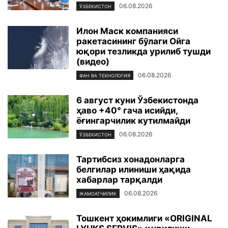
06.08.2026
ЎЗБЕКИСТОН
Илон Маск компанияси
ракетасининг бўлаги Ойга
юқори тезликда урилиб тушди
(видео)
06.08.2026
ФАН ВА ТЕХНОЛОГИЯ
6 август куни Ўзбекистонда
ҳаво +40° гача исийди,
ёғингарчилик кутилмайди
06.08.2026
ЎЗБЕКИСТОН
Тартибсиз хонадонларга
белгилар илиниши ҳақида
хабарлар тарқалди
06.08.2026
ЖАМОАТЧИЛИК
Тошкент ҳокимлиги «ORIGINAL