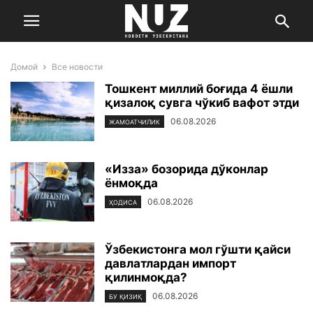
Домой
Все новости
Тошкент миллий боғида 4 ёшли
қизалоқ сувга чўкиб вафот этди
06.08.2026
ЖАМОАТЧИЛИК
«Изза» бозорида дўконлар
ёнмоқда
06.08.2026
ҲОДИСА
Ўзбекистонга мол гўшти қайси
давлатлардан импорт
қилинмоқда?
06.08.2026
БУ ҚИЗИҚ