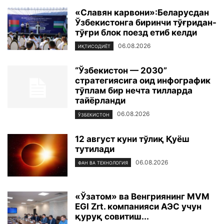
«Славян карвони»:Беларусдан
Ўзбекистонга биринчи тўғридан-
тўғри блок поезд етиб келди
06.08.2026
ИҚТИСОДИЁТ
“Ўзбекистон — 2030”
стратегиясига оид инфографик
тўплам бир нечта тилларда
тайёрланди
06.08.2026
ЎЗБЕКИСТОН
12 август куни тўлиқ Қуёш
тутилади
06.08.2026
ФАН ВА ТЕХНОЛОГИЯ
«Ўзатом» ва Венгриянинг MVM
EGI Zrt. компанияси АЭС учун
қуруқ совитиш...