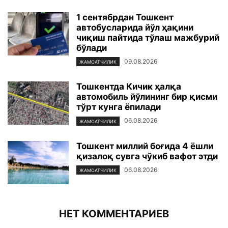
1 сентябрдан Тошкент
автобусларида йўл ҳақини
чиқиш пайтида тўлаш мажбурий
бўлади
09.08.2026
ЖАМОАТЧИЛИК
Тошкентда Кичик ҳалқа
автомобиль йўлининг бир қисми
тўрт кунга ёпилади
06.08.2026
ЖАМОАТЧИЛИК
Тошкент миллий боғида 4 ёшли
қизалоқ сувга чўкиб вафот этди
06.08.2026
ЖАМОАТЧИЛИК
НЕТ КОММЕНТАРИЕВ