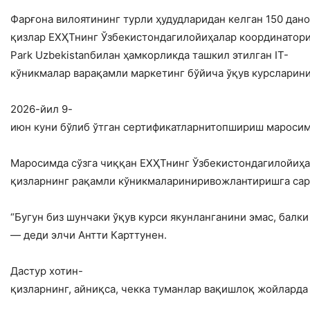
Фарғона вилоятининг турли ҳудудларидан келган 150 дано
қизлар ЕХҲТнинг Ўзбекистондагилойиҳалар координатори
Park Uzbekistanбилан ҳамкорликда ташкил этилган IT-
кўникмалар варақамли маркетинг бўйича ўқув курсларин
2026-йил 9-
июн куни бўлиб ўтган сертификатларнитопшириш маросим
Маросимда сўзга чиққан ЕХҲТнинг Ўзбекистондагилойиҳа
қизларнинг рақамли кўникмалариниривожлантиришга сар
“Бугун биз шунчаки ўқув курси якунланганини эмас, бал
— деди элчи Антти Карттунен.
Дастур хотин-
қизларнинг, айниқса, чекка туманлар вақишлоқ жойлард