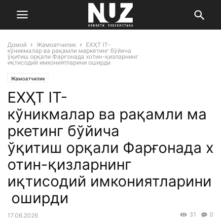
Домой
Жамоатчилик
ЕХҲТ IT-
кўникмалар ва рақамли маркетинг бўйича
ўқитиш орқали Фарғонада хотин-қизларнинг
иқтисодий имкониятларини оширди
Жамоатчилик
ЕХҲТ IT-
кўникмалар ва рақамли ма
ркетинг бўйича
ўқитиш орқали Фарғонада х
отин-қизларнинг
иқтисодий имкониятларини
оширди
31
0
17.06.2026