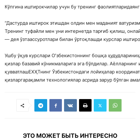
Кўпгина иштирокчилар учун бу тренинг фаолиятларидаянг
“Дастурда иштирок этишдан олдин мен маданият ватуризм
Тренинг туфайли мен уни интернетда тарғиб қилиш, онла
— дея ўзтаассуротлари билан ўртоқлашди курслар иштир
Ушбу ўқув курслари Оʻзбекистоннинг бошқа ҳудудлариниҳ
қизлар базавий кўникмаларига эга бўлдилар. Аёлларнинг 
қувватлашЕХҲТнинг Ўзбекистондаги лойиҳалар координа
қизларгарақамли технологиялар асрида зарур бўлган ам
ЭТО МОЖЕТ БЫТЬ ИНТЕРЕСНО