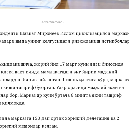
- Advertisement -
езиденти Шавкат Мирзиёев Ислом цивилизацияси марказ
алари ҳамда унинг келгусидаги ривожланиш истиқболла
.
ъкидланишича, жорий йил 17 март куни янги биносида
 қисқа вақт ичида мамлакатдаги энг йирик маданий-
нлардан бирига айланган. 1 июнь ҳолатига кўра, марказг
н киши ташриф буюрган. Улар орасида маҳаллий аҳоли ва
лар бор. Марказ ҳар куни ўртача 6 мингга яқин ташриф
л қилмоқда.
ида марказга 150 дан ортиқ хорижий делегация ва 2
орижий меҳмонлар келган.