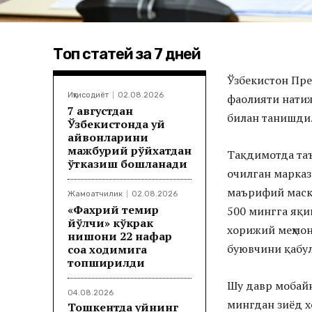
Топ статей за 7 дней
Ўзбекистон Пр
Иқтисодиёт
02.08.2026
фаолияти натиж
7 августдан
билан танишди
Ўзбекистонда уй
ҳайвонларини
мажбурий рўйхатдан
Тақдимотда та
ўтказиш бошланади
очилган марказ
маърифий маска
Жамоатчилик
02.08.2026
«Фахрий темир
500 мингга яқи
йўлчи» кўкрак
хорижий меҳмон
нишони 22 нафар
буювчини қабу
соҳа ходимига
топширилди
Шу давр мобайн
04.08.2026
мингдан зиёд х
Тошкентда уйнинг