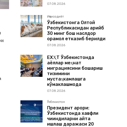
07.08.2026
Иқтисодиёт
Ўзбекистонга Олтой
Республикасидан қарийб
и
30 минг бош наслдор
қорамол етказиб берилди
ри
07.08.2026
ЕХҲТ Ўзбекистонда
аёллар меҳнат
миграциясини бошқариш
тизимини
а
мустаҳкамлашга
кўмаклашмоқда
07.08.2026
Ўзбекистон
Президент қарори:
Ўзбекистонда хавфли
чиқиндиларни қайта
ишлаш даражаси 20