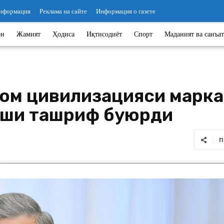
информация
Реклама на сайте
Информация о газете
он
Жамият
Ҳодиса
Иқтисодиёт
Спорт
Маданият ва санъат
ом цивилизацияси марка
киши ташриф буюрди
П