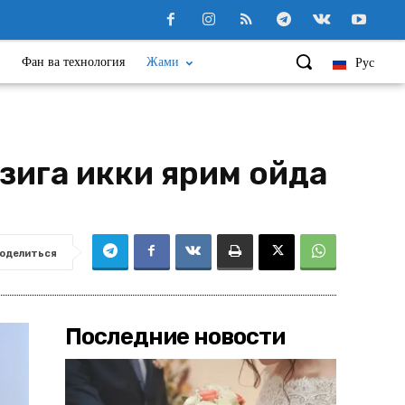
Фан ва технология
Жами
Рус
зига икки ярим ойда
оделиться
Последние новости