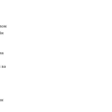
слом
йи
ма
 ва
ин