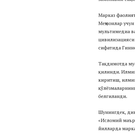
Марказ фаолият
Меҳмонлар учун
мультимедиа ва
цивилизацияси
сифатида Гинне
Тақдимотда муа
қилинди. Илмий
киритиш, илми
қўлёзмаларнинг
белгиланди.
Шунингдек, дин
«Исломий маър
йилларда марка