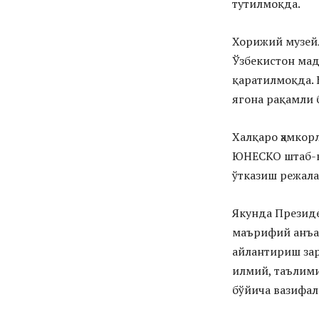
тутилмоқда.
Хорижий музейл
Ўзбекистон мад
қаратилмоқда. 
ягона рақамли 
Халқаро ҳамкор
ЮНЕСКО штаб-к
ўтказиш режал
Якунда Президе
маърифий анъа
айлантириш за
илмий, таълим
бўйича вазифал