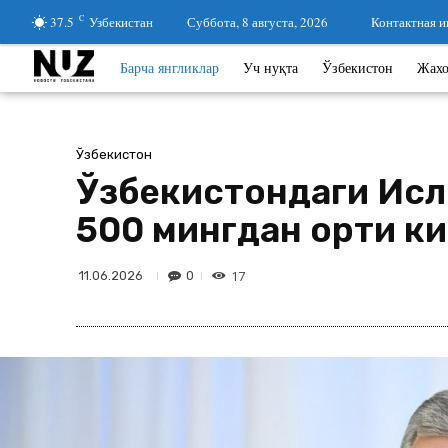
37.5
C
Узбекистан
Суббота, 8 августа, 2026
Контактная 
Барча янгликлар
Уч нуқта
Ўзбекистон
Жах
Ўзбекистон
Ўзбекистондаги Исл
500 мингдан ортиқ 
17
0
11.06.2026