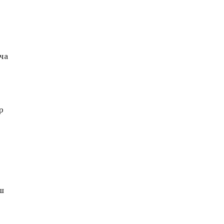
ча
р
ш