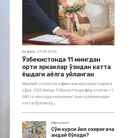
Бу қизиқ
07.08.2026
Ўзбекистонда 11 мингдан
ортиқ эркаклар ўзидан катта
ёшдаги аёлга уйланган
Миллий статистика қўмитаси маълумотларига
кўра, 2025 йилда Ўзбекистонда қайд этилган 11
040 та никоҳда келиннинг ёши куёвникидан
катта бўлган.Бу...
Иқтисодиёт
Сўм курси йил охиригача
қандай бўлади?