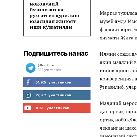
ноқонуний
бузилиши ва
Марказ тузилм
рухсатсиз қурилиш
юзасидан жиноят
музей ҳамда И
иши қўзғатилди
фаолият юритм
хизмати йўлга 
Подпишитесь на нас
Илмий соҳада ҳ
яқин маҳаллий 
инновацион лой
конференциялар
51,905
участников
ўтказилиб, ула
МНЕ НРАВИТСЯ
22,962
участников
Маданий меросн
ЧИТАТЬ
8,920
участников
дан ортиқ тари
ортиқ ноёб қўл
ПОДПИСАТЬСЯ
чекланган шах
замонавий сақ