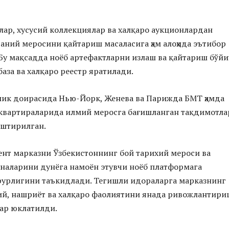
ар, хусусий коллекциялар ва халқаро аукционлардан
аний меросини қайтариш масаласига ҳам алоҳида эътибор
Бу мақсадда ноёб артефактларни излаш ва қайтариш бўйи
база ва халқаро реестр яратилади.
лик доирасида Нью-Йорк, Женева ва Парижда БМТ ҳамда
вартираларида илмий меросга бағишланган тақдимотла
аштирилган.
нт марказни Ўзбекистоннинг бой тарихий мероси ва
наларини дунёга намоён этувчи ноёб платформага
рурлигини таъкидлади. Тегишли идораларга марказнинг
ий, нашриёт ва халқаро фаолиятини янада ривожлантири
ар юклатилди.