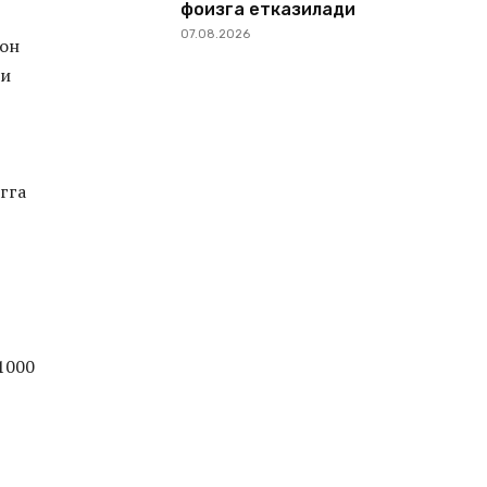
фоизга етказилади
07.08.2026
ион
зи
гга
1000