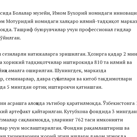
асида Болалар музейи, Имом Бухорий номидаги инновац
мом Мотуридий номидаги халқаро илмий-тадқиқот марка
оқда. Ташриф буюрувчилар учун профессионал гидлар
қўйилган.
ам сезиларли натижаларга эришилган. Ҳозирга қадар 2 мин
ва хорижий тадқиқотчилар иштирокида 810 та илмий ва
иҳа амалга оширилган. Шунингдек, марказда
, семинарлар, давра суҳбатлари ва китоб тақдимотлари
рда 5 мингдан ортиқ иштирокчи қатнашган.
и асрашга алоҳида эътибор қаратилмоқда. Ўзбекистонга 
хий артефакт қайтарилган. Кутубхона фондида 3 мингдан
ёзмалар сақланмоқда, уларнинг 762 таси имконияти
слар учун мослаштирилган. Фондни рақамлаштириш ва
лаш тизимларини жорий этиш ишлари давом этмоқда.