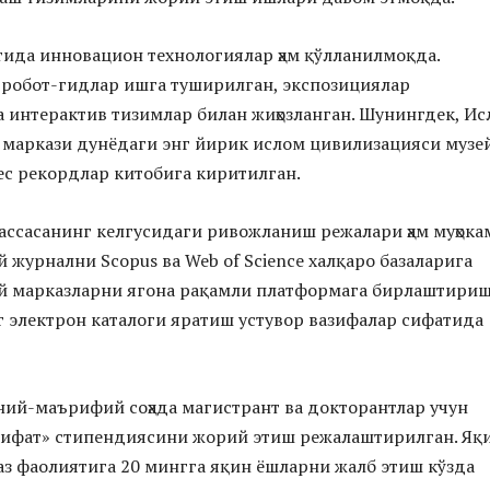
ида инновацион технологиялар ҳам қўлланилмоқда.
 робот-гидлар ишга туширилган, экспозициялар
 интерактив тизимлар билан жиҳозланган. Шунингдек, И
 маркази дунёдаги энг йирик ислом цивилизацияси музе
с рекордлар китобига киритилган.
ссасанинг келгусидаги ривожланиш режалари ҳам муҳока
 журнални Scopus ва Web of Science халқаро базаларига
й марказларни ягона рақамли платформага бирлаштириш
 электрон каталоги яратиш устувор вазифалар сифатида
ий-маърифий соҳада магистрант ва докторантлар учун
ифат» стипендиясини жорий этиш режалаштирилган. Яқ
з фаолиятига 20 мингга яқин ёшларни жалб этиш кўзда