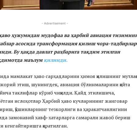
- Advertisement -
ҳаво ҳужумидан мудофаа ва ҳарбий авиация тизимин
аблар асосида трансформация қилиш чора-тадбирла
нди. Бу ҳақда давлат раҳбарига тақдим этилган
ақдимотда маълум
қилинди.
ида мамлакат ҳаво сарҳадларини ҳимоя қилишнинг мутлақ
жорий этиш, шунингдек, авиация бўлинмаларини қайта
йича таклифлар кўриб чиқилди. Қайд этилишича,
тган ислоҳотлар Ҳарбий ҳаво кучларининг жанговар
ириш, қўшинларнинг тезкорлиги ва ҳаракатчанлигини
да замонавий хавф-хатарларга самарали жавоб бериш
 кенгайтиришга қаратилган.