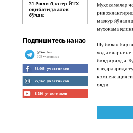
21 ёшли блогер ЙТҲ
Муҳокамалар чо
оқибатида ҳалок
ривожлантириш 
бўлди
мазкур йўнали
муҳокама қилин
Подпишитесь на нас
Шу билан бирга
ходимларнинг и
билдирилди. Бу
шаҳарларида ту
51,905
участников
компенсацияси 
МНЕ НРАВИТСЯ
22,962
участников
олди.
ЧИТАТЬ
8,920
участников
ПОДПИСАТЬСЯ