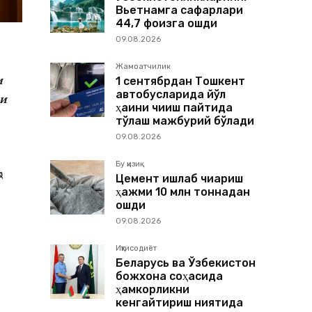
Вьетнамга сафарлари
44,7 фоизга ошди
09.08.2026
Жамоатчилик
и
1 сентябрдан Тошкент
автобусларида йўл
ри
ҳақини чиқиш пайтида
тўлаш мажбурий бўлади
09.08.2026
Бу қизиқ
о
Цемент ишлаб чиқариш
ҳажми 10 млн тоннадан
ошди
09.08.2026
Иқтисодиёт
Беларусь ва Ўзбекистон
божхона соҳасида
ҳамкорликни
кенгайтириш ниятида