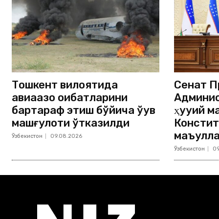
Тошкент вилоятида
Сенат П
авиақазо оқибатларини
Админис
бартараф этиш бўйича ўқув
ҳуқуқий 
машғулоти ўтказилди
Констит
маъқулл
Ўзбекистон
09.08.2026
Ўзбекистон
09