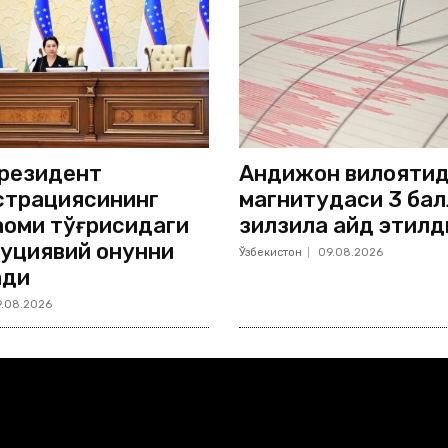
резидент
Андижон вилояти
трациясининг
магнитудаси 3 бал
мақоми тўғрисидаги
зилзила қайд этилд
уциявий қонунни
Ўзбекистон
09.08.2026
ади
.08.2026