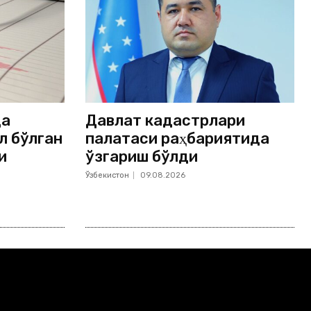
да
Давлат кадастрлари
л бўлган
палатаси раҳбариятида
и
ўзгариш бўлди
Ўзбекистон
09.08.2026