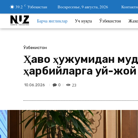
39.2
C
Узбекистан
Воскресенье, 9 августа, 2026
Контактн
Барча янгликлар
Уч нуқта
Ўзбекистон
Жах
Ўзбекистон
Ҳаво ҳужумидан муд
ҳарбийларга уй-жо
23
0
10.06.2026