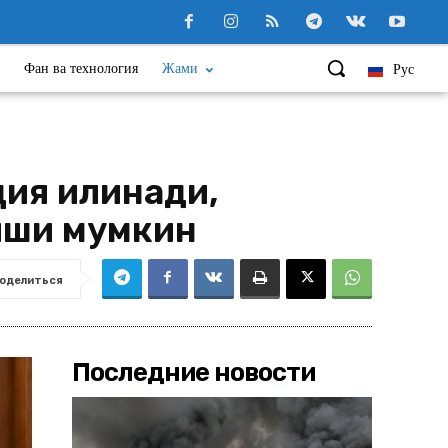
Фан ва технология
Жами
Рус
я қилинади,
иши мумкин
оделиться
Последние новости