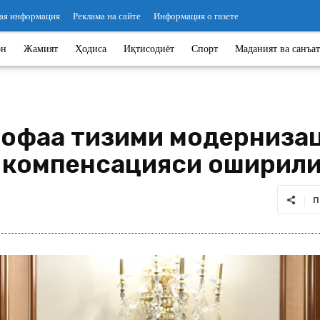
ая информация
Реклама на сайте
Информация о газете
он
Жамият
Ҳодиса
Иқтисодиёт
Спорт
Маданият ва санъат
офаа тизими модернизаци
й компенсацияси оширил
П