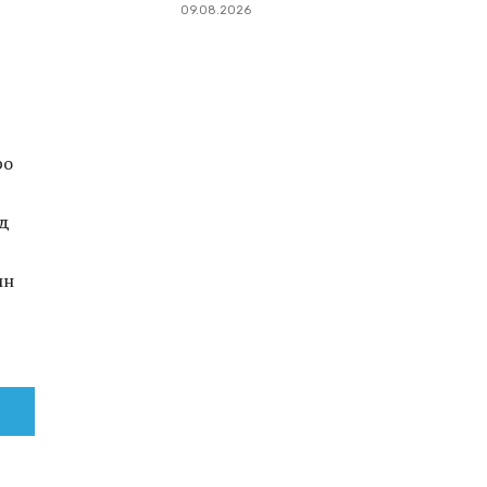
09.08.2026
ро
нд
ин