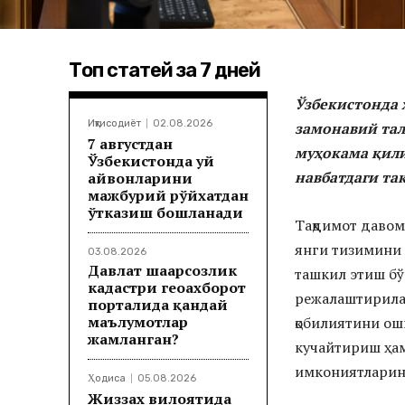
Топ статей за 7 дней
Ўзбекистонда 
Иқтисодиёт
02.08.2026
замонавий тал
7 августдан
муҳокама қили
Ўзбекистонда уй
навбатдаги т
ҳайвонларини
мажбурий рўйхатдан
ўтказиш бошланади
Тақдимот давом
янги тизимини 
03.08.2026
Давлат шаҳарсозлик
ташкил этиш бў
кадастри геоахборот
режалаштирилаё
порталида қандай
маълумотлар
қобилиятини ош
жамланган?
кучайтириш ҳам
имкониятларини
Ҳодиса
05.08.2026
Жиззах вилоятида