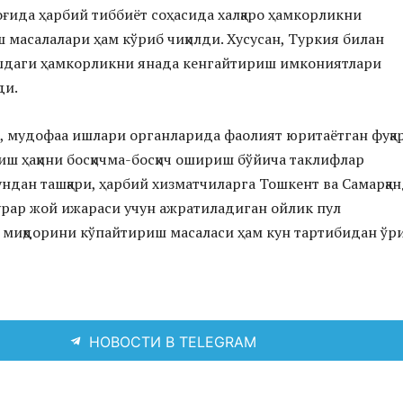
ғида ҳарбий тиббиёт соҳасида халқаро ҳамкорликни
масалалари ҳам кўриб чиқилди. Хусусан, Туркия билан
шдаги ҳамкорликни янада кенгайтириш имкониятлари
ди.
, мудофаа ишлари органларида фаолият юритаётган фуқа
ш ҳақини босқичма-босқич ошириш бўйича таклифлар
ндан ташқари, ҳарбий хизматчиларга Тошкент ва Самарқа
рар жой ижараси учун ажратиладиган ойлик пул
миқдорини кўпайтириш масаласи ҳам кун тартибидан ўр
НОВОСТИ В TELEGRAM