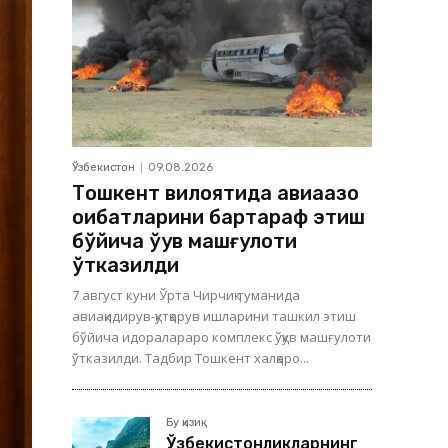
Ўзбекистон
09.08.2026
Тошкент вилоятида авиақазо
оқибатларини бартараф этиш
бўйича ўқув машғулоти
ўтказилди
7 август куни Ўрта Чирчиқ туманида
авиақидирув-қутқарув ишларини ташкил этиш
бўйича идоралараро комплекс ўқув машғулоти
ўтказилди. Тадбир Тошкент халқаро...
Бу қизиқ
Ўзбекистонликларнинг