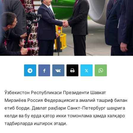
Ўзбекистон Республикаси Президенти Шавкат
Мирзиёев Россия Федерациясига амалий ташриф билан
етиб борди. Давлат раҳбари Санкт-Петербург шаҳрига
келди ва бу ерда қатор икки томонлама ҳамда халқаро
тадбирларда иштирок этади.