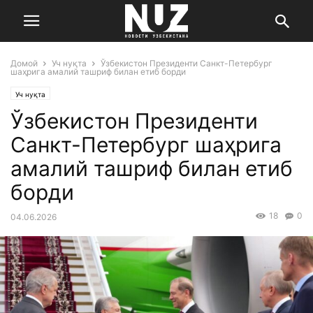
Домой
Уч нуқта
Ўзбекистон Президенти Санкт-Петербург
шаҳрига амалий ташриф билан етиб борди
Уч нуқта
Ўзбекистон Президенти
Санкт-Петербург шаҳрига
амалий ташриф билан етиб
борди
18
0
04.06.2026