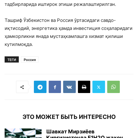
тадбирларида иштирок этиши режалаштирилган.
Ташриф Ўзбекистон ва Россия ўртасидаги савдо-
иқтисодий, энергетика ҳамда инвестиция соҳаларидаги
ҳамкорликни янада мустаҳкамлашга хизмат қилиши
кутилмоқда.
ТЕГИ
Россия
ЭТО МОЖЕТ БЫТЬ ИНТЕРЕСНО
Шавкат Мирзиёев
Қирғизистонда F1H2O жаҳон