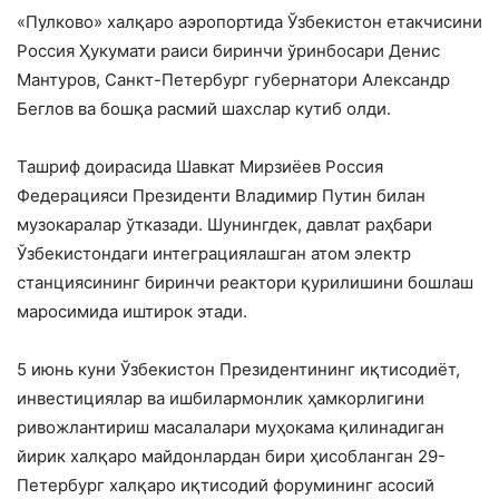
«Пулково» халқаро аэропортида Ўзбекистон етакчисини
Россия Ҳукумати раиси биринчи ўринбосари Денис
Мантуров, Санкт-Петербург губернатори Александр
Беглов ва бошқа расмий шахслар кутиб олди.
Ташриф доирасида Шавкат Мирзиёев Россия
Федерацияси Президенти Владимир Путин билан
музокаралар ўтказади. Шунингдек, давлат раҳбари
Ўзбекистондаги интеграциялашган атом электр
станциясининг биринчи реактори қурилишини бошлаш
маросимида иштирок этади.
5 июнь куни Ўзбекистон Президентининг иқтисодиёт,
инвестициялар ва ишбилармонлик ҳамкорлигини
ривожлантириш масалалари муҳокама қилинадиган
йирик халқаро майдонлардан бири ҳисобланган 29-
Петербург халқаро иқтисодий форумининг асосий