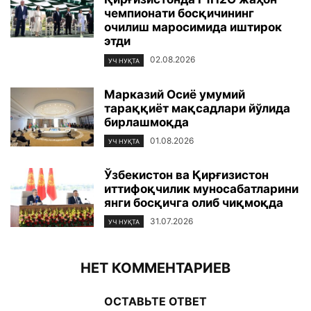
чемпионати босқичининг
очилиш маросимида иштирок
этди
02.08.2026
УЧ НУҚТА
Марказий Осиё умумий
тараққиёт мақсадлари йўлида
бирлашмоқда
01.08.2026
УЧ НУҚТА
Ўзбекистон ва Қирғизистон
иттифоқчилик муносабатларини
янги босқичга олиб чиқмоқда
31.07.2026
УЧ НУҚТА
НЕТ КОММЕНТАРИЕВ
ОСТАВЬТЕ ОТВЕТ