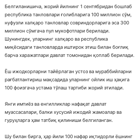
Белгиланишича, жорий йилнинг 1 сентябридан бошлаб
республика танловлари ғолибларига 100 миллион сўм,
нуфузли халқаро танловлар совриндорларига эса 300
миллион сўмгача пул мукофотлари берилади.
Шунингдек, уларнинг халқаро ва республика
миқёсидаги танловларда иштирок этиш билан боғлиқ
барча харажатлари давлат томонидан қоплаб берилади.
Ёш ижодкорларни тайёрлаган устоз ва мураббийларни
рағбатлантириш мақсадида уларнинг ойлик иш ҳақига
100 фоизгача устама тўлаш тартиби жорий этилади.
Янги имтиёз ва енгилликлар нафақат давлат
муассасалари, балки хусусий ижодий жамоалар ва
гуруҳларга ҳам татбиқ қилиниши белгиланган.
Шу билан бирга, ҳар йили 100 нафар иқтидорли ёшнинг