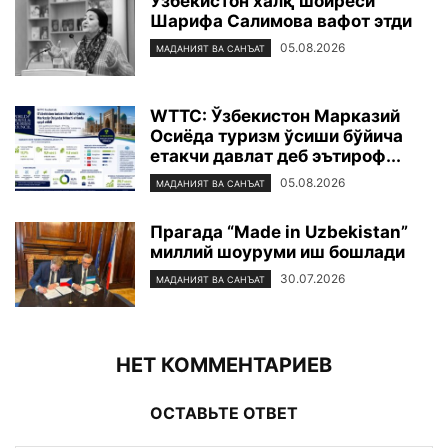
Ўзбекистон халқ шоиреси
Шарифа Салимова вафот этди
05.08.2026
МАДАНИЯТ ВА САНЪАТ
WTTC: Ўзбекистон Марказий
Осиёда туризм ўсиши бўйича
етакчи давлат деб эътироф...
05.08.2026
МАДАНИЯТ ВА САНЪАТ
Прагада “Made in Uzbekistan”
миллий шоуруми иш бошлади
30.07.2026
МАДАНИЯТ ВА САНЪАТ
НЕТ КОММЕНТАРИЕВ
ОСТАВЬТЕ ОТВЕТ