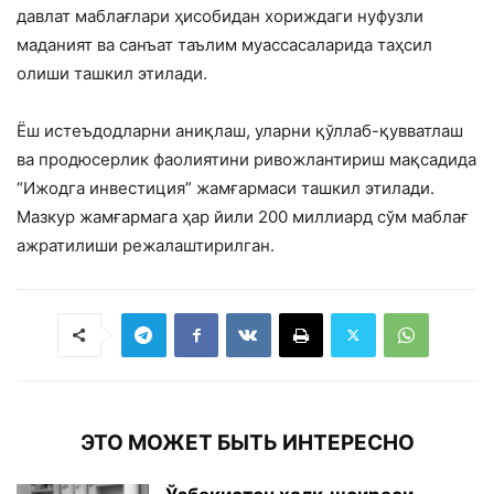
давлат маблағлари ҳисобидан хориждаги нуфузли
маданият ва санъат таълим муассасаларида таҳсил
олиши ташкил этилади.
Ёш истеъдодларни аниқлаш, уларни қўллаб-қувватлаш
ва продюсерлик фаолиятини ривожлантириш мақсадида
“Ижодга инвестиция” жамғармаси ташкил этилади.
Мазкур жамғармага ҳар йили 200 миллиард сўм маблағ
ажратилиши режалаштирилган.
ЭТО МОЖЕТ БЫТЬ ИНТЕРЕСНО