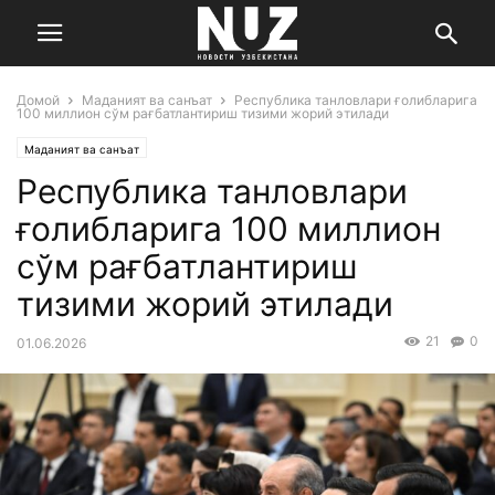
Домой
Маданият ва санъат
Республика танловлари ғолибларига
100 миллион сўм рағбатлантириш тизими жорий этилади
Маданият ва санъат
Республика танловлари
ғолибларига 100 миллион
сўм рағбатлантириш
тизими жорий этилади
21
0
01.06.2026