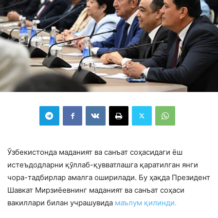
Ўзбекистонда маданият ва санъат соҳасидаги ёш
истеъдодларни қўллаб-қувватлашга қаратилган янги
чора-тадбирлар амалга оширилади. Бу ҳақда Президент
Шавкат Мирзиёевнинг маданият ва санъат соҳаси
вакиллари билан учрашувида
маълум қилинди.