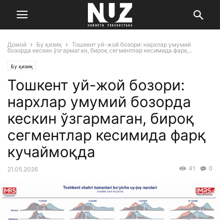
Домой
Бу қизиқ
Тошкент уй-жой бозори: нархлар умумий
бозорда кескин ўзгармаган, бироқ сегментлар кесимида фарқ...
Бу қизиқ
Тошкент уй-жой бозори:
нархлар умумий бозорда
кескин ўзгармаган, бироқ
сегментлар кесимида фарқ
кучаймоқда
41
0
21.05.2026