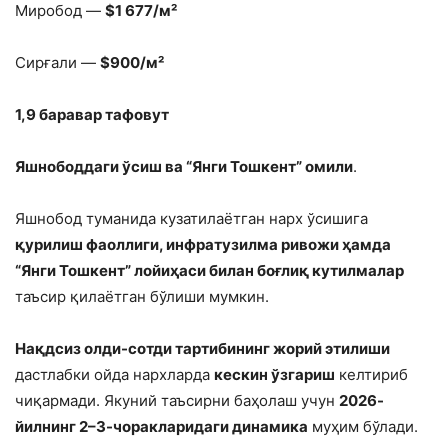
Миробод —
$1 677/м²
Сирғали —
$900/м²
1,9 баравар тафовут
Яшнободдаги ўсиш ва “Янги Тошкент” омили
.
Яшнобод туманида кузатилаётган нарх ўсишига
қурилиш фаоллиги, инфратузилма ривожи ҳамда
“Янги Тошкент” лойиҳаси билан боғлиқ кутилмалар
таъсир қилаётган бўлиши мумкин.
Нақдсиз олди-сотди тартибининг жорий этилиши
дастлабки ойда нархларда
кескин ўзгариш
келтириб
чиқармади. Якуний таъсирни баҳолаш учун
2026-
йилнинг 2–3-чоракларидаги динамика
муҳим бўлади.