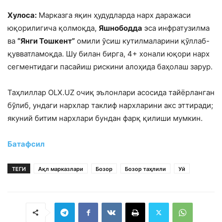
Хулоса:
Марказга яқин ҳудудларда нарх даражаси
юқорилигича қолмоқда,
Яшнободда
эса инфратузилма
ва
“Янги Тошкент”
омили ўсиш кутилмаларини қўллаб-
қувватламоқда. Шу билан бирга, 4+ хонали юқори нарх
сегментидаги пасайиш рискини алоҳида баҳолаш зарур.
Таҳлиллар ОLX.UZ очиқ эълонлари асосида тайёрланган
бўлиб, ундаги нархлар таклиф нархларини акс эттиради;
якуний битим нархлари бундан фарқ қилиши мумкин.
Батафсил
ТЕГИ
Ақл марказлари
Бозор
Бозор таҳлили
Уй