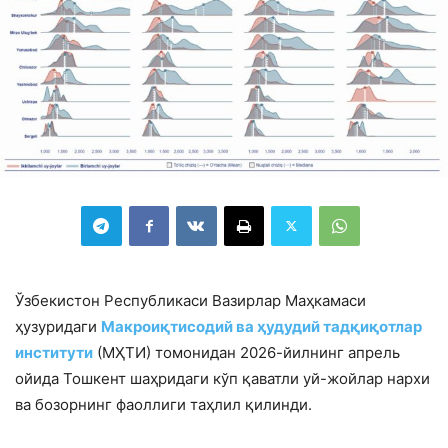
Ўзбекистон Республикаси Вазирлар Маҳкамаси
ҳузуридаги
Макроиқтисодий ва ҳудудий тадқиқотлар
институти
(МҲТИ) томонидан 2026-йилнинг апрель
ойида Тошкент шаҳридаги кўп қаватли уй-жойлар нархи
ва бозорнинг фаоллиги таҳлил қилинди.