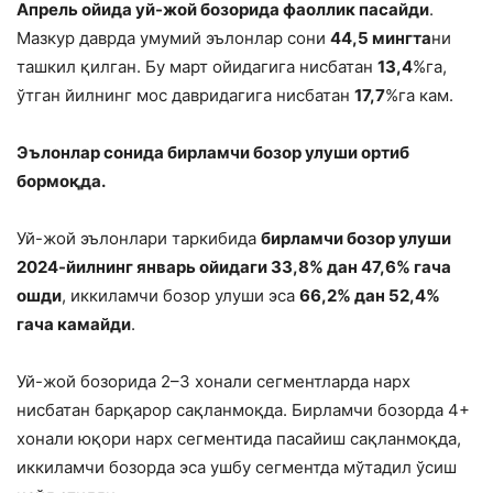
Апрель ойида уй-жой бозорида фаоллик пасайди
.
Мазкур даврда умумий эълонлар сони
44,5 мингта
ни
ташкил қилган. Бу март ойидагига нисбатан
13,4
%га,
ўтган йилнинг мос давридагига нисбатан
17,7
%га кам.
Эълонлар сонида бирламчи бозор улуши ортиб
бормоқда.
Уй-жой эълонлари таркибида
бирламчи бозор улуши
2024-йилнинг январь ойидаги 33,8% дан 47,6% гача
ошди
, иккиламчи бозор улуши эса
66,2% дан 52,4%
гача камайди
.
Уй-жой бозорида 2–3 хонали сегментларда нарх
нисбатан барқарор сақланмоқда. Бирламчи бозорда 4+
хонали юқори нарх сегментида пасайиш сақланмоқда,
иккиламчи бозорда эса ушбу сегментда мўтадил ўсиш