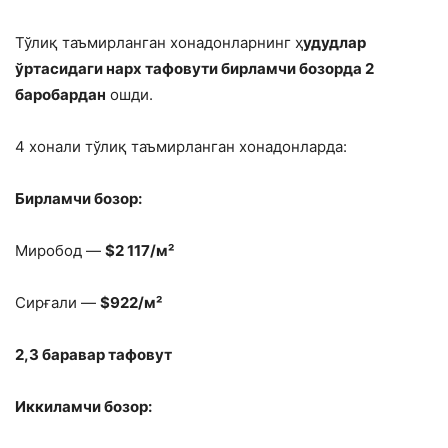
Тўлиқ таъмирланган хонадонларнинг ҳ
удудлар
ўртасидаги нарх тафовути бирламчи бозорда 2
баробардан
ошди.
4 хонали тўлиқ таъмирланган хонадонларда:
Бирламчи бозор:
Миробод —
$2 117/м²
Сирғали —
$922/м²
2,3 баравар тафовут
Иккиламчи бозор: