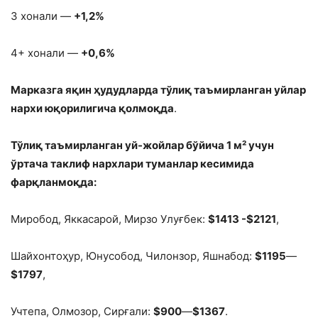
3 хонали —
+1,2%
4+ хонали —
+0,6%
Марказга яқин ҳудудларда тўлиқ таъмирланган уйлар
нархи юқорилигича қолмоқда
.
Тўлиқ таъмирланган уй-жойлар бўйича 1 м² учун
ўртача таклиф нархлари туманлар кесимида
фарқланмоқда:
Миробод, Яккасарой, Мирзо Улуғбек:
$1413 -$2121
,
Шайхонтоҳур, Юнусобод, Чилонзор, Яшнабод:
$1195
—
$1797
,
Учтепа, Олмозор, Сирғали:
$900
—
$1367
.