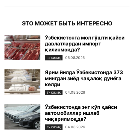
ЭТО МОЖЕТ БЫТЬ ИНТЕРЕСНО
Ўзбекистонга мол гўшти қайси
давлатлардан импорт
қилинмоқда?
06.08.2026
БУ ҚИЗИҚ
Ярим йилда Ўзбекистонда 373
мингдан зиёд чақалоқ дунёга
келди
04.08.2026
БУ ҚИЗИҚ
Ўзбекистонда энг кўп қайси
автомобиллар ишлаб
чиқарилмоқда?
04.08.2026
БУ ҚИЗИҚ