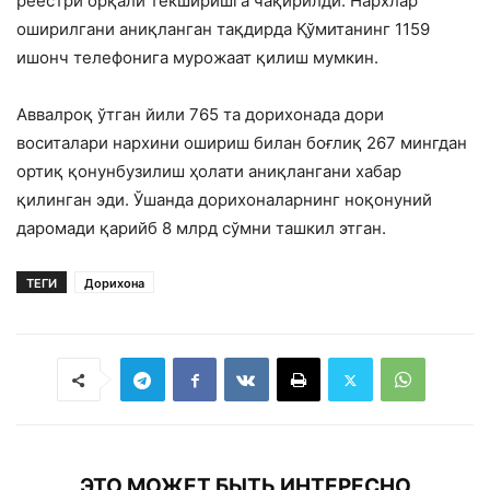
реестри орқали текширишга чақирилди. Нархлар
оширилгани аниқланган тақдирда Қўмитанинг 1159
ишонч телефонига мурожаат қилиш мумкин.
Аввалроқ ўтган йили 765 та дорихонада дори
воситалари нархини ошириш билан боғлиқ 267 мингдан
ортиқ қонунбузилиш ҳолати аниқлангани хабар
қилинган эди. Ўшанда дорихоналарнинг ноқонуний
даромади қарийб 8 млрд сўмни ташкил этган.
ТЕГИ
Дорихона
ЭТО МОЖЕТ БЫТЬ ИНТЕРЕСНО