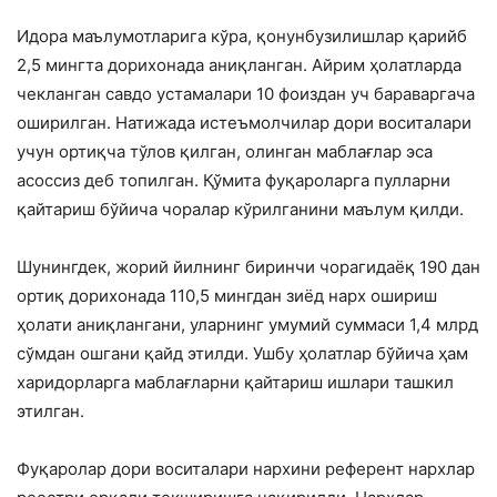
Идора маълумотларига кўра, қонунбузилишлар қарийб
2,5 мингта дорихонада аниқланган. Айрим ҳолатларда
чекланган савдо устамалари 10 фоиздан уч бараваргача
оширилган. Натижада истеъмолчилар дори воситалари
учун ортиқча тўлов қилган, олинган маблағлар эса
асоссиз деб топилган. Қўмита фуқароларга пулларни
қайтариш бўйича чоралар кўрилганини маълум қилди.
Шунингдек, жорий йилнинг биринчи чорагидаёқ 190 дан
ортиқ дорихонада 110,5 мингдан зиёд нарх ошириш
ҳолати аниқлангани, уларнинг умумий суммаси 1,4 млрд
сўмдан ошгани қайд этилди. Ушбу ҳолатлар бўйича ҳам
харидорларга маблағларни қайтариш ишлари ташкил
этилган.
Фуқаролар дори воситалари нархини референт нархлар