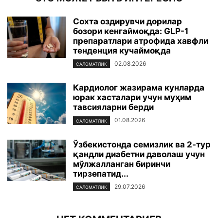
Сохта оздирувчи дорилар
бозори кенгаймоқда: GLP-1
препаратлари атрофида хавфли
тенденция кучаймоқда
02.08.2026
САЛОМАТЛИК
Кардиолог жазирама кунларда
юрак хасталари учун муҳим
тавсияларни берди
01.08.2026
САЛОМАТЛИК
Ўзбекистонда семизлик ва 2-тур
қандли диабетни даволаш учун
мўлжалланган биринчи
тирзепатид...
29.07.2026
САЛОМАТЛИК