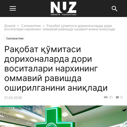
Домой
Саломатлик
Рақобат қўмитаси дорихоналарда дори
воситалари нархининг оммавий равишда оширилганини аниқлади
Саломатлик
Рақобат қўмитаси
дорихоналарда дори
воситалари нархининг
оммавий равишда
оширилганини аниқлади
21
0
21.05.2026