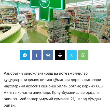
Рақобатни ривожлантириш ва истеъмолчилар
ҳуқуқларини ҳимоя қилиш қўмитаси дори воситалари
нархларини асоссиз ошириш билан боғлиқ қарийб 686
мингта ҳолатни аниқлади. Қонунбузилишлар орқали
олинган маблағлар умумий суммаси 21,1 млрд сўмдан
ошган.