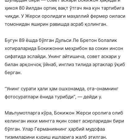
ҳикоя 80 йилдан ортиқ вақт ўтгач яна кун тартибига
чиқди. У Жерси оролидаги маҳаллий фермер оиласи
томонидан яширин равишда асраб қолинган.
Бугун 89 ёшда бўлган Дульси Ле Бретон болалик
хотираларида Бокижонни меҳрибон ва сокин инсон
сифатида эслайди. Унинг айтишича, совет аскари у
билан арқончоқ ўйнаб, инглиз тилида эртаклар ўқиб
берган.
“Унинг сурати ҳали ҳам ошхонамда, ота-онамнинг
фотосуратлари ёнида турибди”, — дейди у.
Маълумотларга кўра, Бокижон Жерси оролига олиб
келинган икки мингга яқин совет асирларидан бири
бўлган. Улар Германиянинг ҳарбий мудофаа
тизимларини қуриш ишларига жалб этилган.