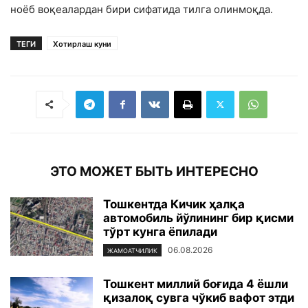
ноёб воқеалардан бири сифатида тилга олинмоқда.
ТЕГИ
Хотирлаш куни
ЭТО МОЖЕТ БЫТЬ ИНТЕРЕСНО
Тошкентда Кичик ҳалқа
автомобиль йўлининг бир қисми
тўрт кунга ёпилади
06.08.2026
ЖАМОАТЧИЛИК
Тошкент миллий боғида 4 ёшли
қизалоқ сувга чўкиб вафот этди