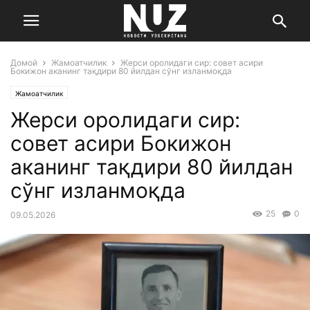
Домой
Жамоатчилик
Жерси оролидаги сир: совет асири
Бокижон аканинг тақдири 80 йилдан сўнг изланмоқда
Жамоатчилик
Жерси оролидаги сир:
совет асири Бокижон
аканинг тақдири 80 йилдан
сўнг изланмоқда
25
0
09.05.2026