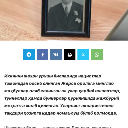
Иккинчи жаҳон уруши йилларида нацистлар
томонидан босиб олинган Жерси оролига минглаб
маҳбуслар олиб келинган ва улар ҳарбий иншоотлар,
туннеллар ҳамда бункерлар қурилишида мажбурий
меҳнатга жалб қилинган. Уларнинг аксариятининг
тақдири ҳозирга қадар номаълум бўлиб қолмоқда.
Шулардан бири — совет аскари Бокижон ҳақидаги