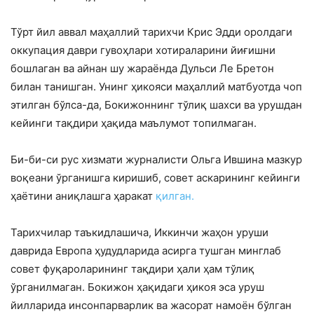
Тўрт йил аввал маҳаллий тарихчи Крис Эдди оролдаги
оккупация даври гувоҳлари хотираларини йиғишни
бошлаган ва айнан шу жараёнда Дульси Ле Бретон
билан танишган. Унинг ҳикояси маҳаллий матбуотда чоп
этилган бўлса-да, Бокижоннинг тўлиқ шахси ва урушдан
кейинги тақдири ҳақида маълумот топилмаган.
Би-би-си рус хизмати журналисти Ольга Ившина мазкур
воқеани ўрганишга киришиб, совет аскарининг кейинги
ҳаётини аниқлашга ҳаракат
қилган.
Тарихчилар таъкидлашича, Иккинчи жаҳон уруши
даврида Европа ҳудудларида асирга тушган минглаб
совет фуқароларининг тақдири ҳали ҳам тўлиқ
ўрганилмаган. Бокижон ҳақидаги ҳикоя эса уруш
йилларида инсонпарварлик ва жасорат намоён бўлган