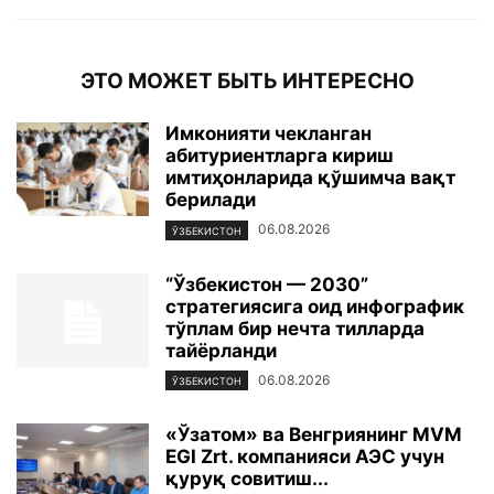
ЭТО МОЖЕТ БЫТЬ ИНТЕРЕСНО
Имконияти чекланган
абитуриентларга кириш
имтиҳонларида қўшимча вақт
берилади
06.08.2026
ЎЗБЕКИСТОН
“Ўзбекистон — 2030”
стратегиясига оид инфографик
тўплам бир нечта тилларда
тайёрланди
06.08.2026
ЎЗБЕКИСТОН
«Ўзатом» ва Венгриянинг MVM
EGI Zrt. компанияси АЭС учун
қуруқ совитиш...