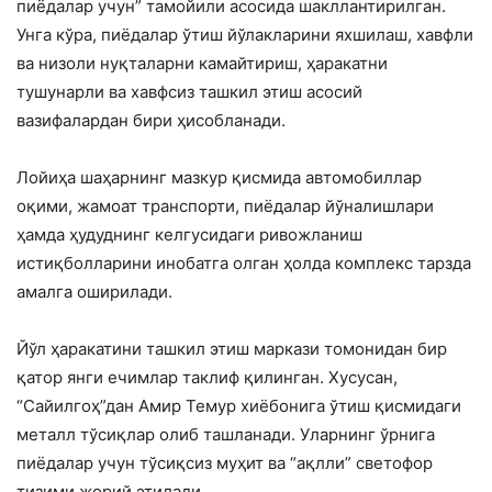
пиёдалар учун” тамойили асосида шакллантирилган.
Унга кўра, пиёдалар ўтиш йўлакларини яхшилаш, хавфли
ва низоли нуқталарни камайтириш, ҳаракатни
тушунарли ва хавфсиз ташкил этиш асосий
вазифалардан бири ҳисобланади.
Лойиҳа шаҳарнинг мазкур қисмида автомобиллар
оқими, жамоат транспорти, пиёдалар йўналишлари
ҳамда ҳудуднинг келгусидаги ривожланиш
истиқболларини инобатга олган ҳолда комплекс тарзда
амалга оширилади.
Йўл ҳаракатини ташкил этиш маркази томонидан бир
қатор янги ечимлар таклиф қилинган. Хусусан,
“Сайилгоҳ”дан Амир Темур хиёбонига ўтиш қисмидаги
металл тўсиқлар олиб ташланади. Уларнинг ўрнига
пиёдалар учун тўсиқсиз муҳит ва “ақлли” светофор
тизими жорий этилади.