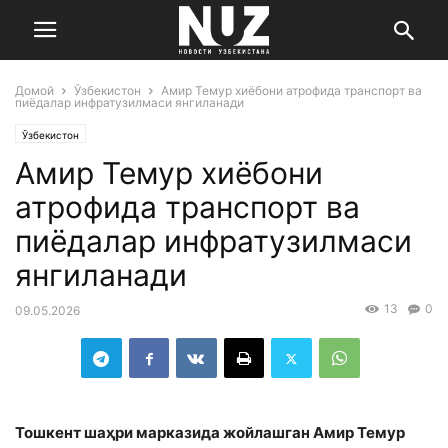
Домой
Ўзбекистон
Амир Темур хиёбони атрофида транспорт ва
пиёдалар инфратузилмаси янгиланади
Ўзбекистон
Амир Темур хиёбони
атрофида транспорт ва
пиёдалар инфратузилмаси
янгиланади
13
0
09.05.2026
Тошкент шаҳри марказида жойлашган Амир Темур