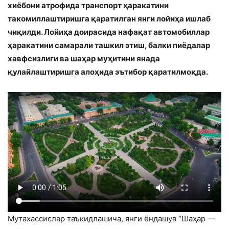
хиёбони атрофида транспорт ҳаракатини
такомиллаштиришга қаратилган янги лойиҳа ишлаб
чиқилди. Лойиҳа доирасида нафақат автомобиллар
ҳаракатини самарали ташкил этиш, балки пиёдалар
хавфсизлиги ва шаҳар муҳитини янада
қулайлаштиришга алоҳида эътибор қаратилмоқда.
Мутахассислар таъкидлашича, янги ёндашув “Шаҳар —