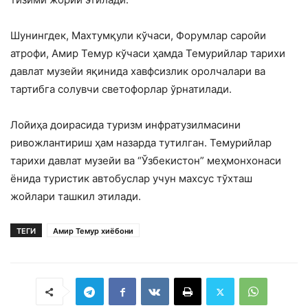
Шунингдек, Махтумқули кўчаси, Форумлар саройи
атрофи, Амир Темур кўчаси ҳамда Темурийлар тарихи
давлат музейи яқинида хавфсизлик оролчалари ва
тартибга солувчи светофорлар ўрнатилади.
Лойиҳа доирасида туризм инфратузилмасини
ривожлантириш ҳам назарда тутилган. Темурийлар
тарихи давлат музейи ва “Ўзбекистон” меҳмонхонаси
ёнида туристик автобуслар учун махсус тўхташ
жойлари ташкил этилади.
ТЕГИ
Амир Темур хиёбони