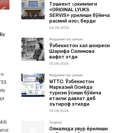
Тошкент ҳокимлиги
«ORIGINAL LYUKS
SERVIS» қурилиши бўйича
расмий изоҳ берди
06.08.2026
liy
Маданият ва санъат
Ўзбекистон халқ шоиреси
Шарифа Салимова
вафот этди
05.08.2026
ro
Маданият ва санъат
WTTC: Ўзбекистон
ITES
Марказий Осиёда
siy
туризм ўсиши бўйича
ga
етакчи давлат деб
эътироф этилди
05.08.2026
hli
Ҳодиса
Олмалиқда қувур ёрилиши
iatni