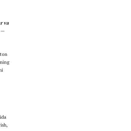
r va
,
—
ston
ining
ni
,
ida
ish,