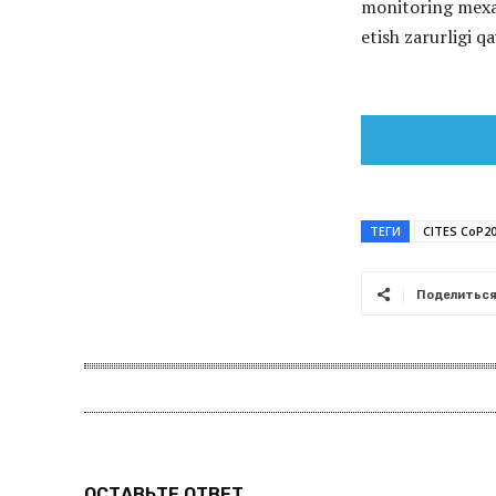
monitoring mexan
etish zarurligi qa
ТЕГИ
CITES CoP2
Поделитьс
ОСТАВЬТЕ ОТВЕТ