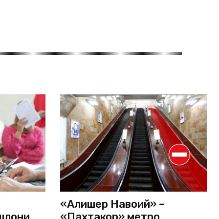
«Алишер Навоий» –
шлоқни
«Пахтакор» метро