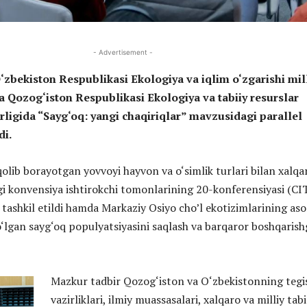
- Advertisement -
bekiston Respublikasi Ekologiya va iqlim o‘zgarishi mil
 Qozog‘iston Respublikasi Ekologiya va tabiiy resurslar
rligida “Sayg‘oq: yangi chaqiriqlar” mavzusidagi parallel
di.
qolib borayotgan yovvoyi hayvon va o‘simlik turlari bilan xalqa
agi konvensiya ishtirokchi tomonlarining 20-konferensiyasi (C
tashkil etildi hamda Markaziy Osiyo cho’l ekotizimlarining aso
bo‘lgan sayg‘oq populyatsiyasini saqlash va barqaror boshqarish
Mazkur tadbir Qozog‘iston va O‘zbekistonning tegis
vazirliklari, ilmiy muassasalari, xalqaro va milliy tab