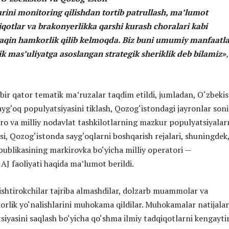
arini monitoring qilishdan tortib patrullash, ma’lumot
iqotlar va brakonyerlikka qarshi kurash choralari kabi
yaqin hamkorlik qilib kelmoqda. Biz buni umumiy manfaatla
 mas’uliyatga asoslangan strategik sheriklik deb bilamiz»
 bir qator tematik ma’ruzalar taqdim etildi, jumladan, O‘zbeki
ayg‘oq populyatsiyasini tiklash, Qozog‘istondagi jayronlar son
aro va milliy nodavlat tashkilotlarning mazkur populyatsiyalar
si, Qozog‘istonda sayg‘oqlarni boshqarish rejalari, shuningdek
ublikasining markirovka bo‘yicha milliy operatori —
J faoliyati haqida ma’lumot berildi.
ishtirokchilar tajriba almashdilar, dolzarb muammolar va
orlik yo‘nalishlarini muhokama qildilar. Muhokamalar natijalar
siyasini saqlash bo‘yicha qo‘shma ilmiy tadqiqotlarni kengaytir