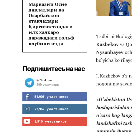
Марказий Осиё
давлатлари ва
Озарбайжон
етакчилари
Қирғизистондаги
илк халқаро
Tadbirni Ekologiy
даражадаги гольф
клубини очди
Kazbekov
va Qo
Nysanbayev
och
bo‘yicha ko‘rila
Подпишитесь на нас
J. Kazbekov o‘z 
noqonuniy savdo o
51,905
участников
«O‘zbekiston Us
boshqarishdan m
МНЕ НРАВИТСЯ
22,962
участников
o‘zaro bog‘langa
ЧИТАТЬ
8,910
участников
landshaftni tas
umumiy. Bugun 