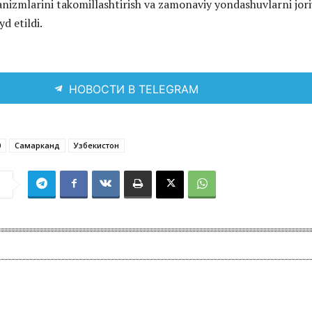
izmlarini takomillashtirish va zamonaviy yondashuvlarni jori
yd etildi.
НОВОСТИ В TELEGRAM
0
Самарканд
Узбекистон
я