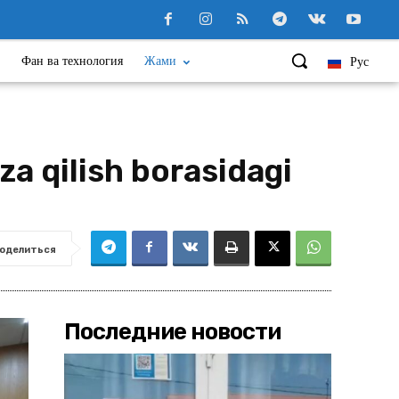
Фан ва технология
Жами
Рус
a qilish borasidagi
оделиться
Последние новости