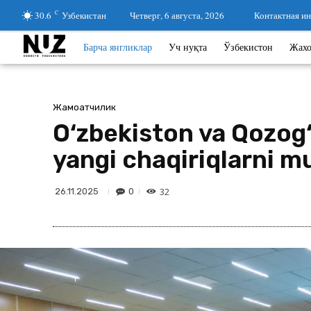
30.6
C
Узбекистан
Четверг, 6 августа, 2026
Контактная и
Барча янгликлар
Уч нуқта
Ўзбекистон
Жах
Жамоатчилик
O‘zbekiston va Qozog‘
yangi chaqiriqlarni m
32
0
26.11.2025