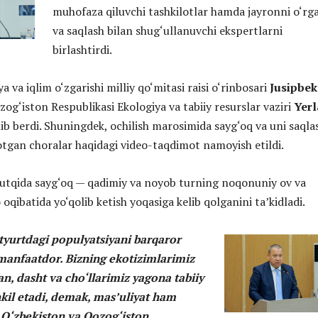
muhofaza qiluvchi tashkilotlar hamda jayronni o‘rg
va saqlash bilan shug‘ullanuvchi ekspertlarni
birlashtirdi.
a va iqlim o‘zgarishi milliy qo‘mitasi raisi o‘rinbosari
Jusipbek
zog‘iston Respublikasi Ekologiya va tabiiy resurslar vaziri
Yerl
ib berdi. Shuningdek, ochilish marosimida sayg‘oq va uni saqla
yotgan choralar haqidagi video-taqdimot namoyish etildi.
nutqida sayg‘oq — qadimiy va noyob turning noqonuniy ov va
qibatida yo‘qolib ketish yoqasiga kelib qolganini ta’kidladi.
tyurtdagi populyatsiyani barqaror
anfaatdor. Bizning ekotizimlarimiz
n, dasht va cho‘llarimiz yagona tabiiy
hkil etadi, demak, mas’uliyat ham
O‘zbekiston va Qozog‘iston