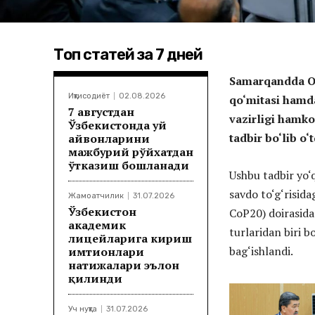
Топ статей за 7 дней
Samarqandda O‘z
Иқтисодиёт
02.08.2026
qo‘mitasi hamda
7 августдан
vazirligi hamko
Ўзбекистонда уй
tadbir bo‘lib o‘t
ҳайвонларини
мажбурий рўйхатдан
ўтказиш бошланади
Ushbu tadbir yo‘
savdo to‘g‘risid
Жамоатчилик
31.07.2026
Ўзбекистон
CoP20) doirasida 
академик
turlaridan biri 
лицейларига кириш
bag‘ishlandi.
имтиҳонлари
натижалари эълон
қилинди
Уч нуқта
31.07.2026