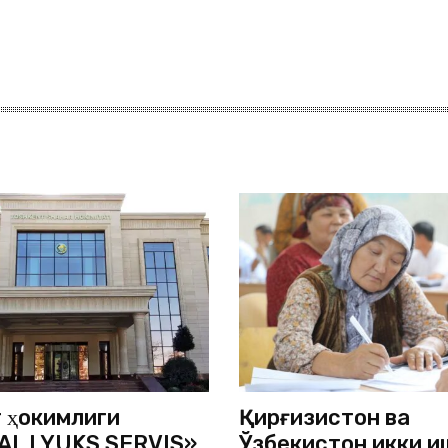
 ҳокимлиги
Қирғизистон ва
AL LYUKS SERVIS»
Ўзбекистон икки қи