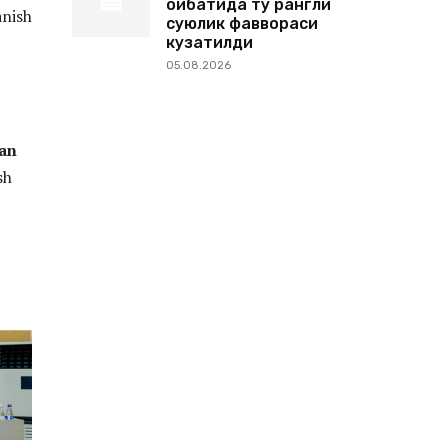
оқибатида тўқ рангли
anish
суюқлик фаввораси
кузатилди
05.08.2026
an
sh