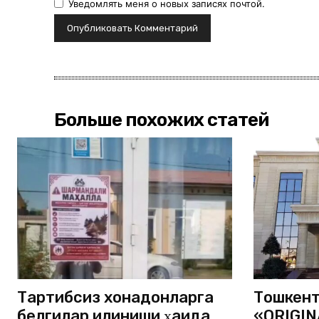
Уведомлять меня о новых записях почтой.
Больше похожих статей
Тартибсиз хонадонларга
Тошкент
белгилар илиниши ҳақида
«ORIGIN