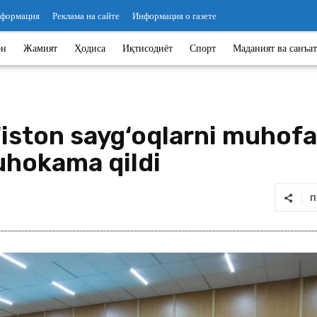
нформация
Реклама на сайте
Информация о газете
он
Жамият
Ҳодиса
Иқтисодиёт
Спорт
Маданият ва санъат
iston sayg‘oqlarni muhofaz
uhokama qildi
П