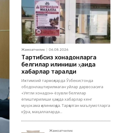
Жамоатчилик
06.08.2026
Тартибсиз хонадонларга
белгилар илиниши ҳақида
хабарлар тарқалди
Ижтимоий тармоқларда Ўзбекистонда
ободонлаштирилмаган уйлар дарвозасига
«Уятли хонадон» ёзувли белгилар
ёпиштирилиши ҳақида хабарлар кенг
муҳокама қилинмоқда. Тарқалган маълумотларга
кўра, маҳаллаларда...
Жамоатчилик