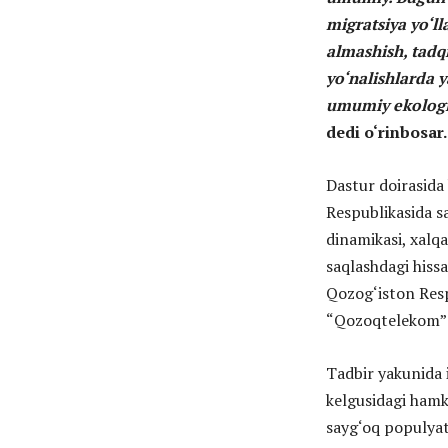
ПОДПИСАТЬСЯ
migratsiya yo‘ll
almashish, tadq
yo‘nalishlarda 
umumiy ekologik
dedi o‘rinbosar.
Dastur doirasida
Respublikasida s
dinamikasi, xalq
saqlashdagi hissa
Qozog‘iston Resp
“Qozoqtelekom” A
Tadbir yakunida 
kelgusidagi hamk
sayg‘oq populyat