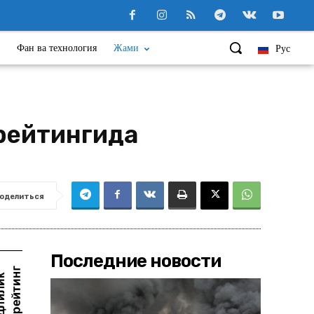
Фан ва технология
Жами
Рус
 рейтингида
оделиться
Последние новости