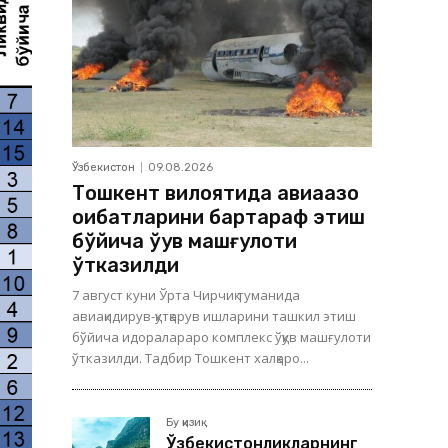
Ўзбекистон
09.08.2026
Тошкент вилоятида авиақазо
оқибатларини бартараф этиш
бўйича ўқув машғулоти
ўтказилди
7 август куни Ўрта Чирчиқ туманида
авиақидирув-қутқарув ишларини ташкил этиш
бўйича идоралараро комплекс ўқув машғулоти
ўтказилди. Тадбир Тошкент халқаро...
Бу қизиқ
Ўзбекистонликларнинг