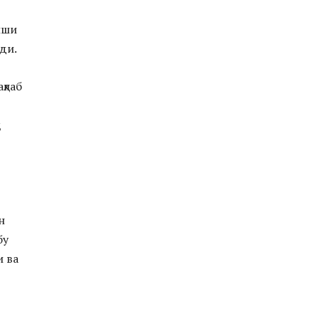
иши
ди.
қлаб
н
бу
и ва