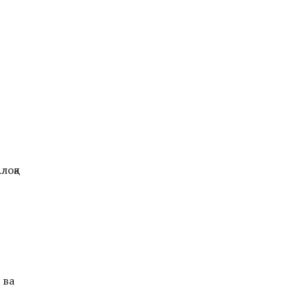
лоқа
ва