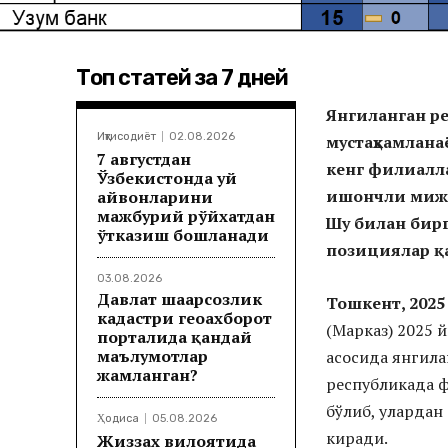
Топ статей за 7 дней
Янгиланган ре
Иқтисодиёт
02.08.2026
мустаҳкамлана
7 августдан
кенг филиалл
Ўзбекистонда уй
ишончли мижоз
ҳайвонларини
мажбурий рўйхатдан
Шу билан бирг
ўтказиш бошланади
позициялар қ
03.08.2026
Давлат шаҳарсозлик
Тошкент, 2025
кадастри геоахборот
(Марказ) 2025 
порталида қандай
маълумотлар
асосида янгила
жамланган?
республикада ф
бўлиб, улардан 
Ҳодиса
05.08.2026
киради.
Жиззах вилоятида