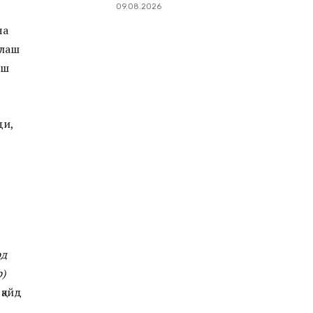
09.08.2026
ча
глаш
аш
ди,
рд
р)
қайд