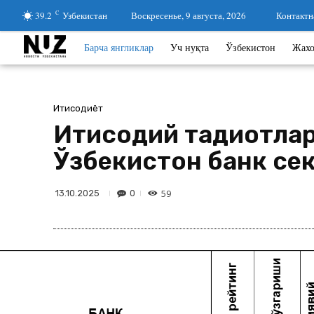
39.2
C
Узбекистан
Воскресенье, 9 августа, 2026
Контактн
Барча янгликлар
Уч нуқта
Ўзбекистон
Жах
Иқтисодиёт
Иқтисодий тадқиқотл
Ўзбекистон банк се
59
0
13.10.2025