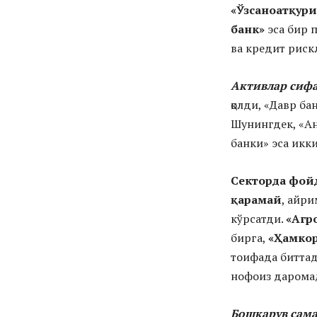
«Ўз
саноатқур
банк»
эса бир 
ва кредит рис
Активлар сиф
қолди, «Давр ба
Шунингдек, «Ано
банки» эса икки
Секторда фой
қарамай
, айр
кўрсатди.
«Агр
бирга,
«Ҳамкор
тоифада биттад
нофоиз даромад
Бошқарув сам