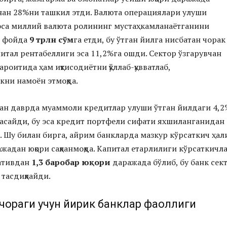
инан 28%ни ташкил этди. Валюта операциялари улуши
 эса миллий валюта ролининг мустаҳкамланаётганини
ф фойда
9 трлн сўм
га етди, бу ўтган йилга нисбатан чорак
питал рентабеллиги эса 11,2%га ошди. Сектор ўзгарувчан
роитида ҳам иқтисодиётни қўллаб-қувватлаб,
ни намоён этмоқда.
ган даврда муаммоли кредитлар улуши ўтган йилдаги 4,2
асайди, бу эса кредит портфели сифати яхшиланганидан
. Шу билан бирга, айрим банкларда мазкур кўрсаткич ҳал
ажадан юқори сақланмоқда. Капитал етарлилиги кўрсаткичл
ативдан
1,3 баробар юқори
даражада бўлиб, бу банк сек
 тасдиқлайди.
I чораги учун йирик банклар фаоллиги