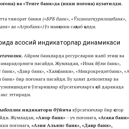
оғона) ва «Тенге банк»да (икки поғона) кузатилди.
тта тижорат банки
(
«БРБ банк», «Ўз
саноатқурилиш
банк»,
нк» ва «Агробанк»
)
ўз мавқеини сақлаб қолди.
рида асосий индикаторлар динамикаси
итачилик
.
Айрим банкларда ресурсларни жалб этиш ва
амарадорлиги пасайди. Жумладан, «Ипак йўли банк»,
банк», «Давр банк», «Халқ банки», «Микрокредитбанк», «А
 банк» бир поғонага пасайди. Бу ҳолат депозитлар ва
узилишидаги ўзгаришлар кўрсаткичларга қай даражада
 акс эттиради.
абоплик
индикатори бўйича
кўрсаткичлар бир қатор
айди. Жумладан,
«Анор банк»
– уч поғонага,
«Асака банк»
кки поғонага,
«
Азия
Альянс банк»
,
«Давр банк»
,