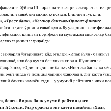
фаоллиги бўйича III чорак натижалари сектор етакчилари
ияларини сақлаб қолганини кўрсатди. Биринчи тўртлик
»
,
«Траст банк»
,
«Ҳамкор банк»
ва
«Ориент финанс
ейтингдаги ўрнини сақлаб қолди. Бу уларнинг кенг филиа
сификация қилинган портфели ва мустаҳкам мижозлар ба
фзалликларини тасдиқлайди.
 сезиларли ўзгаришлар қайд этилди. «Ипак йўли» банки ўз
хшилаб, илк бор кучли бешликка кирди. Шунингдек,
Даврбанк», «Ориент финанс банк», «Ипотека банк» ва «Ас
ий рейтингда ўз позицияларини яхшилади. Энг катта ўс
ллий банки» намоён этди — у умумий рейтингда икки по
га, бешта йирик банк умумий рейтингдаги
 йўқотди. Улар орасида энг катта пасайиш «Халқ