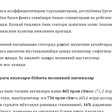
аги коэффициентларни гуруҳлаштириш, республика ўрта
ки Базел қўмита талаблари билан солиштириш ва рейтин
нади. Бундай ёндашув банк сектори ҳолатини холис баҳол
микасини кузатиш имконини яратади.
имий янгиланиши секторда рақобат муҳитини кучайтира
мга ишончни мустаҳкамлайди ҳамда хизматлар сифатини
т қилади. Бу амалиёт халқаро молиявий институтлар
м мос келади.
чораги якунлари бўйича молиявий натижалар
да банк тизими активлари жами
863 трлн сўм
ни
(71,2 мл
этди, мажбуриятлар эса
734 трлн сўм
га
(60,6 млрд долла
аш суръати мўътадил равишда секинлашиб,
14%
даражани 
 бирга, жамғарма ва омонатлар ўсиши юқори даражада