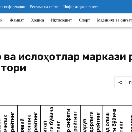
ая информация
Реклама на сайте
Информация о газете
он
Жамият
Ҳодиса
Иқтисодиёт
Спорт
Маданият ва санъат
ар ва ислоҳотлар маркази
ктори
П