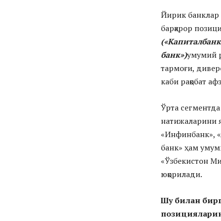
Йирик банклар 
барқарор позиц
(
«Капиталбанк
банк»)
умумий р
тармоғи, дивер
каби рақобат а
Ўрта сегментда
натижаларини я
«Инфинбанк», «
банк» ҳам умум
«Ўзбекистон Ми
юқорилади.
Шу билан бир
позицияларини