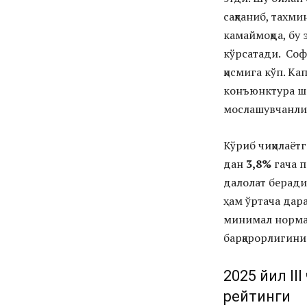
сақланиб, тахм
камаймоқда, бу
кўрсатади. Со
қисмига кўп. Ка
конъюнктура ша
мослашувчанлик
Кўриб чиқилаёт
дан
3,8%
гача п
далолат беради
ҳам ўртача дар
минимал норм
барқарорлигини
2025 йил II
рейтинги