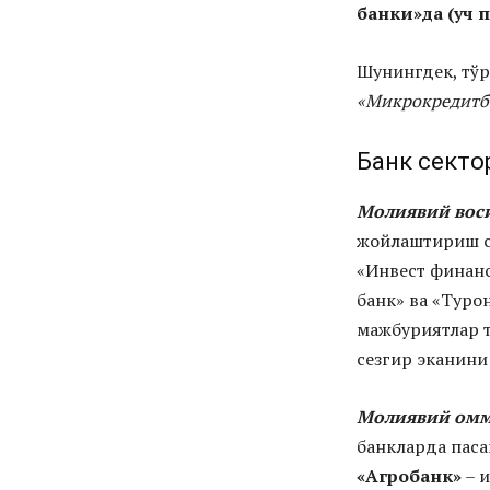
банки»да (уч п
Шунингдек, тўр
«Микрокредитба
Банк секто
Молиявий
вос
жойлаштириш с
«Инвест финанс 
банк» ва «Турон
мажбуриятлар т
сезгир эканини
Молиявий
омм
банкларда пас
«Агробанк»
– и