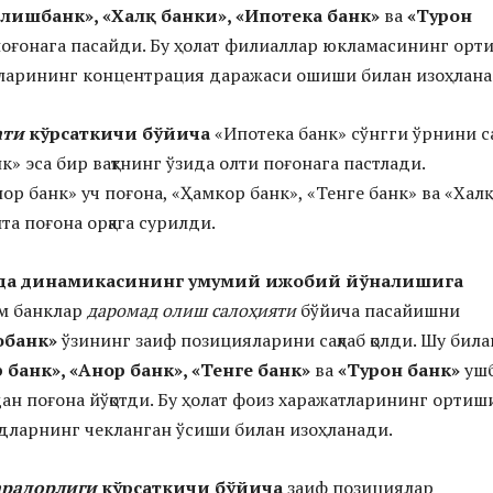
илиш
банк»
,
«Халқ банки»
,
«Ипотека банк»
ва
«Турон
поғонага пасайди. Бу ҳолат филиаллар юкламасининг орт
кларининг концентрация даражаси ошиши билан изоҳлана
ати
кўрсаткичи бўйича
«Ипотека банк» сўнгги ўрнини са
нк» эса бир вақтнинг ўзида олти поғонага пастлади.
р банк» уч поғона, «Ҳамкор банк», «Тенге банк» ва «Халқ
та поғона орқага сурилди.
да динамикасининг умумий ижобий йўналишига
им банклар
даромад
олиш салоҳияти
бўйича пасайишни
обанк»
ўзининг заиф позицияларини сақлаб қолди. Шу била
 банк»
,
«Анор банк»
,
«Тенге банк»
ва
«Турон банк»
уш
ан поғона йўқотди. Бу ҳолат фоиз харажатларининг ортиш
ларнинг чекланган ўсиши билан изоҳланади.
арадорлиги
кўрсаткичи бўйича
заиф позициялар