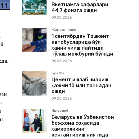
Вьетнамга сафарлари
44,7 фоизга ошди
09.08.2026
Жамоатчилик
л
1 сентябрдан Тошкент
автобусларида йўл
аб
ҳақини чиқиш пайтида
тўлаш мажбурий бўлади
да.
09.08.2026
Бу қизиқ
Цемент ишлаб чиқариш
ҳажми 10 млн тоннадан
ошди
ази
09.08.2026
и»
т
Иқтисодиёт
Беларусь ва Ўзбекистон
ан
божхона соҳасида
ҳамкорликни
кенгайтириш ниятида