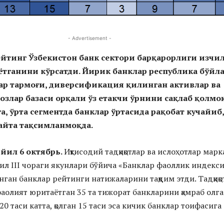
- Advertisement -
йтинг Ўзбекистон банк сектори барқарорлиги изчи
ётганини кўрсатди. Йирик банклар республика бўйл
ар тармоғи, диверсификация қилинган активлар ва
лар базаси орқали ўз етакчи ўрнини сақлаб қолмоқ
а, ўрта сегментда банклар ўртасида рақобат кучайиб,
айта тақсимланмоқда.
 йил 6 октябрь.
Иқтисодий тадқиқотлар ва ислоҳотлар марк
йил III чораги якунлари бўйича «Банклар фаоллик индекс
нган банклар рейтинги натижаларини тақдим этди. Тадқиқо
аолият юритаётган 35 та тижорат банкларини қамраб олг
20 таси катта, қолган 15 таси эса кичик банклар тоифасига