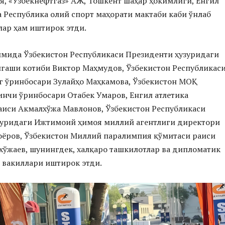
, «Ўзбекнефтгаз» АЖ, Тошкент шаҳар ҳокимлиги, Енгил
а Республика олий спорт маҳорати мактаби каби ўнлаб
ар ҳам иштирок этди.
мида Ўзбекистон Республикаси Президенти ҳузуридаги
гаши котиби Виктор Маҳмудов, Ўзбекистон Республикас
г ўринбосари Зулайҳо Маҳкамова, Ўзбекистон МОҚ
нчи ўринбосари Отабек Умаров, Енгил атлетика
иси Акмалхўжа Мавлонов, Ўзбекистон Республикаси
зуридаги Ижтимоий ҳимоя миллий агентлиги директори
оёров, Ўзбекистон Миллий паралимпия қўмитаси раиси
ўжаев, шунингдек, халқаро ташкилотлар ва дипломатик
 вакиллари иштирок этди.