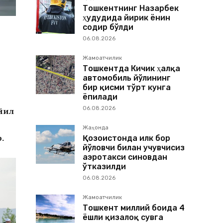
Тошкентнинг Назарбек
ҳудудида йирик ёнғин
содир бўлди
06.08.2026
Жамоатчилик
Тошкентда Кичик ҳалқа
автомобиль йўлининг
бир қисми тўрт кунга
ёпилади
06.08.2026
йил
Жаҳонда
.
Қозоғистонда илк бор
йўловчи билан учувчисиз
аэротакси синовдан
ўтказилди
06.08.2026
Жамоатчилик
Тошкент миллий боғида 4
ёшли қизалоқ сувга