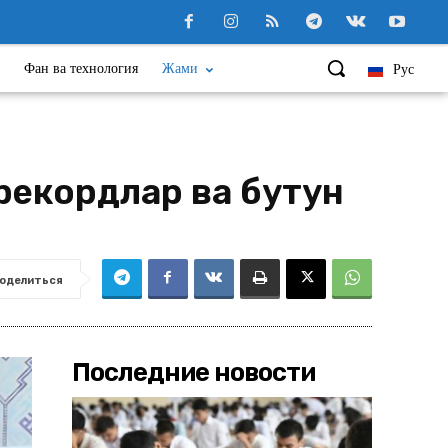
Фан ва технология
Жами
Рус
 рекордлар ва бутун
оделиться
Последние новости