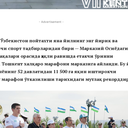
- Advertisement -
 Ўзбекистон пойтахти яна йилнинг энг йирик ва
вчи спорт тадбирларидан бири — Марказий Осиёдаги
ақалари орасида ҳақли равишда етакчи ўринни
 Тошкент халқаро марафони марказига айланди. Бу 
ёнинг 52 давлатидан 11 500 га яқин иштирокчи
у марафон ўтказилиши тарихидаги мутлақ рекорддир