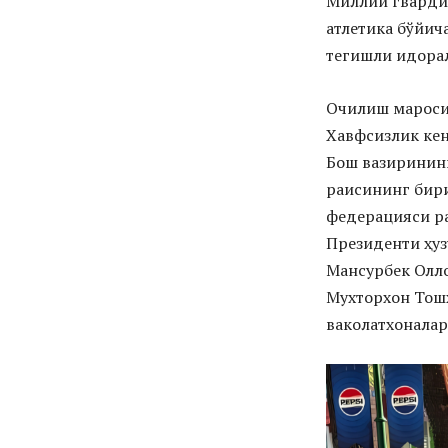
Миллий гвардия
атлетика бўйич
тегишли идорал
Очилиш мароси
Хавфсизлик кен
Бош вазиринин
раисининг бири
федерацияси ра
Президенти ҳу
Мансурбек Олл
Мухторхон Тошх
ваколатхоналар