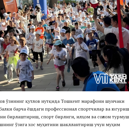
ов ўзининг қутлов нутқида Тошкент марафони шунчаки
 балки барча ёшдаги профессионал спортчилар ва югури
и бирлаштириш, спорт бирлиги, илҳом ва соғлом турмуш
шнинг ўзига хос муҳитини шакллантириш учун муҳим