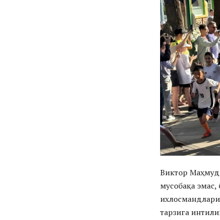
Виктор Маҳмуд
мусобақа эмас,
ихлосмандларин
тарзига интили