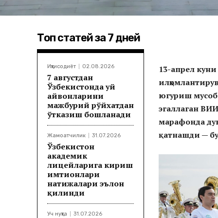
Топ статей за 7 дней
Иқтисодиёт
02.08.2026
13-апрел куни
7 августдан
илҳомлантиру
Ўзбекистонда уй
югуриш мусоб
ҳайвонларини
мажбурий рўйхатдан
эгаллаган ВИИ
ўтказиш бошланади
марафонда дун
қатнашди — б
Жамоатчилик
31.07.2026
Ўзбекистон
академик
лицейларига кириш
имтиҳонлари
натижалари эълон
қилинди
Уч нуқта
31.07.2026