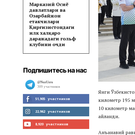
Марказий Осиё
давлатлари ва
Озарбайжон
етакчилари
Қирғизистондаги
илк халқаро
даражадаги гольф
клубини очди
Подпишитесь на нас
Янги Ўзбекисто
51,905
участников
километр 195 м
10 километр ма
МНЕ НРАВИТСЯ
22,962
участников
айланди.
ЧИТАТЬ
8,920
участников
Анъанавий рави