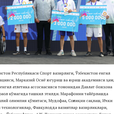
стон Республикаси Спорт вазирлиги, Ўзбекистон енгил
рацияси, Марказий Осиё югуриш ва юриш академияси ҳам
енгил атлетика ассосиасияси томонидан Давлат божхона
фаол кўмагида ташкил этилди. Марафонни тайёрлашда
лий олимпия қўмитаси, Мудофаа, Соғлиқни сақлаш, Ички
 технологиялар, Фавқулодда вазиятлар вазирликлари,