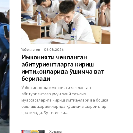
Ўзбекистон
06.08.2026
Имконияти чекланган
абитуриентларга кириш
имтиҳонларида қўшимча вақт
берилади
Ўзбекистонда имконияти чекланган
абитуриентлар учун олий таълим
муассасаларига кириш имтиҳонлари ва бошқа
баҳолаш жараёнларида қўшимча шароитлар
яратилади. Бу тегишли...
Ҳодиса