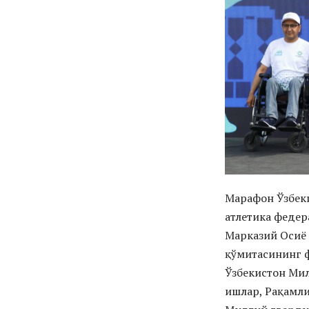
Марафон Ўзбеки
атлетика феде
Марказий Осиё 
қўмитасининг 
Ўзбекистон Мил
ишлар, Рақамли