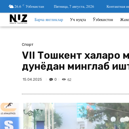
26.6
C
Узбекистан
Пятница, 7 августа, 2026
Контактная 
Барча янгликлар
Уч нуқта
Ўзбекистон
Жах
Спорт
VII Тошкент халқаро
дунёдан минглаб иш
62
0
15.04.2025