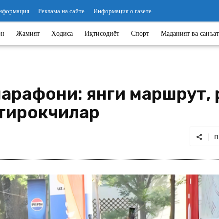
информация
Реклама на сайте
Информация о газете
он
Жамият
Ҳодиса
Иқтисодиёт
Спорт
Маданият ва санъат
 марафони: янги маршрут,
тирокчилар
П