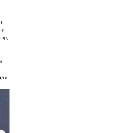
с
ар
ар
лар,
.
н
лди.