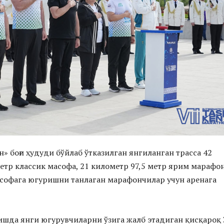
н» боғи ҳудуди бўйлаб ўтказилган янгиланган трасса 42
етр классик масофа, 21 километр 97,5 метр ярим марафон
софага югуришни танлаган марафончилар учун аренага
шда янги югурувчиларни ўзига жалб этадиган қисқароқ 