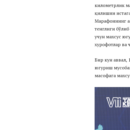
ПОДПИСАТЬСЯ
километрлик ма
қилишни истага
Марафоннинг а
тенглиги бўлиб
учун махсус юг
хурофотлар ва 
Бир кун аввал, 
югуриш мусоба
масофага махсу