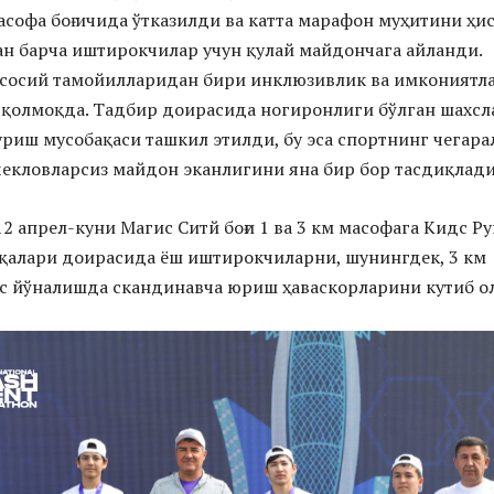
софа боғ ичида ўтказилди ва катта марафон муҳитини ҳи
н барча иштирокчилар учун қулай майдончага айланди.
сосий тамойилларидан бири инклюзивлик ва имкониятл
 қолмоқда. Тадбир доирасида ногиронлиги бўлган шахсл
уриш мусобақаси ташкил этилди, бу эса спортнинг чегара
чекловларсиз майдон эканлигини яна бир бор тасдиқлади
12 апрел-куни Магиc Cитй боғи 1 ва 3 км масофага Кидс Ру
қалари доирасида ёш иштирокчиларни, шунингдек, 3 км
с йўналишда скандинавча юриш ҳаваскорларини кутиб о