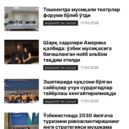
Тошкентда мусиқали театрлар
форуми бўлиб ўтди
17.05.2026
МАДАНИЯТ ВА САНЪАТ
Шарқ садолари Америка
қалбида: ўзбек мусиқасига
бағишланган ноёб альбом
тақдим этилди
17.05.2026
МАДАНИЯТ ВА САНЪАТ
Эшитишида нуқсони бўлган
сайёҳлар учун сурдогидлар
тайёрлаш кенгайтирилмоқда
17.05.2026
МАДАНИЯТ ВА САНЪАТ
Ўзбекистонда 2030 йилгача
туризмни ривожлантиришнинг
янги стратегияси муҳокама