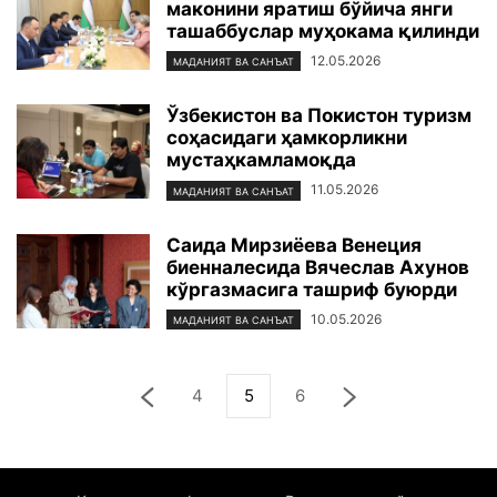
маконини яратиш бўйича янги
ташаббуслар муҳокама қилинди
12.05.2026
МАДАНИЯТ ВА САНЪАТ
Ўзбекистон ва Покистон туризм
соҳасидаги ҳамкорликни
мустаҳкамламоқда
11.05.2026
МАДАНИЯТ ВА САНЪАТ
Саида Мирзиёева Венеция
биенналесида Вячеслав Ахунов
кўргазмасига ташриф буюрди
10.05.2026
МАДАНИЯТ ВА САНЪАТ
4
5
6