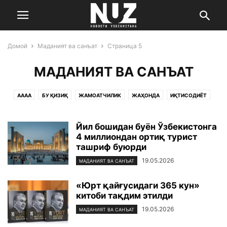
Домой
Маданият ва санъат
Страница 5
МАДАНИЯТ ВА САНЪАТ
AAAA
БУ ҚИЗИҚ
ЖАМОАТЧИЛИК
ЖАҲОНДА
ИҚТИСОДИЁТ
МАДАНИЯТ ВА САНЪАТ
САЛОМАТЛИК
СПОРТ
УЧ НУҚТА
ЎЗБЕКИСТОН
ФАН ВА ТЕХНОЛОГИЯ
ҲОДИСА
Йил бошидан буён Ўзбекистонга
4 миллиондан ортиқ турист
ташриф буюрди
19.05.2026
МАДАНИЯТ ВА САНЪАТ
«Юрт қайғусидаги 365 кун»
китоби тақдим этилди
19.05.2026
МАДАНИЯТ ВА САНЪАТ