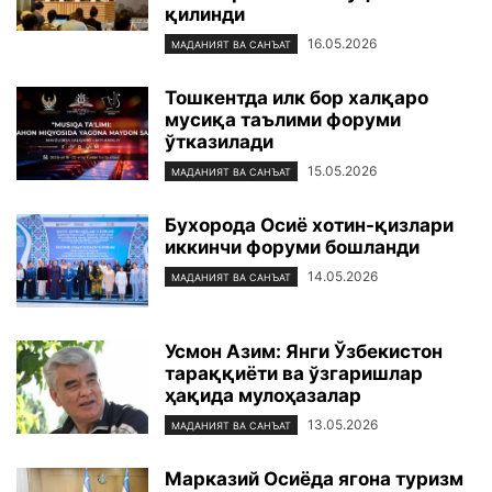
қилинди
16.05.2026
МАДАНИЯТ ВА САНЪАТ
Тошкентда илк бор халқаро
мусиқа таълими форуми
ўтказилади
15.05.2026
МАДАНИЯТ ВА САНЪАТ
Бухорода Осиё хотин-қизлари
иккинчи форуми бошланди
14.05.2026
МАДАНИЯТ ВА САНЪАТ
Усмон Азим: Янги Ўзбекистон
тараққиёти ва ўзгаришлар
ҳақида мулоҳазалар
13.05.2026
МАДАНИЯТ ВА САНЪАТ
Марказий Осиёда ягона туризм