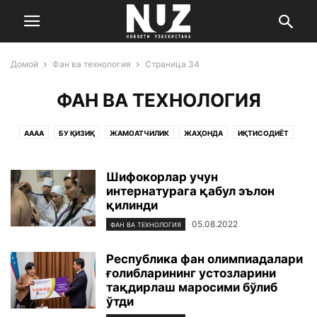
Домой
Фан ва технология
Страница 34
ФАН ВА ТЕХНОЛОГИЯ
AAAA
БУ ҚИЗИҚ
ЖАМОАТЧИЛИК
ЖАҲОНДА
ИҚТИСОДИЁТ
МАДАНИЯТ ВА САНЪАТ
САЛОМАТЛИК
СПОРТ
УЧ НУҚТА
ЎЗБЕКИСТОН
ФАН ВА ТЕХНОЛОГИЯ
ҲОДИСА
Шифокорлар учун
интернатурага қабул эълон
қилинди
05.08.2022
ФАН ВА ТЕХНОЛОГИЯ
Республика фан олимпиадалари
ғолибларининг устозларини
тақдирлаш маросими бўлиб
ўтди