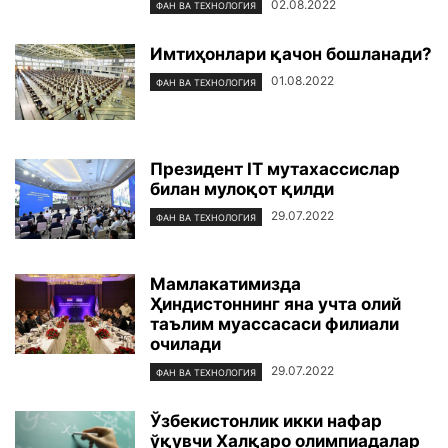
02.08.2022
ФАН ВА ТЕХНОЛОГИЯ
Имтиҳонлари қачон бошланади?
01.08.2022
ФАН ВА ТЕХНОЛОГИЯ
Президент IT мутахассислар
билан мулоқот қилди
29.07.2022
ФАН ВА ТЕХНОЛОГИЯ
Мамлакатимизда
Ҳиндистоннинг яна учта олий
таълим муассасаси филиали
очилади
29.07.2022
ФАН ВА ТЕХНОЛОГИЯ
Ўзбекистонлик икки нафар
ўқувчи Халқаро олимпиадалар