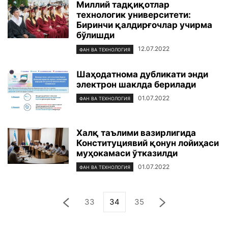
Миллий тадқиқотлар
технологик университети:
Биринчи қалдирғочлар учирма
бўлишди
12.07.2022
ФАН ВА ТЕХНОЛОГИЯ
Шаҳодатнома дубликати энди
электрон шаклда берилади
01.07.2022
ФАН ВА ТЕХНОЛОГИЯ
Халқ таълими вазирлигида
Конституциявий қонун лойиҳаси
муҳокамаси ўтказилди
01.07.2022
ФАН ВА ТЕХНОЛОГИЯ
33
34
35