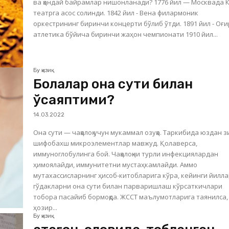
ва қандай байрамлар нишонланади? 1776 йил — Москвада Катта
театрга асос солинди. 1842 йил - Вена филармоник
оркестрининг биринчи концерти бўлиб ўтди. 1891 йил - Оғир
атлетика бўйича биринчи жаҳон чемпионати 1910 йил...
Бу қизиқ
Болалар она сути билан
ўсаяптими?
14.03.2022
Она сути — чақалоқ учун мукаммал озуқа. Таркибида юздан 
шифобахш микроэлементлар мавжуд. Қолаверса,
иммуноглобулинга бой. Чақалоқни турли инфекциялардан
ҳимоялайди, иммунитетни мустаҳкамлайди. Аммо
мутахассисларнинг ҳисоб-китобларига кўра, кейинги йилл
гўдакларни она сути билан парваришлаш кўрсаткичлари
тобора пасайиб бормоқда. ЖССТ маълумотларига таянилса,
ҳозир...
Бу қизиқ