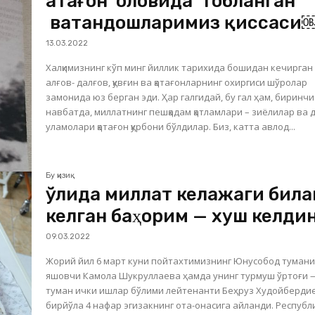
Қатағон оловида тобланган
ватандошларимиз қиссаси
13.03.2022
Халқимизнинг кўп минг йиллик тарихида бошидан кечирган
алғов- далғов, қувғин ва қатағонларнинг охиргиси шўролар
замонида юз берган эди. Ҳар галгидай, бу гал ҳам, биринчи
навбатда, миллатнинг пешқадам қатламлари – зиёлилар ва 
уламолари қатағон қурбони бўлдилар. Биз, катта авлод...
Бу қизиқ
Қўлида миллат келажаги била
келган баҳорим — хуш келди
09.03.2022
Жорий йил 6 март куни пойтахтимизнинг Юнусобод туман
яшовчи Камола Шукруллаева ҳамда унинг турмуш ўртоғи 
туман ички ишлар бўлими лейтенанти Беҳруз Худойберди
бирйўла 4 нафар эгизакнинг ота-онасига айланди. Республика