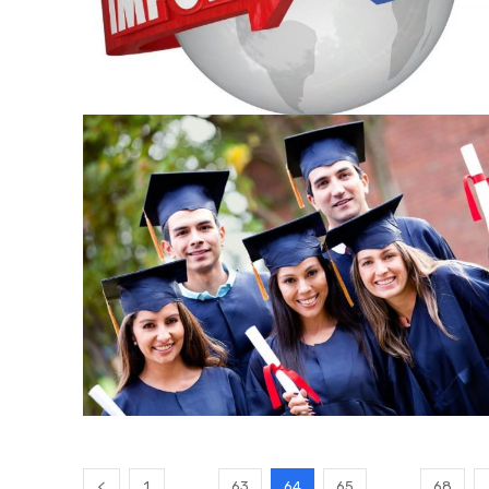
...
...
1
63
64
65
68