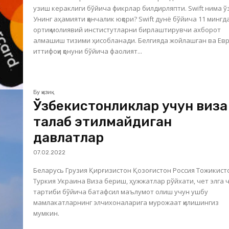
узиш кераклиги бўйича фикрлар билдирляпти. Swift нима ў
Унинг аҳамияти қанчалик юқори? Swift дунё бўйича 11 мингдан
ортиқ молиявий инстистутларни бирлаштирувчи ахборот
алмашиш тизими ҳисобланади. Белгияда жойлашган ва Ев
иттифоқи қонуни бўйича фаолият...
Бу қизиқ
Ўзбекистонликлар учун виза
талаб этилмайдиган
давлатлар
07.02.2022
Беларусь Грузия Қирғизистон Қозоғистон Россия Тожикистон
Туркия Украина Виза бериш, ҳужжатлар рўйхати, чет элга чиқиш
тартиби бўйича батафсил маълумот олиш учун ушбу
мамлакатларнинг элчихоналарига мурожаат қилишингиз
мумкин.