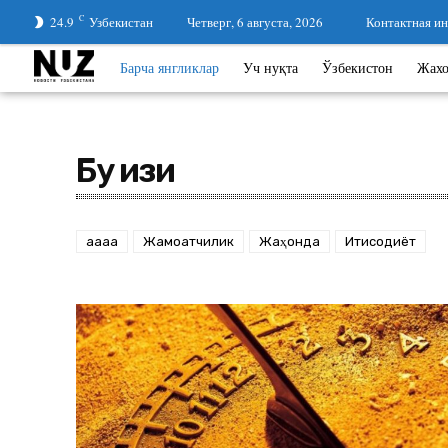
24.9
C
Узбекистан
Четверг, 6 августа, 2026
Контактная и
Барча янгликлар
Уч нуқта
Ўзбекистон
Жах
Бу қизиқ
aaaa
Жамоатчилик
Жаҳонда
Иқтисодиёт