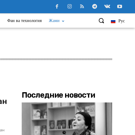
Фан ва технология
Жами
Рус
Последние новости
ан
ган