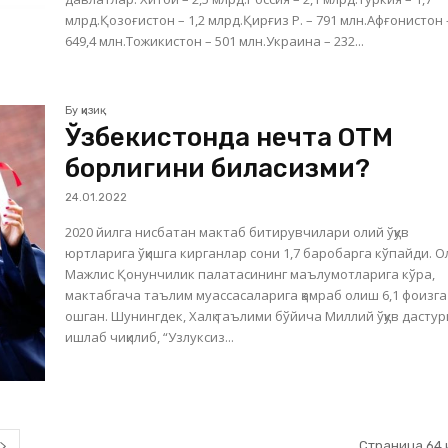
млрд.Қозоғистон – 1,2 млрд.Қирғиз Р. – 791 млн.Афғонистон 
649,4 млн.Тожикистон – 501 млн.Украина – 232...
Бу қизиқ
Ўзбекистонда нечта ОТМ
борлигини биласизми?
24.01.2022
2020 йилга нисбатан мактаб битирувчилари олий ўқув
юртларига ўқишга кирганлар сони 1,7 баробарга кўпайди. Олий
Мажлис Қонунчилик палатасининг маълумотларига кўра,
мактабгача таълим муассасаларига қамраб олиш 6,1 фоизга
ошган. Шунингдек, Халқ таълими бўйича Миллий ўқув дастур
ишлаб чиқилиб, “Узлуксиз...
Страница 64 