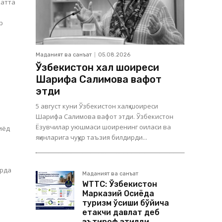
Маданият ва санъат
05.08.2026
Ўзбекистон халқ шоиреси
Шарифа Салимова вафот
этди
5 август куни Ўзбекистон халқ шоиреси
Шарифа Салимова вафот этди. Ўзбекистон
Ёзувчилар уюшмаси шоиренинг оиласи ва
зиёд
яқинларига чуқур таъзия билдирди...
арда
Маданият ва санъат
WTTC: Ўзбекистон
Марказий Осиёда
туризм ўсиши бўйича
етакчи давлат деб
эътироф этилди