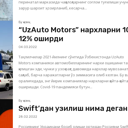
перинатал марказида чақалоқларнинг соғлом туғилиши учу
зарур шароит ҳозирланиб, кесарча...
Бу қизиқ
“UzAuto Motors” нархларни 1
12% оширди
04.03.2022
Таҳлилчилар 2021-йилнинг сўнггида Ўзбекистонда UzAuto
Motors компанияси автомобилларининг нархи ошишини тахмин
қилишган эди, чунки у узоқ вақт давомида нархлар мувозана
сақлаб, барча харажатларни ўз зиммасига олиб келган. Бу ва
оралиғидада, энг йирик компаниялар нархларни қайта-қайт
оширишди. Covid-19 пандемияси бутун...
Бу қизиқ
Swift’дан узилиш нима дега
28.02.2022
Россиянинг Украинани босиб олиши ортидан Россияни Swif