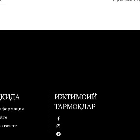
ҲАҚИДА
ИЖТИМОИЙ
ТАРМОҚЛАР
информация
айте
 газете