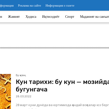
нформация
Реклама на сайте
Информация о газете
он
Жамият
Ҳодиса
Иқтисодиёт
Спорт
Маданият ва санъат
Бу қизиқ
Кун тарихи: бу кун — мозийд
бугунгача
28.03.2022
28 март куни дунёда ва юртимизда қандай воқеалар юз бер