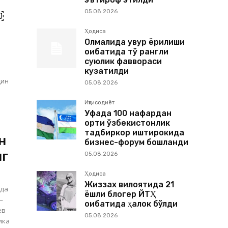
05.08.2026
￼
Ҳодиса
Олмалиқда қувур ёрилиши
оқибатида тўқ рангли
суюқлик фаввораси
кузатилди
дин
05.08.2026
Иқтисодиёт
Уфада 100 нафардан
ортиқ ўзбекистонлик
тадбиркор иштирокида
н
бизнес-форум бошланди
нг
05.08.2026
Ҳодиса
Жиззах вилоятида 21
ида
ёшли блогер ЙТҲ
—
оқибатида ҳалок бўлди
ев
05.08.2026