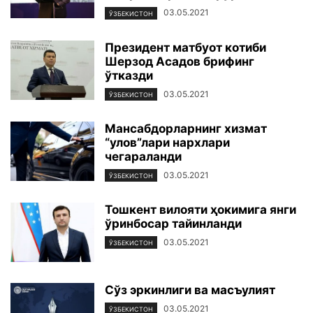
03.05.2021
ЎЗБЕКИСТОН
Президент матбуот котиби
Шерзод Асадов брифинг
ўтказди
03.05.2021
ЎЗБЕКИСТОН
Мансабдорларнинг хизмат
“улов”лари нархлари
чегараланди
03.05.2021
ЎЗБЕКИСТОН
Тошкент вилояти ҳокимига янги
ўринбосар тайинланди
03.05.2021
ЎЗБЕКИСТОН
Сўз эркинлиги ва масъулият
03.05.2021
ЎЗБЕКИСТОН