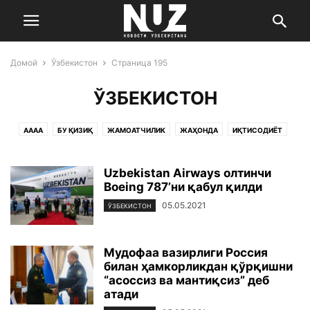
Домой
Ўзбекистон
Страница 195
ЎЗБЕКИСТОН
AAAA
БУ ҚИЗИҚ
ЖАМОАТЧИЛИК
ЖАҲОНДА
ИҚТИСОДИЁТ
МАДАНИЯТ ВА САНЪАТ
САЛОМАТЛИК
СПОРТ
УЧ НУҚТА
ЎЗБЕКИСТОН
ФАН ВА ТЕХНОЛОГИЯ
ҲОДИСА
Uzbekistan Airways олтинчи
Boeing 787’ни қабул қилди
05.05.2021
ЎЗБЕКИСТОН
Мудофаа вазирлиги Россия
билан ҳамкорликдан қўрқишни
“асоссиз ва мантиқсиз” деб
атади