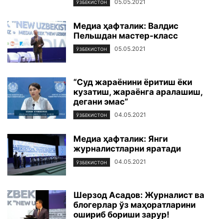
05.05.2021
ЎЗБЕКИСТОН
Медиа ҳафталик: Валдис
Пельшдан мастер-класс
05.05.2021
ЎЗБЕКИСТОН
“Суд жараёнини ёритиш ёки
кузатиш, жараёнга аралашиш,
дегани эмас”
04.05.2021
ЎЗБЕКИСТОН
Медиа ҳафталик: Янги
журналистларни яратади
04.05.2021
ЎЗБЕКИСТОН
Шерзод Асадов: Журналист ва
блогерлар ўз маҳоратларини
ошириб бориши зарур!