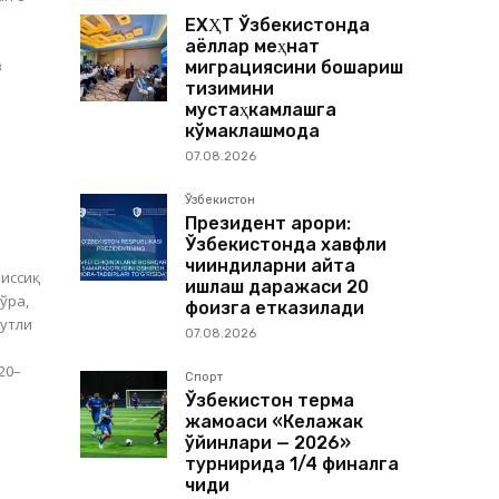
ЕХҲТ Ўзбекистонда
аёллар меҳнат
в
миграциясини бошқариш
тизимини
мустаҳкамлашга
кўмаклашмоқда
07.08.2026
Ўзбекистон
Президент қарори:
Ўзбекистонда хавфли
чиқиндиларни қайта
иссиқ
ишлаш даражаси 20
кўра,
фоизга етказилади
лутли
07.08.2026
20–
Спорт
Ўзбекистон терма
жамоаси «Келажак
ўйинлари — 2026»
турнирида 1/4 финалга
чиқди