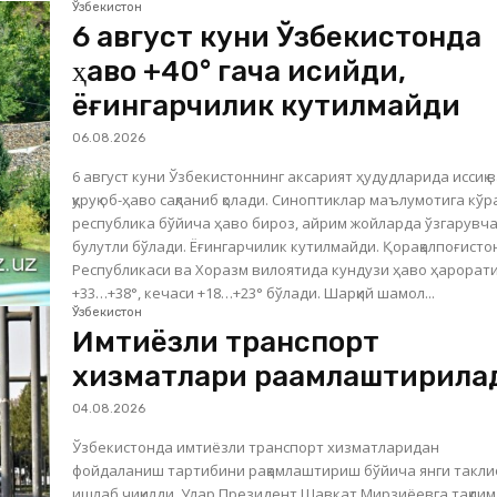
Ўзбекистон
6 август куни Ўзбекистонда
ҳаво +40° гача исийди,
ёғингарчилик кутилмайди
06.08.2026
6 август куни Ўзбекистоннинг аксарият ҳудудларида иссиқ 
қуруқ об-ҳаво сақланиб қолади. Синоптиклар маълумотига кўр
республика бўйича ҳаво бироз, айрим жойларда ўзгарувч
булутли бўлади. Ёғингарчилик кутилмайди. Қорақалпоғистон
Республикаси ва Хоразм вилоятида кундузи ҳаво ҳарорат
+33…+38°, кечаси +18…+23° бўлади. Шарқий шамол...
Ўзбекистон
Имтиёзли транспорт
хизматлари рақамлаштирила
04.08.2026
Ўзбекистонда имтиёзли транспорт хизматларидан
фойдаланиш тартибини рақамлаштириш бўйича янги такл
ишлаб чиқилди. Улар Президент Шавкат Мирзиёевга тақдим