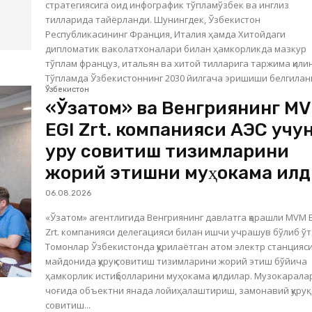
стратегиясига оид инфографик тўпламўзбек ва инглиз
тилларида тайёрланди. Шунингдек, Ўзбекистон
Республикасининг Франция, Италия ҳамда Хитойдаги
дипломатик ваколатхоналари билан ҳамкорликда мазкур
тўплам француз, итальян ва хитой тилларига таржима қили
Тўпламда Ўзбекистоннинг 2030 йилгача эришиши белгиланг
Ўзбекистон
«Ўзатом» ва Венгриянинг M
EGI Zrt. компанияси АЭС учу
қуруқ совитиш тизимларини
жорий этишни муҳокама қил
06.08.2026
«Ўзатом» агентлигида Венгриянинг давлатга қарашли MVM 
Zrt. компанияси делегацияси билан ишчи учрашув бўлиб ўт
Томонлар Ўзбекистонда қурилаётган атом электр станцияс
майдонида қуруқ совитиш тизимларини жорий этиш бўйича
ҳамкорлик истиқболларини муҳокама қилдилар. Музокаралар
чоғида объектни янада лойиҳалаштириш, замонавий қуруқ
совитиш...