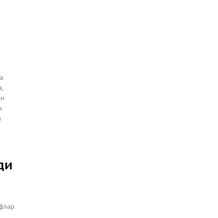
ва
а,
ан
и
ди
ифлар