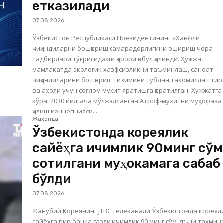
етказилади
07.08.2026
Ўзбекистон Республикаси Президентининг «Хавфли
чиқиндиларни бошқариш самарадорлигини ошириш чора-
тадбирлари тўғрисида»ги қарори қабул қилинди. Ҳужжат
мамлакатда экологик хавфсизликни таъминлаш, саноат
чиқиндиларини бошқариш тизимини тубдан такомиллашти
ва аҳоли учун соғлом муҳит яратишга қаратилган. Ҳужжатга
кўра, 2030 йилгача мўлжалланган Атроф-муҳитни муҳофаза
қилиш концепцияси...
Жаҳонда
Ўзбекистонда кореялик
сайёҳга ичимлик 90минг сўм
сотилгани муҳокамага сабаб
бўлди
07.08.2026
Жанубий Кореянинг JTBC телеканали Ўзбекистонда кореял
сайёҳга бир банка газли ичимлик 90 минг сўм, яъни тахмин