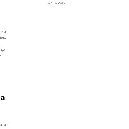
07.08.2026
лий
олаш
й
та
2030”