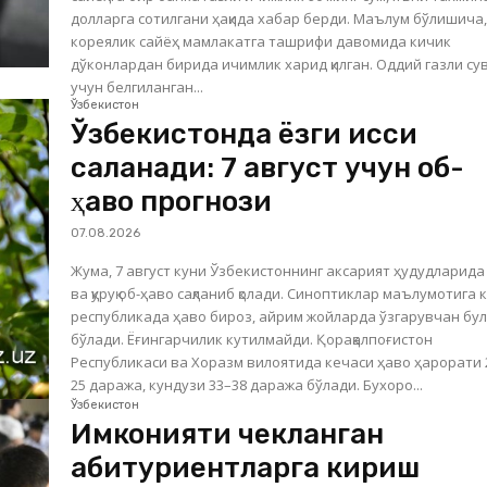
долларга сотилгани ҳақида хабар берди. Маълум бўлишича,
кореялик сайёҳ мамлакатга ташрифи давомида кичик
дўконлардан бирида ичимлик харид қилган. Оддий газли су
учун белгиланган...
Ўзбекистон
Ўзбекистонда ёзги иссиқ
сақланади: 7 август учун об-
ҳаво прогнози
07.08.2026
Жума, 7 август куни Ўзбекистоннинг аксарият ҳудудларида 
ва қуруқ об-ҳаво сақланиб қолади. Синоптиклар маълумотига 
республикада ҳаво бироз, айрим жойларда ўзгарувчан бу
бўлади. Ёғингарчилик кутилмайди. Қорақалпоғистон
Республикаси ва Хоразм вилоятида кечаси ҳаво ҳарорати 
25 даража, кундузи 33–38 даража бўлади. Бухоро...
Ўзбекистон
Имконияти чекланган
абитуриентларга кириш