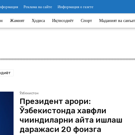
информация
Реклама на сайте
Информация о газете
он
Жамият
Ҳодиса
Иқтисодиёт
Спорт
Маданият ва санъат
одиёт
Ўзбекистон
Президент қарори:
Ўзбекистонда хавфли
чиқиндиларни қайта ишлаш
даражаси 20 фоизга