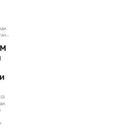
нди.
ан...
VM
н
ди
EGI
ди.
и