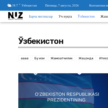
38.7
C
Узбекистан
Пятница, 7 августа, 2026
Контактная 
Барча янгликлар
Уч нуқта
Ўзбекистон
Жах
Ўзбекистон
aaaa
Бу қизиқ
Жамоатчилик
Жаҳонда
Иқтис