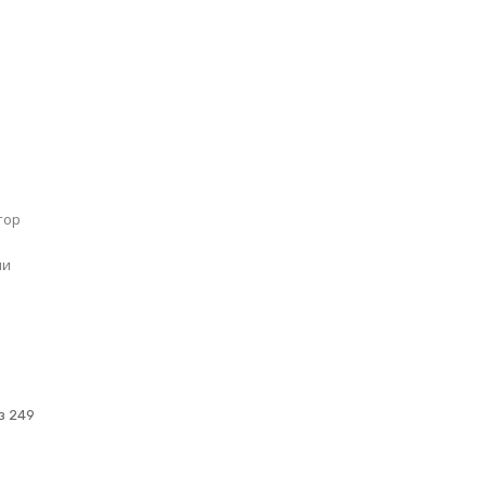
тор
ли
и
з 249