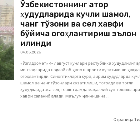
Ўзбекистоннинг қатор
ҳудудларида кучли шамол,
чанг тўзони ва сел хавфи
бўйича огоҳлантириш эълон
қилинди
04.08.2026
«Ўзгидромет» 4–7 август кунлари республика ҳудудининг қа
минтақаларида ноқулай об-ҳаво шароити кузатилиши ҳақида
огоҳлантирди. Синоптикларга кўра, айрим ҳудудларда куч
шамол ва чанг тўзонлари кузатилиши, тоғолди ва тоғли
ҳудудларда эса сел, тошқин ҳамда маҳаллий сув тошишлар
хавфи сақланиб қолади. Маълум қилинишича,...
Страница 1 и