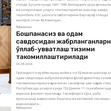
этилди. Бугунги кунда 1941–1945 йиллардаги уруш қатнашчилари
ва ногиронлари, уларга тенглаштирилган шахслар ҳамда
Чернобиль АЭС ҳалокати оқибатларини бартараф этишда
иштирок этган 48,4 мингдан...
Ўзбекистон
Бошпанасиз ва одам
савдосидан жабрланганлар
қўллаб-қувватлаш тизими
такомиллаштирилади
04.08.2026
Президентга муайян яшаш жойига эга бўлмаган шахслар ҳ
одам савдосидан жабрланганларни қўллаб-қувватлаш тизи
такомиллаштиришга қаратилган таклифлар ҳам тақдим этил
Республикада ҳозирги кунда 726 ўринли 11 та реабилитац
маркази фаолият юритмоқда. Таклифларга кўра, ушбу
муассасалар вақтинчалик бошпана ва ижтимоий тикланиш
марказларига...
Ўзбекистон