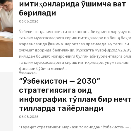
имтиҳонларида қўшимча вақт
берилади
06.08.2026
Ўзбекистонда имконияти чекланган абитуриентлар учун о
таълим муассасаларига кириш имтиҳонлари ва бошқа баҳ
жараёнларида қўшимча шароитлар яратилади. Бу тегишли
ҳукумат қарорида белгиланди. Ҳужжатга мувофиқ, 2027/2028 ўқув
йилидан бошлаб ногиронлиги бўлган абитуриентларга оли
таълим муассасаларига кириш имтиҳонлари, умумтаълим
фанлари бўйича миллий...
Ўзбекистон
“Ўзбекистон — 2030”
стратегиясига оид
инфографик тўплам бир неч
тилларда тайёрланди
06.08.2026
“Тараққиёт стратегияси” маркази томонидан “Ўзбекистон — 