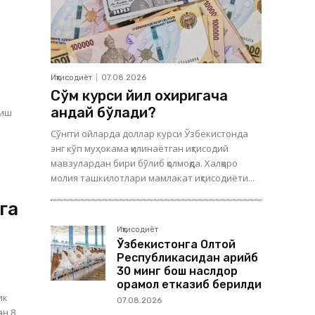
Иқтисодиёт
07.08.2026
Сўм курси йил охиригача
қандай бўлади?
риш
Сўнгги ойларда доллар курси Ўзбекистонда
энг кўп муҳокама қилинаётган иқтисодий
мавзулардан бири бўлиб қолмоқда. Халқаро
молия ташкилотлари мамлакат иқтисодиёти...
га
Иқтисодиёт
Ўзбекистонга Олтой
Республикасидан қарийб
30 минг бош наслдор
қорамол етказиб берилди
ик
07.08.2026
ан 8