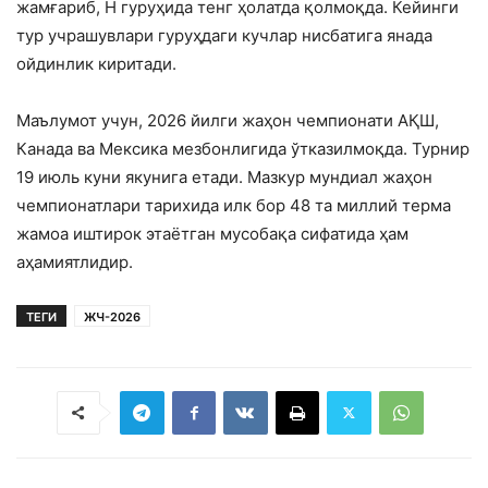
жамғариб, H гуруҳида тенг ҳолатда қолмоқда. Кейинги
тур учрашувлари гуруҳдаги кучлар нисбатига янада
ойдинлик киритади.
Маълумот учун, 2026 йилги жаҳон чемпионати АҚШ,
Канада ва Мексика мезбонлигида ўтказилмоқда. Турнир
19 июль куни якунига етади. Мазкур мундиал жаҳон
чемпионатлари тарихида илк бор 48 та миллий терма
жамоа иштирок этаётган мусобақа сифатида ҳам
аҳамиятлидир.
ТЕГИ
ЖЧ-2026