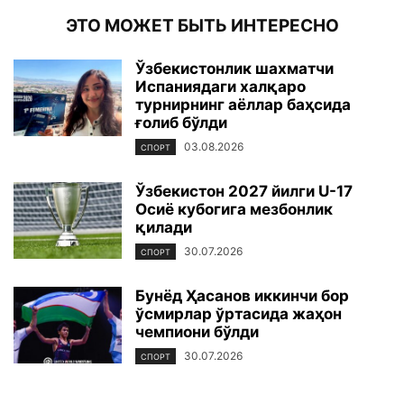
ЭТО МОЖЕТ БЫТЬ ИНТЕРЕСНО
Ўзбекистонлик шахматчи
Испаниядаги халқаро
турнирнинг аёллар баҳсида
ғолиб бўлди
03.08.2026
СПОРТ
Ўзбекистон 2027 йилги U-17
Осиё кубогига мезбонлик
қилади
30.07.2026
СПОРТ
Бунёд Ҳасанов иккинчи бор
ўсмирлар ўртасида жаҳон
чемпиони бўлди
30.07.2026
СПОРТ