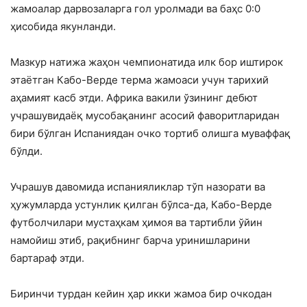
жамоалар дарвозаларга гол уролмади ва баҳс 0:0
ҳисобида якунланди.
Мазкур натижа жаҳон чемпионатида илк бор иштирок
этаётган Кабо-Верде терма жамоаси учун тарихий
аҳамият касб этди. Африка вакили ўзининг дебют
учрашувидаёқ мусобақанинг асосий фаворитларидан
бири бўлган Испаниядан очко тортиб олишга муваффақ
бўлди.
Учрашув давомида испанияликлар тўп назорати ва
ҳужумларда устунлик қилган бўлса-да, Кабо-Верде
футболчилари мустаҳкам ҳимоя ва тартибли ўйин
намойиш этиб, рақибнинг барча уринишларини
бартараф этди.
Биринчи турдан кейин ҳар икки жамоа бир очкодан