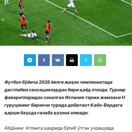
Футбол бўйича 2026 йилги жаҳон чемпионатида
дастлабки сенсациялардан бири қайд этилди. Турнир
фаворитларидан саналган Испания терма жамоаси H
гуруҳининг биринчи турида дебютант Кабо-Вердега
қарши баҳсда ғалаба қозона олмади.
АҚШнинг Атланта шаҳрида бўлиб ўтган учрашувда