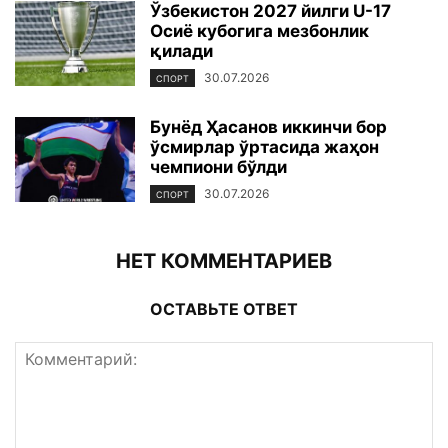
Ўзбекистон 2027 йилги U-17
Осиё кубогига мезбонлик
қилади
30.07.2026
СПОРТ
Бунёд Ҳасанов иккинчи бор
ўсмирлар ўртасида жаҳон
чемпиони бўлди
30.07.2026
СПОРТ
НЕТ КОММЕНТАРИЕВ
ОСТАВЬТЕ ОТВЕТ