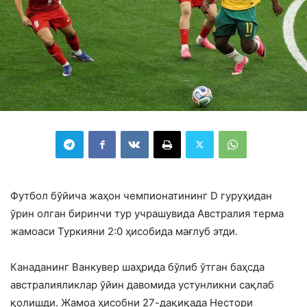
Футбол бўйича жаҳон чемпионатининг D гуруҳидан
ўрин олган биринчи тур учрашувида Австралия терма
жамоаси Туркияни 2:0 ҳисобида мағлуб этди.
Канаданинг Ванкувер шаҳрида бўлиб ўтган баҳсда
австралияликлар ўйин давомида устунликни сақлаб
қолишди. Жамоа ҳисобни 27-дақиқада Нестори