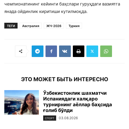
чемпионатининг кейинги баҳслари гуруҳдаги вазиятга
янада ойдинлик киритиши кутилмоқда.
ТЕГИ
Австралия
ЖЧ-2026
Туркия
ЭТО МОЖЕТ БЫТЬ ИНТЕРЕСНО
Ўзбекистонлик шахматчи
Испаниядаги халқаро
турнирнинг аёллар баҳсида
ғолиб бўлди
03.08.2026
СПОРТ