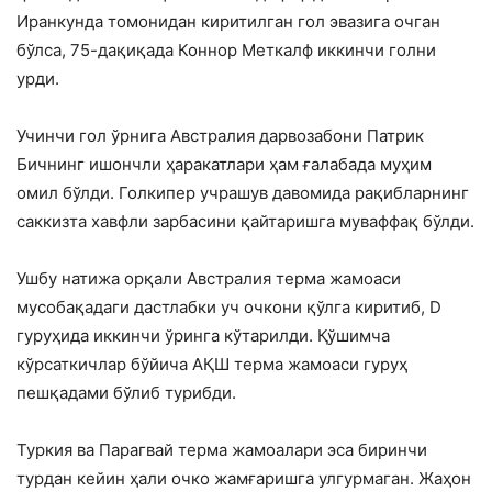
Иранкунда томонидан киритилган гол эвазига очган
бўлса, 75-дақиқада Коннор Меткалф иккинчи голни
урди.
Учинчи гол ўрнига Австралия дарвозабони Патрик
Бичнинг ишончли ҳаракатлари ҳам ғалабада муҳим
омил бўлди. Голкипер учрашув давомида рақибларнинг
саккизта хавфли зарбасини қайтаришга муваффақ бўлди.
Ушбу натижа орқали Австралия терма жамоаси
мусобақадаги дастлабки уч очкони қўлга киритиб, D
гуруҳида иккинчи ўринга кўтарилди. Қўшимча
кўрсаткичлар бўйича АҚШ терма жамоаси гуруҳ
пешқадами бўлиб турибди.
Туркия ва Парагвай терма жамоалари эса биринчи
турдан кейин ҳали очко жамғаришга улгурмаган. Жаҳон